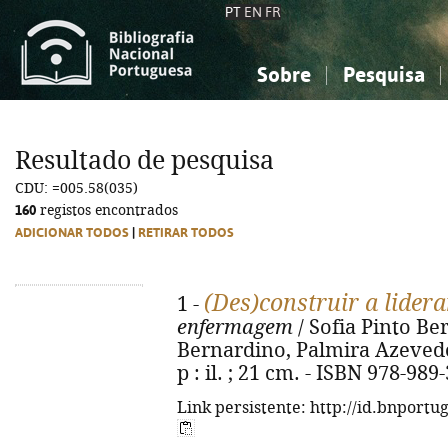
PT
EN
FR
Sobre
Pesquisa
Sobre a Bibliografia Nacional
Simples
Conhecimento, Informação...
Conhecimento, Informação...
Combinada
A
Resultado de pesquisa
Ciências sociais...
Ciências sociais...
CDU: =005.58(035)
Arte, desporto...
Arte, desporto...
160
registos encontrados
ADICIONAR TODOS
|
RETIRAR TODOS
(Des)construir a lider
1 -
enfermagem
/ Sofia Pinto Be
Bernardino, Palmira Azevedo. -
p : il. ; 21 cm. - ISBN 978-989
Link persistente: http://id.bnportu