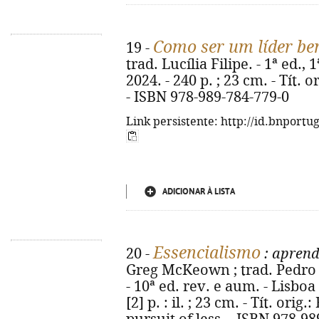
Como ser um líder be
19 -
trad. Lucília Filipe. - 1ª ed., 
2024. - 240 p. ; 23 cm. - Tít.
- ISBN 978-989-784-779-0
Link persistente: http://id.bnportu
ADICIONAR À LISTA
Essencialismo
20 -
: aprend
Greg McKeown ; trad. Pedro
- 10ª ed. rev. e aum. - Lisboa 
[2] p. : il. ; 23 cm. - Tít. orig