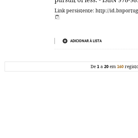
pursuit of less. - ISBN 978-9
Link persistente: http://id.bnportu
ADICIONAR À LISTA
De
1
a
20
em
160
regist