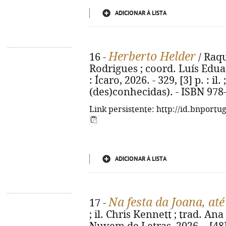
ADICIONAR À LISTA
Herberto Helder
16 -
/ Raqu
Rodrigues ; coord. Luís Eduar
: Ícaro, 2026. - 329, [3] p. : il.
(des)conhecidas). - ISBN 978
Link persistente: http://id.bnportu
ADICIONAR À LISTA
Na festa da Joana, at
17 -
; il. Chris Kennett ; trad. Ana