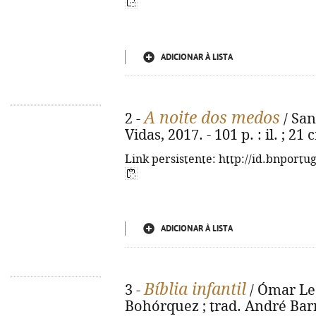
ADICIONAR À LISTA
A noite dos medos
2 -
/ Sant
Vidas, 2017. - 101 p. : il. ; 21
Link persistente: http://id.bnportu
ADICIONAR À LISTA
Bíblia infantil
3 -
/ Ómar Leó
Bohórquez ; trad. André Barre