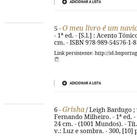
ADICIONAR À LISTA
O meu livro é um navi
5 -
- 1ª ed. - [S.l.] : Acento Tónico
cm. - ISBN 978-989-54576-1-8
Link persistente: http://id.bnportu
ADICIONAR À LISTA
Grisha
6 -
/ Leigh Bardugo ; 
Fernando Milheiro. - 1ª ed. - Al
24 cm. - (1001 Mundos). - Tít
v.: Luz e sombra. - 300, [10]