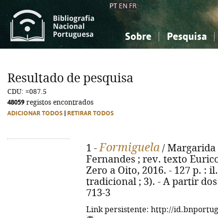
PT
EN
FR
Sobre
Pesquisa
Sobre a Bibliografia Nacional
Simples
Conhecimento, Informação...
Conhecimento, Informação...
Combinada
A
Resultado de pesquisa
Ciências sociais...
Ciências sociais...
CDU: =087.5
Arte, desporto...
Arte, desporto...
48059
registos encontrados
ADICIONAR TODOS
|
RETIRAR TODOS
Formiguela
1 -
/ Margarida F
Fernandes ; rev. texto Eurico
Zero a Oito, 2016. - 127 p. : i
tradicional ; 3). - A partir d
713-3
Link persistente: http://id.bnportu