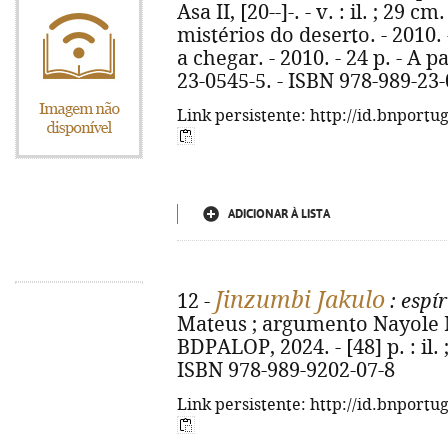
Asa II, [20--]-. - v. : il. ; 29 cm
mistérios do deserto. - 2010. 
a chegar. - 2010. - 24 p. - A p
23-0545-5. - ISBN 978-989-23
Link persistente: http://id.bnportu
ADICIONAR À LISTA
Jinzumbi Jakulo
12 -
: espír
Mateus ; argumento Nayole Mat
BDPALOP, 2024. - [48] p. : il.
ISBN 978-989-9202-07-8
Link persistente: http://id.bnportu