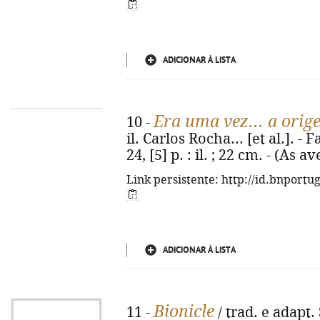
ADICIONAR À LISTA
Era uma vez... a orig
10 -
il. Carlos Rocha... [et al.]. -
24, [5] p. : il. ; 22 cm. - (As
Link persistente: http://id.bnportu
ADICIONAR À LISTA
Bionicle
11 -
/ trad. e adapt. 