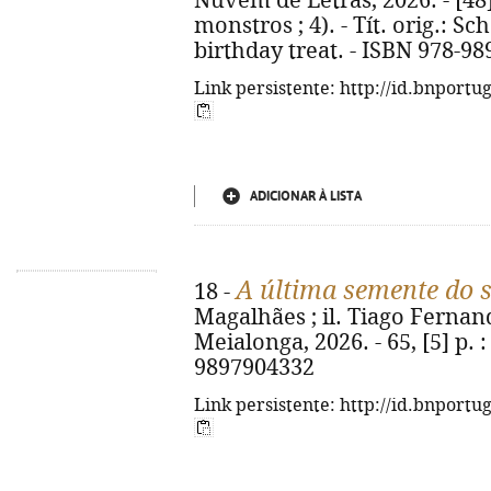
Nuvem de Letras, 2026. - [48] p
monstros ; 4). - Tít. orig.: S
birthday treat. - ISBN 978-98
Link persistente: http://id.bnportu
ADICIONAR À LISTA
A última semente do 
18 -
Magalhães ; il. Tiago Fernand
Meialonga, 2026. - 65, [5] p. : 
9897904332
Link persistente: http://id.bnportu