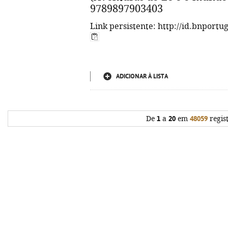
9789897903403
Link persistente: http://id.bnportu
ADICIONAR À LISTA
De
1
a
20
em
48059
regis