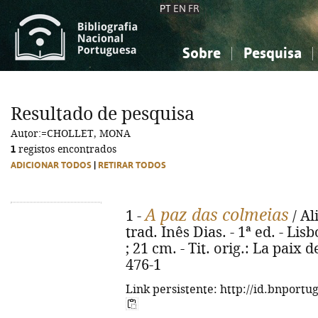
PT
EN
FR
Sobre
Pesquisa
Sobre a Bibliografia Nacional
Simples
Conhecimento, Informação...
Conhecimento, Informação...
Combinada
A
Resultado de pesquisa
Ciências sociais...
Ciências sociais...
Autor:=CHOLLET, MONA
Arte, desporto...
Arte, desporto...
1
registos encontrados
ADICIONAR TODOS
|
RETIRAR TODOS
A paz das colmeias
1 -
/ Al
trad. Inês Dias. - 1ª ed. - Lis
; 21 cm. - Tit. orig.: La paix
476-1
Link persistente: http://id.bnportu