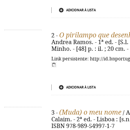
ADICIONAR À LISTA
O pirilampo que desen
2 -
Andrea Ramos. - 1ª ed. - [S.l. 
Minho. - [48] p. : il. ; 20 cm.
Link persistente: http://id.bnportu
ADICIONAR À LISTA
(Muda) o meu nome
3 -
/ A
Calaim. - 2ª ed. - Lisboa : [s.n.]
ISBN 978-989-54997-1-7