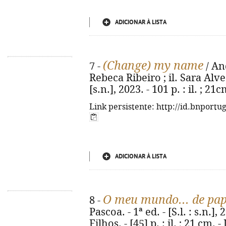
ADICIONAR À LISTA
(Change) my name
7 -
/ An
Rebeca Ribeiro ; il. Sara Alves
[s.n.], 2023. - 101 p. : il. ; 
Link persistente: http://id.bnportu
ADICIONAR À LISTA
O meu mundo... de pap
8 -
Pascoa. - 1ª ed. - [S.l. : s.n.
Filhos. - [45] p. : il. ; 21 cm