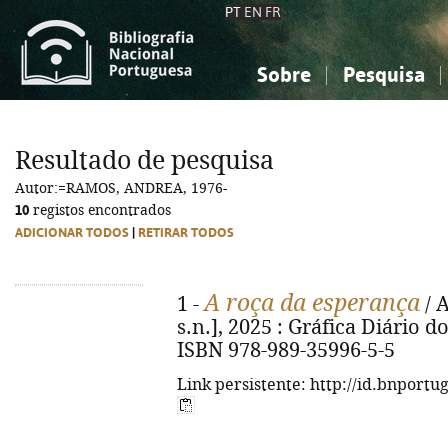
PT
EN
FR
Sobre
Pesquisa
Sobre a Bibliografia Nacional
Simples
Conhecimento, Informação...
Conhecimento, Informação...
Combinada
A
Resultado de pesquisa
Ciências sociais...
Ciências sociais...
Autor:=RAMOS, ANDREA, 1976-
Arte, desporto...
Arte, desporto...
10
registos encontrados
ADICIONAR TODOS
|
RETIRAR TODOS
A roça da esperança
1 -
/ A
s.n.], 2025 : Gráfica Diário do 
ISBN 978-989-35996-5-5
Link persistente: http://id.bnportu