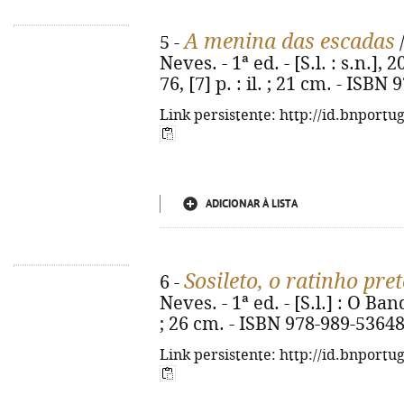
A menina das escadas
5 -
/
Neves. - 1ª ed. - [S.l. : s.n.],
76, [7] p. : il. ; 21 cm. - ISB
Link persistente: http://id.bnportu
ADICIONAR À LISTA
Sosileto, o ratinho pre
6 -
Neves. - 1ª ed. - [S.l.] : O Band
; 26 cm. - ISBN 978-989-53648
Link persistente: http://id.bnportu