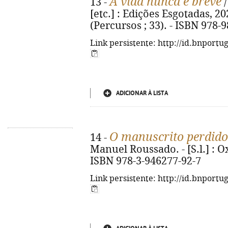
A vida nunca é breve
13 -
/
[etc.] : Edições Esgotadas, 2025.
(Percursos ; 33). - ISBN 978-
Link persistente: http://id.bnportu
ADICIONAR À LISTA
O manuscrito perdid
14 -
Manuel Roussado. - [S.l.] : Oxa
ISBN 978-3-946277-92-7
Link persistente: http://id.bnportu