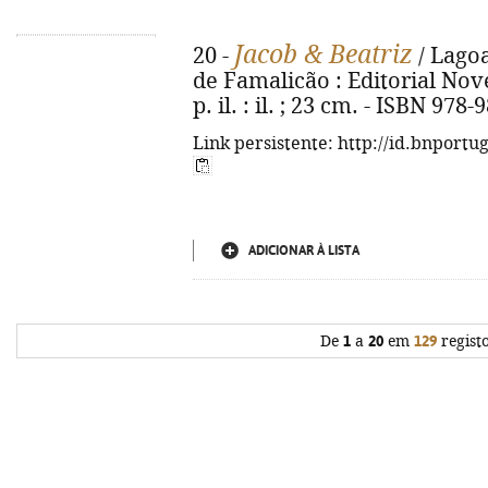
Jacob & Beatriz
20 -
/ Lagoa
de Famalicão : Editorial Nove
p. il. : il. ; 23 cm. - ISBN 978
Link persistente: http://id.bnportu
ADICIONAR À LISTA
De
1
a
20
em
129
regist