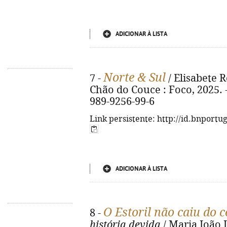
ADICIONAR À LISTA
Norte & Sul
7 -
/ Elisabete R
Chão do Couce : Foco, 2025. - 
989-9256-99-6
Link persistente: http://id.bnportu
ADICIONAR À LISTA
O Estoril não caiu do c
8 -
história devida
/ Maria João L