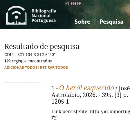
PT
EN
FR
Sobre
Pesquisa
Sobre a Bibliografia Nacional
Simples
Conhecimento, Informação...
Conhecimento, Informação...
Combinada
A
Resultado de pesquisa
Ciências sociais...
Ciências sociais...
CDU: =821.134.3-312.6"20"
Arte, desporto...
Arte, desporto...
129
registos encontrados
ADICIONAR TODOS
|
RETIRAR TODOS
O herói esquecido
1 -
/ José
Astrolábio, 2026. - 395, [3] p.
1205-1
Link persistente: http://id.bnportu