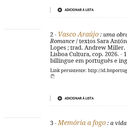
ADICIONAR À LISTA
Vasco Araújo
2 -
: uma obra
Romance
/ textos Sara Antóni
Lopes ; trad. Andrew Miller. 
Lisboa Cultura, cop. 2026. - 105
billingue em português e ing
Link persistente: http://id.bnportu
ADICIONAR À LISTA
Memória a fogo
3 -
: a vid