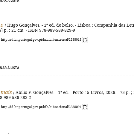
NAR À LISTA
ão
/ Hugo Gonçalves. - 1ª ed. de bolso. - Lisboa : Companhia das Let
[6] p. ; 21 cm. - ISBN 978-989-589-829-9
: http://id.bnportugal.gov.pt/bib/bibnacional/2288015
NAR À LISTA
 mais
/ Abílio F. Gonçalves. - 1ª ed. - Porto : 5 Livros, 2026. - 73 p. ;
78-989-586-283-2
: http://id.bnportugal.gov.pt/bib/bibnacional/2288094