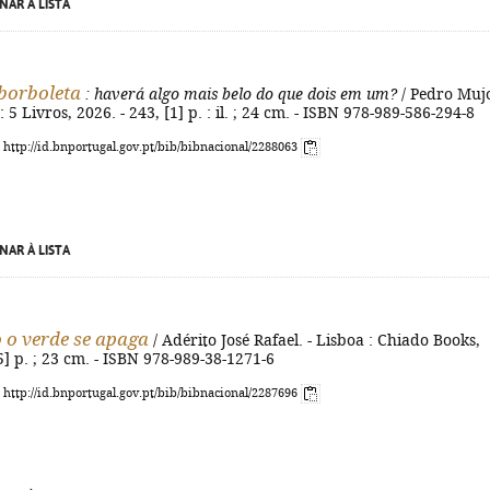
NAR À LISTA
 borboleta
: haverá algo mais belo do que dois em um?
/ Pedro Mujo
 : 5 Livros, 2026. - 243, [1] p. : il. ; 24 cm. - ISBN 978-989-586-294-8
: http://id.bnportugal.gov.pt/bib/bibnacional/2288063
NAR À LISTA
o verde se apaga
/ Adérito José Rafael. - Lisboa : Chiado Books,
[5] p. ; 23 cm. - ISBN 978-989-38-1271-6
: http://id.bnportugal.gov.pt/bib/bibnacional/2287696