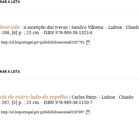
NAR À LISTA
 dourada
: a ascenção das trevas
/ Sandro Vilhena. - Lisboa : Chiad
- 188, [6] p. ; 23 cm. - ISBN 978-989-38-1325-6
: http://id.bnportugal.gov.pt/bib/bibnacional/2287701
NAR À LISTA
tá do outro lado do espelho
/ Carlos Pinto. - Lisboa : Chiado
- 207, [5] p. ; 23 cm. - ISBN 978-989-38-1120-7
: http://id.bnportugal.gov.pt/bib/bibnacional/2287697