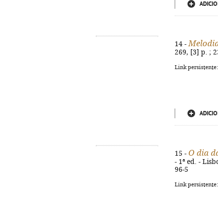
ADICIO
Melodia
14 -
269, [3] p. ;
Link persistente
ADICIO
O dia d
15 -
- 1ª ed. - Lis
96-5
Link persistente