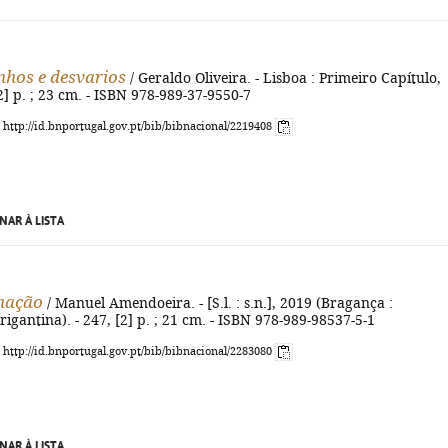
nhos e desvarios
/ Geraldo Oliveira. - Lisboa : Primeiro Capítulo,
[2] p. ; 23 cm. - ISBN 978-989-37-9550-7
: http://id.bnportugal.gov.pt/bib/bibnacional/2219408
NAR À LISTA
nação
/ Manuel Amendoeira. - [S.l. : s.n.], 2019 (Bragança :
rigantina). - 247, [2] p. ; 21 cm. - ISBN 978-989-98537-5-1
: http://id.bnportugal.gov.pt/bib/bibnacional/2283080
NAR À LISTA