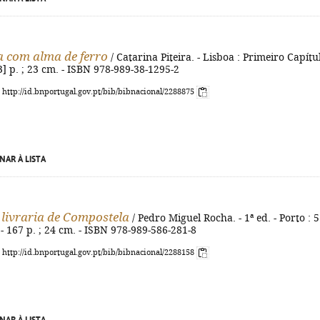
 com alma de ferro
/ Catarina Piteira. - Lisboa : Primeiro Capítu
[3] p. ; 23 cm. - ISBN 978-989-38-1295-2
: http://id.bnportugal.gov.pt/bib/bibnacional/2288875
NAR À LISTA
 livraria de Compostela
/ Pedro Miguel Rocha. - 1ª ed. - Porto : 5
 - 167 p. ; 24 cm. - ISBN 978-989-586-281-8
: http://id.bnportugal.gov.pt/bib/bibnacional/2288158