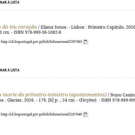
NAR À LISTA
 do teu coração
/ Eliana Sousa. - Lisboa : Primeiro Capítulo, 2026
 23 cm. - ISBN 978-989-38-1082-8
: http://id.bnportugal.gov.pt/bib/bibnacional/2287683
NAR À LISTA
a morte do primeiro-ministro (apontamentos)
/ Nuno Casim
boa : Glaciar, 2026. - 179, [6] p. ; 24 cm. - (Ficções). - ISBN 978-989-90
: http://id.bnportugal.gov.pt/bib/bibnacional/2287649