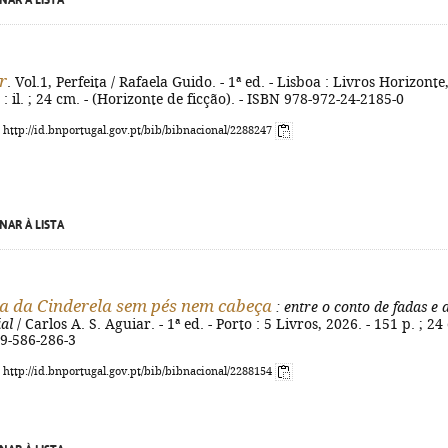
NAR À LISTA
r
. Vol.1, Perfeita / Rafaela Guido. - 1ª ed. - Lisboa : Livros Horizonte
 : il. ; 24 cm. - (Horizonte de ficção). - ISBN 978-972-24-2185-0
: http://id.bnportugal.gov.pt/bib/bibnacional/2288247
NAR À LISTA
ia da Cinderela sem pés nem cabeça
: entre o conto de fadas e 
ial
/ Carlos A. S. Aguiar. - 1ª ed. - Porto : 5 Livros, 2026. - 151 p. ; 24
89-586-286-3
: http://id.bnportugal.gov.pt/bib/bibnacional/2288154