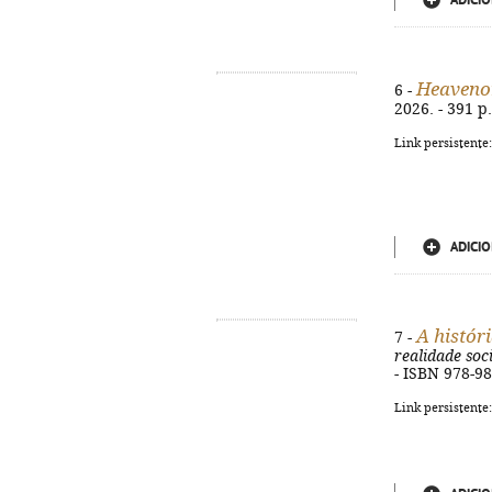
ADICIO
Heaveno
6 -
2026. - 391 p.
Link persistente
ADICIO
A histór
7 -
realidade soc
- ISBN 978-9
Link persistente