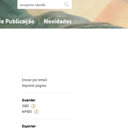
de Publicação
Novidades
s
Religião...
Religião...
Ciências aplicadas...
Ciências aplicadas...
História, geografia, biografias...
História, geografia, biografias...
Enviar por email
Imprimir página
Guardar
ISBD
NP405
Exportar