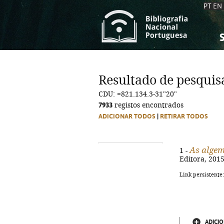
PT
EN
S
S
C
C
Resultado de pesquis
C
C
CDU: =821.134.3-31"20"
A
A
7933
registos encontrados
ADICIONAR TODOS
|
RETIRAR TODOS
As algem
1 -
Editora, 2015.
Link persistente
ADICIO