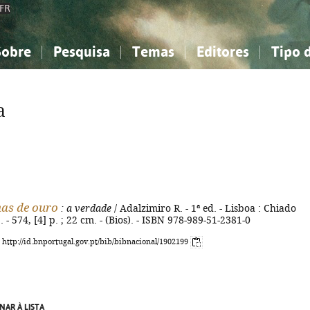
FR
Sobre
Pesquisa
Temas
Editores
Tipo 
obre a Bibliografia Nacional
imples
onhecimento, Informação...
onhecimento, Informação...
Combinada
A minha lista
Como utilizar
Filosofia, psicologia...
Filosofia, psicologia...
Perguntas frequente
a
iências sociais...
iências sociais...
Ciências exatas e naturais...
Ciências exatas e naturais...
rte, desporto...
rte, desporto...
Literatura, linguística...
Literatura, linguística...
as de ouro
: a verdade
/ Adalzimiro R. - 1ª ed. - Lisboa : Chiado
 - 574, [4] p. ; 22 cm. - (Bios). - ISBN 978-989-51-2381-0
: http://id.bnportugal.gov.pt/bib/bibnacional/1902199
NAR À LISTA