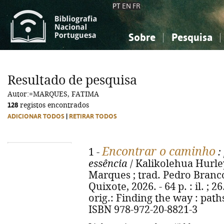
PT
EN
FR
Sobre
Pesquisa
Sobre a Bibliografia Nacional
Simples
Conhecimento, Informação...
Conhecimento, Informação...
Combinada
A
Resultado de pesquisa
Ciências sociais...
Ciências sociais...
Autor:=MARQUES, FATIMA
Arte, desporto...
Arte, desporto...
128
registos encontrados
ADICIONAR TODOS
|
RETIRAR TODOS
Encontrar o caminho
1 -
:
essência
/ Kalikolehua Hurley
Marques ; trad. Pedro Branco.
Quixote, 2026. - 64 p. : il. ; 26
orig.: Finding the way : pat
ISBN 978-972-20-8821-3