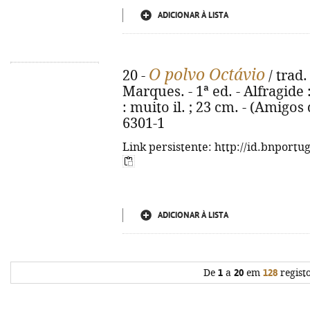
ADICIONAR À LISTA
O polvo Octávio
20 -
/ trad.
Marques. - 1ª ed. - Alfragide 
: muito il. ; 23 cm. - (Amigo
6301-1
Link persistente: http://id.bnportu
ADICIONAR À LISTA
De
1
a
20
em
128
regist