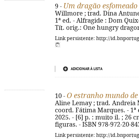
Um dragão esfomeado
9 -
Willmore ; trad. Dina Antune
1ª ed. - Alfragide : Dom Quixote
Tít. orig.: One hungry drago
Link persistente: http://id.bnportu
ADICIONAR À LISTA
O estranho mundo de
10 -
Aline Lemay ; trad. Andrei
coord. Fátima Marques. - 1ª 
2025. - [6] p. : muito il. ; 26
figuras. - ISBN 978-972-20-84
Link persistente: http://id.bnportu