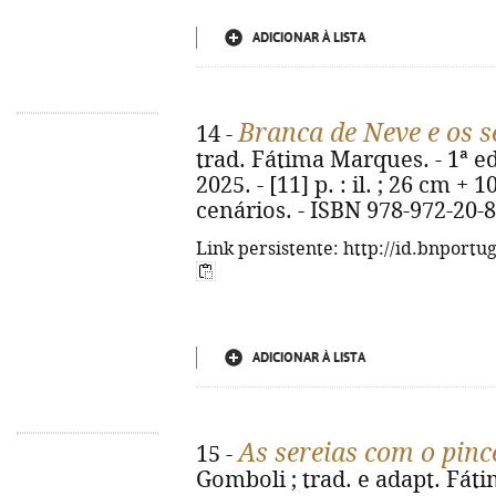
ADICIONAR À LISTA
Branca de Neve e os s
14 -
trad. Fátima Marques. - 1ª e
2025. - [11] p. : il. ; 26 cm +
cenários. - ISBN 978-972-20-
Link persistente: http://id.bnportu
ADICIONAR À LISTA
As sereias com o pinc
15 -
Gomboli ; trad. e adapt. Fáti