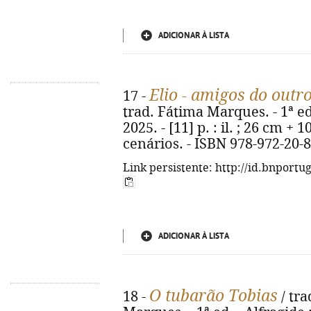
ADICIONAR À LISTA
Elio - amigos do out
17 -
trad. Fátima Marques. - 1ª e
2025. - [11] p. : il. ; 26 cm +
cenários. - ISBN 978-972-20-
Link persistente: http://id.bnportu
ADICIONAR À LISTA
O tubarão Tobias
18 -
/ tra