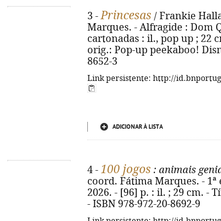
Princesas
3 -
/ Frankie Halla
Marques. - Alfragide : Dom Qu
cartonadas : il., pop up ; 22 c
orig.: Pop-up peekaboo! Disn
8652-3
Link persistente: http://id.bnportu
ADICIONAR À LISTA
100 jogos
4 -
: animais geni
coord. Fátima Marques. - 1ª 
2026. - [96] p. : il. ; 29 cm. -
- ISBN 978-972-20-8692-9