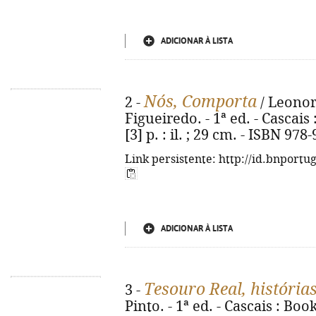
ADICIONAR À LISTA
Nós, Comporta
2 -
/ Leonor
Figueiredo. - 1ª ed. - Cascais
[3] p. : il. ; 29 cm. - ISBN 97
Link persistente: http://id.bnportu
ADICIONAR À LISTA
Tesouro Real, história
3 -
Pinto. - 1ª ed. - Cascais : Boo