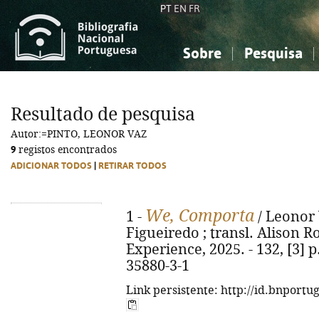
PT
EN
FR
Sobre
Pesquisa
Sobre a Bibliografia Nacional
Simples
Conhecimento, Informação...
Conhecimento, Informação...
Combinada
A
Resultado de pesquisa
Ciências sociais...
Ciências sociais...
Autor:=PINTO, LEONOR VAZ
Arte, desporto...
Arte, desporto...
9
registos encontrados
ADICIONAR TODOS
|
RETIRAR TODOS
We, Comporta
1 -
/ Leonor 
Figueiredo ; transl. Alison Ro
Experience, 2025. - 132, [3] p.
35880-3-1
Link persistente: http://id.bnportu