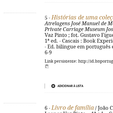
Histórias de uma cole
5 -
Atrelagens José Manuel de M
Private Carriage Museum Jos
Vaz Pinto ; fot. Gustavo Figue
1ª ed. - Cascais : Book Experie
- Ed. bilingue em português e
6-9
Link persistente: http://id.bnportu
ADICIONAR À LISTA
Livro de família
6 -
/ João 