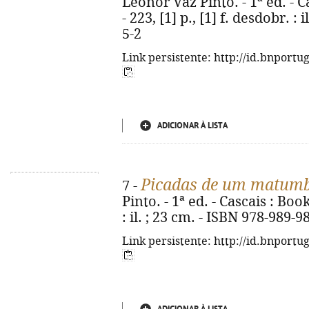
Leonor Vaz Pinto. - 1ª ed. - 
- 223, [1] p., [1] f. desdobr. :
5-2
Link persistente: http://id.bnportu
ADICIONAR À LISTA
Picadas de um matum
7 -
Pinto. - 1ª ed. - Cascais : Boo
: il. ; 23 cm. - ISBN 978-989-9
Link persistente: http://id.bnportu