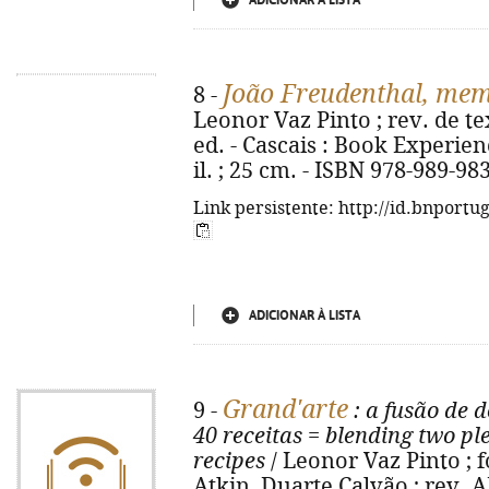
ADICIONAR À LISTA
João Freudenthal, me
8 -
Leonor Vaz Pinto ; rev. de te
ed. - Cascais : Book Experience
il. ; 25 cm. - ISBN 978-989-98
Link persistente: http://id.bnportu
ADICIONAR À LISTA
Grand'arte
9 -
: a fusão de d
40 receitas
=
blending two ple
recipes
/ Leonor Vaz Pinto ; f
Atkin, Duarte Calvão ; rev. 