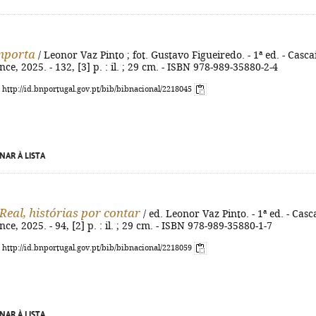
mporta
/ Leonor Vaz Pinto ; fot. Gustavo Figueiredo. - 1ª ed. - Cascai
e, 2025. - 132, [3] p. : il. ; 29 cm. - ISBN 978-989-35880-2-4
: http://id.bnportugal.gov.pt/bib/bibnacional/2218045
NAR À LISTA
Real, histórias por contar
/ ed. Leonor Vaz Pinto. - 1ª ed. - Casca
e, 2025. - 94, [2] p. : il. ; 29 cm. - ISBN 978-989-35880-1-7
: http://id.bnportugal.gov.pt/bib/bibnacional/2218059
NAR À LISTA