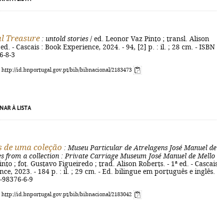
l Treasure
: untold stories
/ ed. Leonor Vaz Pinto ; transl. Alison
 ed. - Cascais : Book Experience, 2024. - 94, [2] p. : il. ; 28 cm. - ISBN
6-8-3
: http://id.bnportugal.gov.pt/bib/bibnacional/2183473
NAR À LISTA
s de uma coleção
: Museu Particular de Atrelagens José Manuel de
es from a collection
: Private Carriage Museum José Manuel de Mello
to ; fot. Gustavo Figueiredo ; trad. Alison Roberts. - 1ª ed. - Cascais
e, 2023. - 184 p. : il. ; 29 cm. - Ed. bilingue em português e inglês. 
-98376-6-9
: http://id.bnportugal.gov.pt/bib/bibnacional/2183042