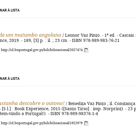
NAR À LISTA
 de um matumbo angolano
/ Leonor Vaz Pinto. - 1ª ed. - Cascais 
e, 2019. - 189, [3] p. : il. ; 23 cm. - ISBN 978-989-983-76-21
: http://id.bnportugal.gov.pt/bib/bibnacional/2027474
NAR À LISTA
stanha descobre o outono!
/ Benedita Vaz Pinto ; il. Constança
 - [S.l.] : Book Experience, 2015 ([Santo Tirso] : imp. Norprint). - 23 p
- (Bem-vindo a Portugal!). - ISBN 978-989-98376-1-4
: http://id.bnportugal.gov.pt/bib/bibnacional/1922979