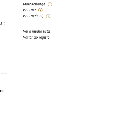
MarcXchange
ISO2709
ISO2709(ISIS)
s :
Ver a minha lista
Voltar ao registo
is :