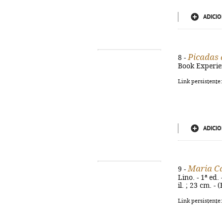
ADICIO
Picadas
8 -
Book Experienc
Link persistente
ADICIO
Maria Ca
9 -
Lino. - 1ª ed.
il. ; 23 cm. 
Link persistente