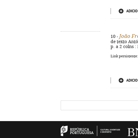
ADICIO
João Fr
10 -
de texto Antó
p. a 2 colns :
Link persistente
ADICIO