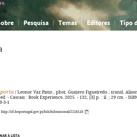
FR
Sobre
Pesquisa
Temas
Editores
Tipo 
obre a Bibliografia Nacional
imples
onhecimento, Informação...
onhecimento, Informação...
Combinada
A minha lista
Como utilizar
Filosofia, psicologia...
Filosofia, psicologia...
Perguntas frequente
a
iências sociais...
iências sociais...
Ciências exatas e naturais...
Ciências exatas e naturais...
rte, desporto...
rte, desporto...
Literatura, linguística...
Literatura, linguística...
porta
/ Leonor Vaz Pinto ; phot. Gustavo Figueiredo ; transl. Aliso
 ed. - Cascais : Book Experience, 2025. - 132, [3] p. : il. ; 29 cm. - ISB
0-3-1
: http://id.bnportugal.gov.pt/bib/bibnacional/2218118
NAR À LISTA