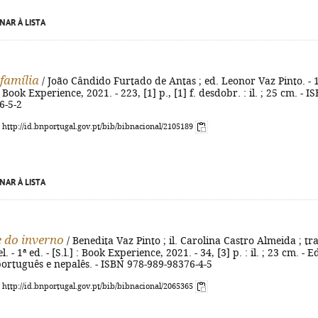
NAR À LISTA
 família
/ João Cândido Furtado de Antas ; ed. Leonor Vaz Pinto. - 
: Book Experience, 2021. - 223, [1] p., [1] f. desdobr. : il. ; 25 cm. - I
6-5-2
: http://id.bnportugal.gov.pt/bib/bibnacional/2105189
NAR À LISTA
e do inverno
/ Benedita Vaz Pinto ; il. Carolina Castro Almeida ; tr
 - 1ª ed. - [S.l.] : Book Experience, 2021. - 34, [3] p. : il. ; 23 cm. - E
ortuguês e nepalês. - ISBN 978-989-98376-4-5
: http://id.bnportugal.gov.pt/bib/bibnacional/2065365