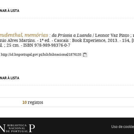
NAR À LISTA
eudenthal, memórias
: da Prússia a Luanda
/ Leonor Vaz Pinto ; 
nio Alves Martins. - 1ª ed. - Cascais : Book Experience, 2013. - 154, [
 il. ; 25 cm. - ISBN 978-989-98376-0-7
: http://id.bnportugal.gov.pt/bib/bibnacional/1876135
NAR À LISTA
10
registos
Uso de cookie