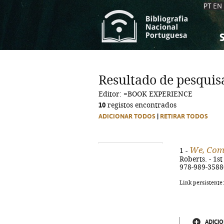
PT
EN
S
S
C
C
Resultado de pesquis
C
C
Editor: =BOOK EXPERIENCE
A
A
10
registos encontrados
ADICIONAR TODOS
|
RETIRAR TODOS
We, Com
1 -
Roberts. - 1st
978-989-3588
Link persistente
ADICIO