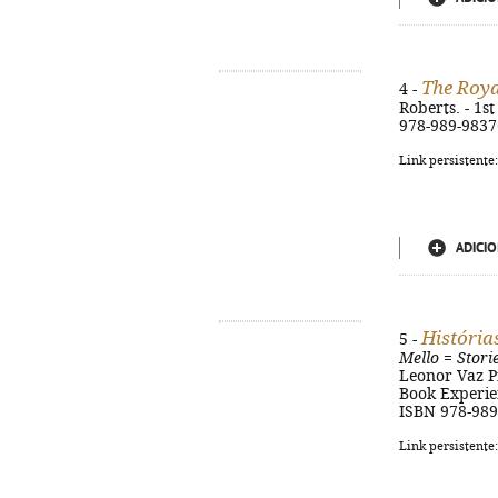
The Roya
4 -
Roberts. - 1st
978-989-9837
Link persistente
ADICIO
História
5 -
Mello
=
Stori
Leonor Vaz Pin
Book Experienc
ISBN 978-989
Link persistente