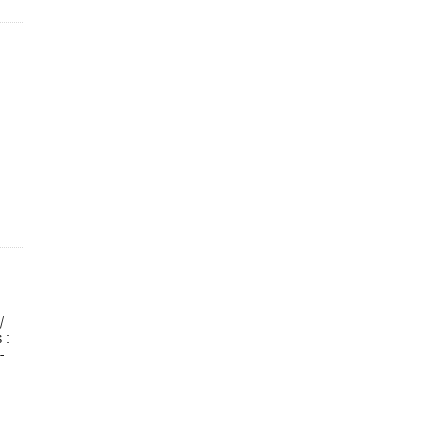
/
 :
-