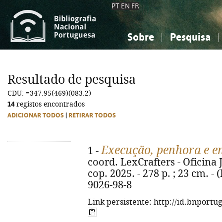
PT
EN
FR
Sobre
Pesquisa
Sobre a Bibliografia Nacional
Simples
Conhecimento, Informação...
Conhecimento, Informação...
Combinada
A
Resultado de pesquisa
Ciências sociais...
Ciências sociais...
CDU: =347.95(469)(083.2)
Arte, desporto...
Arte, desporto...
14
registos encontrados
ADICIONAR TODOS
|
RETIRAR TODOS
Execução, penhora e 
1 -
coord. LexCrafters - Oficina 
cop. 2025. - 278 p. ; 23 cm. -
9026-98-8
Link persistente: http://id.bnportu