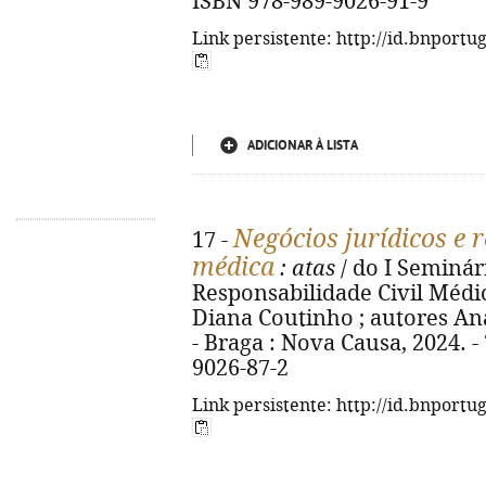
ISBN 978-989-9026-91-9
Link persistente: http://id.bnportu
ADICIONAR À LISTA
Negócios jurídicos e r
17 -
médica
: atas
/ do I Seminár
Responsabilidade Civil Médic
Diana Coutinho ; autores Ana 
- Braga : Nova Causa, 2024. - 
9026-87-2
Link persistente: http://id.bnportu