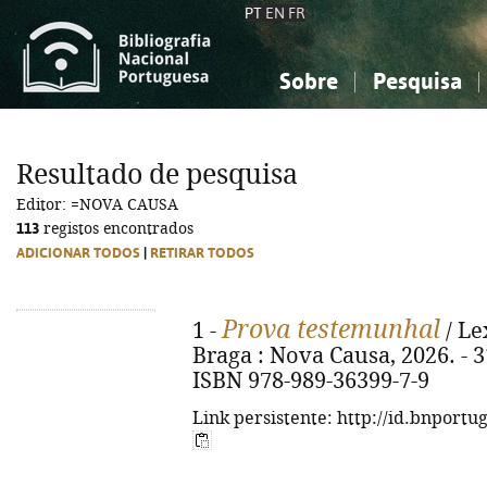
PT
EN
FR
Sobre
Pesquisa
Sobre a Bibliografia Nacional
Simples
Conhecimento, Informação...
Conhecimento, Informação...
Combinada
A
Resultado de pesquisa
Ciências sociais...
Ciências sociais...
Editor: =NOVA CAUSA
Arte, desporto...
Arte, desporto...
113
registos encontrados
ADICIONAR TODOS
|
RETIRAR TODOS
Prova testemunhal
1 -
/ Le
Braga : Nova Causa, 2026. - 31
ISBN 978-989-36399-7-9
Link persistente: http://id.bnportu