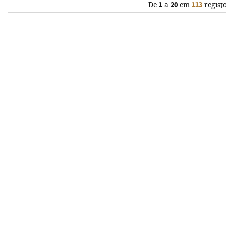
De
1
a
20
em
113
regist