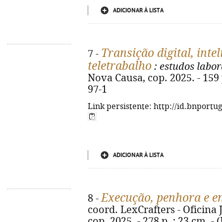
ADICIONAR À LISTA
Transição digital, intel
7 -
teletrabalho
: estudos labor
Nova Causa, cop. 2025. - 159 
97-1
Link persistente: http://id.bnportu
ADICIONAR À LISTA
Execução, penhora e 
8 -
coord. LexCrafters - Oficina 
cop. 2025. - 278 p. ; 23 cm. -