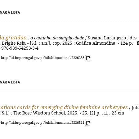
NAR À LISTA
da gratidão
: o caminho da simplicidade
/ Susana Laranjeiro ; des.
 Brigite Reis. - [S.l. : s.n.], cop. 2025 : Gráfica Almondina. - 124 p. : il
N 978-989-54253-3-4
: http://id.bnportugal.gov.pt/bib/bibnacional/2226283
NAR À LISTA
nations cards for emerging divine feminine archetypes
/ Juli
[S.l.] : The Rose Wisdom School, 2025. - 25, [2] p. : il. ; 23 cm
: http://id.bnportugal.gov.pt/bib/bibnacional/2226311