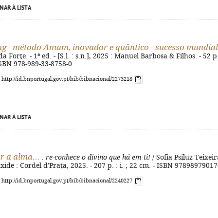
NAR À LISTA
ng - método Amam, inovador e quântico - sucesso mundial
Forte. - 1ª ed. - [S.l. : s.n.], 2025 : Manuel Barbosa & Filhos. - 52 p.
- ISBN 978-989-33-8758-0
: http://id.bnportugal.gov.pt/bib/bibnacional/2273218
NAR À LISTA
r a alma...
: re-conhece o divino que há em ti!
/ Sofia Psiluz Teixeira
axide : Cordel d'Prata, 2025. - 207 p. : i. ; 22 cm. - ISBN 9789897901
: http://id.bnportugal.gov.pt/bib/bibnacional/2240227