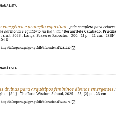
NAR À LISTA
 energética e proteção espiritual
: guia completo para criares
e harmonia e equilíbrio na tua vida
/ Bernardete Cambado, Priscill
l. : s.n.], 2025 : Lança, Prazeres Rebocho. - 200, [1] p. ; 21 cm. - ISBN
404-8
: http://id.bnportugal.gov.pt/bib/bibnacional/2231220
NAR À LISTA
as divinas para arquétipos femininos divinos emergentes
/
ht. - [S.l.] : The Rose Wisdom School, 2025. - 25, [2] p. ; 23 cm
: http://id.bnportugal.gov.pt/bib/bibnacional/2226276