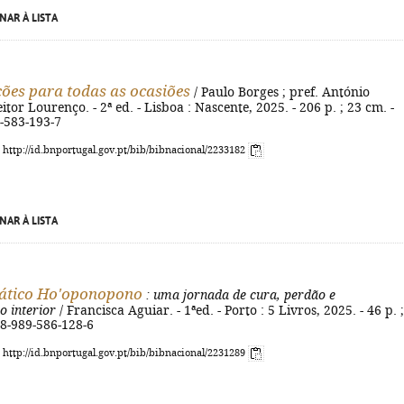
NAR À LISTA
ões para todas as ocasiões
/ Paulo Borges ; pref. António
tor Lourenço. - 2ª ed. - Lisboa : Nascente, 2025. - 206 p. ; 23 cm. -
-583-193-7
: http://id.bnportugal.gov.pt/bib/bibnacional/2233182
NAR À LISTA
rático Ho'oponopono
: uma jornada de cura, perdão e
o interior
/ Francisca Aguiar. - 1ªed. - Porto : 5 Livros, 2025. - 46 p. 
78-989-586-128-6
: http://id.bnportugal.gov.pt/bib/bibnacional/2231289