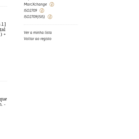
MarcXchange
ISO2709
ISO2709(ISIS)
.l.]
tal
Ver a minha lista
) +
Voltar ao registo
 que
. -