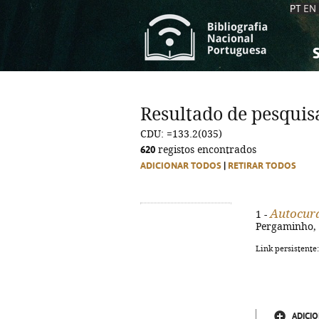
PT
EN
S
S
C
C
Resultado de pesquis
C
C
CDU: =133.2(035)
A
A
620
registos encontrados
ADICIONAR TODOS
|
RETIRAR TODOS
Autocur
1 -
Pergaminho, 2
Link persistente
ADICIO