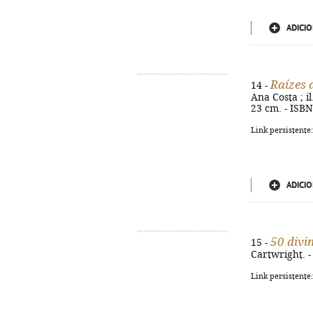
ADICIO
Raízes 
14 -
Ana Costa ; il.
23 cm. - ISB
Link persistente
ADICIO
50 divi
15 -
Cartwright. - 
Link persistente