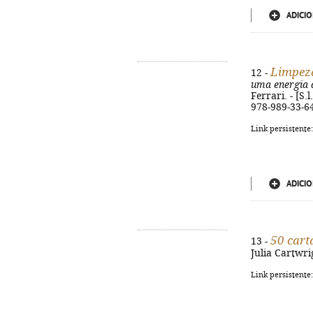
ADICIO
Limpeza
12 -
uma energia d
Ferrari. - [S.
978-989-33-6
Link persistente
ADICIO
50 cart
13 -
Julia Cartwrig
Link persistente