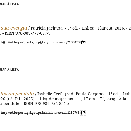
NAR À LISTA
 sua energia
/ Patrícia Jarimba. - 5ª ed. - Lisboa : Planeta, 2026. - 
cm. - ISBN 978-989-777-677-9
: http://id.bnportugal.gov.pt/bib/bibnacional/2283078
NAR À LISTA
dos do pêndulo
/ Isabelle Cerf ; trad. Paula Caetano. - 1ª ed. - Lisb
 [i.é, D.L. 2025]. - 1 kit de materiais : il. ; 17 cm. - Tít. orig.: À la
u pendule. - ISBN 978-989-754-821-5
: http://id.bnportugal.gov.pt/bib/bibnacional/2230768