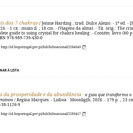
ais dos 7 chakras
/ Jennie Harding ; trad. Dulce Aleixo. - 1ª ed. - [S
26. - 1 cx : muito il. ; 18 cm. - (Viagens da alma). - Tít. orig.: The cris
lete guide to using crystal for chakra healing. - Contém: livro (80 p.
 ISBN 978-989-739-430-0
: http://id.bnportugal.gov.pt/bib/bibnacional/2284343
NAR À LISTA
s da prosperidade e da abundância
: o guia que transforma o
ensinou
/ Regina Marques. - Lisboa : Moonligth, 2026. - 179 p. ; 23 cm
-38-1126-9
: http://id.bnportugal.gov.pt/bib/bibnacional/2283417