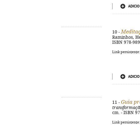
ADICIO
Meditaç
10 -
Raminhos, Hei
ISBN 978-989
Link persistente
ADICIO
Guia p
11 -
transformaçã
cm. - ISBN 9
Link persistente