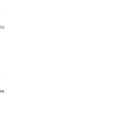
215
oa :