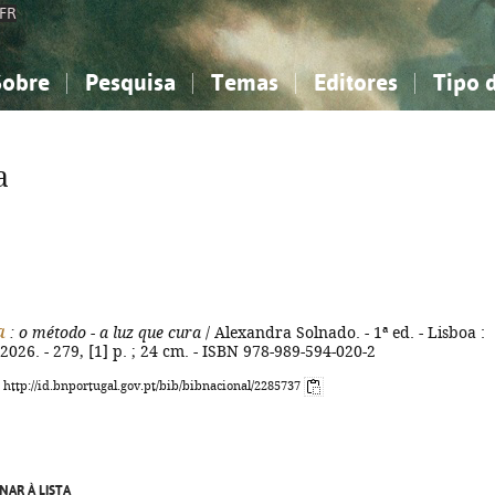
FR
Sobre
Pesquisa
Temas
Editores
Tipo 
obre a Bibliografia Nacional
imples
onhecimento, Informação...
onhecimento, Informação...
Combinada
A minha lista
Como utilizar
Filosofia, psicologia...
Filosofia, psicologia...
Perguntas frequente
a
iências sociais...
iências sociais...
Ciências exatas e naturais...
Ciências exatas e naturais...
rte, desporto...
rte, desporto...
Literatura, linguística...
Literatura, linguística...
a
: o método - a luz que cura
/ Alexandra Solnado. - 1ª ed. - Lisboa :
026. - 279, [1] p. ; 24 cm. - ISBN 978-989-594-020-2
: http://id.bnportugal.gov.pt/bib/bibnacional/2285737
NAR À LISTA