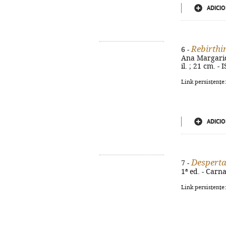
ADICIO
Rebirthi
6 -
Ana Margarida 
il. ; 21 cm. 
Link persistente
ADICIO
Desperta
7 -
1ª ed. - Carn
Link persistente