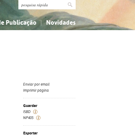
de Publicação
Novidades
s
Religião...
Religião...
Ciências aplicadas...
Ciências aplicadas...
História, geografia, biografias...
História, geografia, biografias...
Enviar por email
Imprimir página
Guardar
ISBD
NP405
Exportar