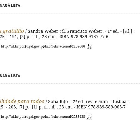
NAR À LISTA
a gratidão
/ Sandra Weber ; il. Francisco Weber. - 1ª ed. - [S.l.] :
. - 191, [2] p. : il. ; 23 cm. - ISBN 978-989-9137-77-6
: http://id.bnportugal.gov.pt/bib/bibnacional/2239666
NAR À LISTA
alidade para todos
/ Sofia Rito. - 2ª ed. rev. e aum. - Lisboa :
. - 203, [7] p., [1] p. il. : il. ; 23 cm. - ISBN 978-989-589-063-7
: http://id.bnportugal.gov.pt/bib/bibnacional/2233438