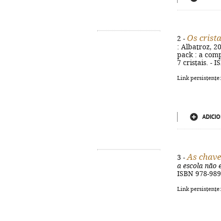
Os crist
2 -
: Albatroz, 20
pack : a comp
7 cristais. -
Link persistente
ADICIO
As chave
3 -
a escola não 
ISBN 978-989
Link persistente