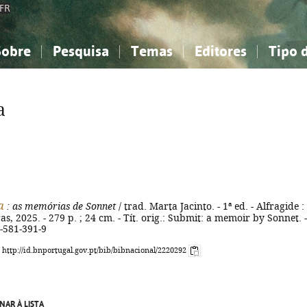
FR
Sobre
Pesquisa
Temas
Editores
Tipo 
obre a Bibliografia Nacional
imples
onhecimento, Informação...
onhecimento, Informação...
Combinada
A minha lista
Como utilizar
Filosofia, psicologia...
Filosofia, psicologia...
Perguntas frequente
a
iências sociais...
iências sociais...
Ciências exatas e naturais...
Ciências exatas e naturais...
rte, desporto...
rte, desporto...
Literatura, linguística...
Literatura, linguística...
a
: as memórias de Sonnet
/ trad. Marta Jacinto. - 1ª ed. - Alfragide :
as, 2025. - 279 p. ; 24 cm. - Tít. orig.: Submit: a memoir by Sonnet. -
-581-391-9
: http://id.bnportugal.gov.pt/bib/bibnacional/2220292
NAR À LISTA