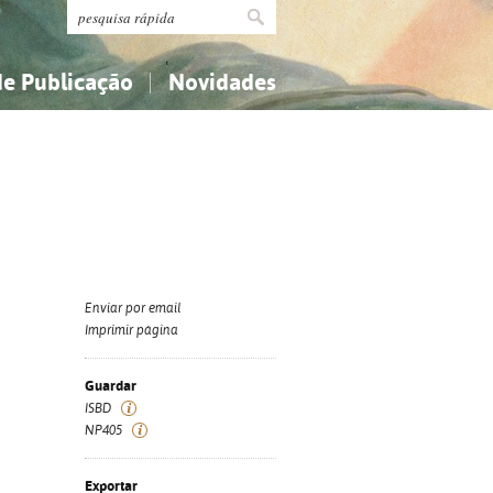
de Publicação
Novidades
s
Religião...
Religião...
Ciências aplicadas...
Ciências aplicadas...
História, geografia, biografias...
História, geografia, biografias...
Enviar por email
Imprimir página
Guardar
ISBD
NP405
Exportar