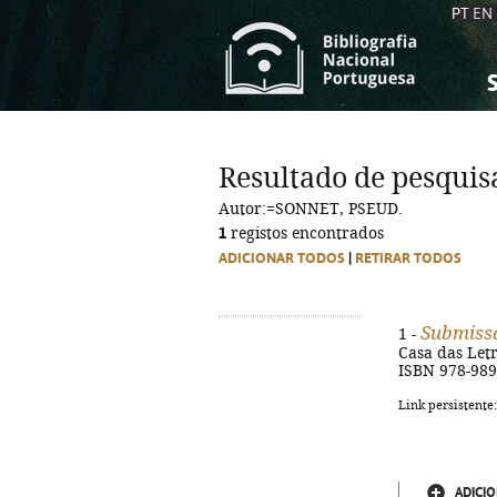
PT
EN
S
S
C
C
Resultado de pesquis
C
C
Autor:=SONNET, PSEUD.
A
A
1
registos encontrados
ADICIONAR TODOS
|
RETIRAR TODOS
Submiss
1 -
Casa das Letr
ISBN 978-989
Link persistente
ADICIO