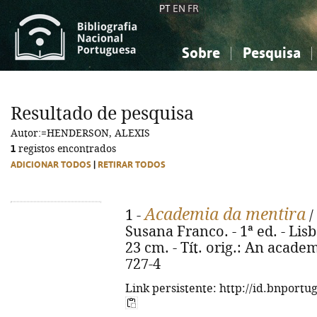
PT
EN
FR
Sobre
Pesquisa
Sobre a Bibliografia Nacional
Simples
Conhecimento, Informação...
Conhecimento, Informação...
Combinada
A
Resultado de pesquisa
Ciências sociais...
Ciências sociais...
Autor:=HENDERSON, ALEXIS
Arte, desporto...
Arte, desporto...
1
registos encontrados
ADICIONAR TODOS
|
RETIRAR TODOS
Academia da mentira
1 -
/
Susana Franco. - 1ª ed. - Lisbo
23 cm. - Tít. orig.: An academ
727-4
Link persistente: http://id.bnportu