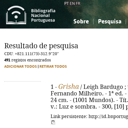
PT
EN
FR
Sobre
Pesquisa
Sobre a Bibliografia Nacional
Simples
Conhecimento, Informação...
Conhecimento, Informação...
Combinada
A
Resultado de pesquisa
Ciências sociais...
Ciências sociais...
CDU: =821.111(73)-312.9"20"
Arte, desporto...
Arte, desporto...
491
registos encontrados
ADICIONAR TODOS
|
RETIRAR TODOS
Grisha
1 -
/ Leigh Bardugo ; 
Fernando Milheiro. - 1ª ed. - Al
24 cm. - (1001 Mundos). - Tít
v.: Luz e sombra. - 300, [10]
Link persistente: http://id.bnportu