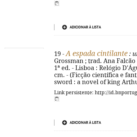
ADICIONAR À LISTA
A espada cintilante
19 -
: 
Grossman ; trad. Ana Falcão B
1ª ed. - Lisboa : Relógio D'Água
cm. - (Ficção científica e fant
sword : a novel of king Arth
Link persistente: http://id.bnportu
ADICIONAR À LISTA