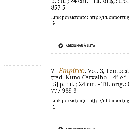
p. : il. ; 24 cm. - Tít. orig.: 
857-5
Link persistente: http://id.bnportu
ADICIONAR À LISTA
Empíreo
7 -
. Vol. 3, Tempes
trad. Nuno Carvalho. - 4ª ed. 
[5] p. : il. ; 24 cm. - Tít. ori
777-989-3
Link persistente: http://id.bnportu