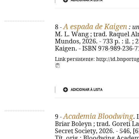
ADICIONAR À LISTA
A espada de Kaigen
8 -
: u
M. L. Wang ; trad. Raquel Alme
Mundos, 2026. - 733 p. : il. ; 
Kaigen. - ISBN 978-989-236-7
Link persistente: http://id.bnportu
ADICIONAR À LISTA
Academia Bloodwing
9 -
. 
Briar Boleyn ; trad. Goreti Lan
Secret Society, 2026. - 546, [6] 
Tít. orig.: Bloodwing Academ