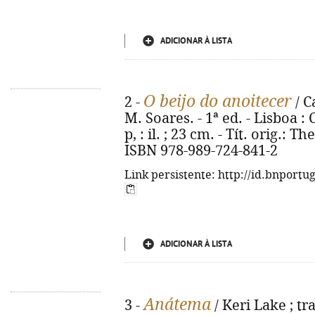
ADICIONAR À LISTA
O beijo do anoitecer
2 -
/ C
M. Soares. - 1ª ed. - Lisboa : 
p, : il. ; 23 cm. - Tít. orig.: T
ISBN 978-989-724-841-2
Link persistente: http://id.bnportu
ADICIONAR À LISTA
Anátema
3 -
/ Keri Lake ; tr