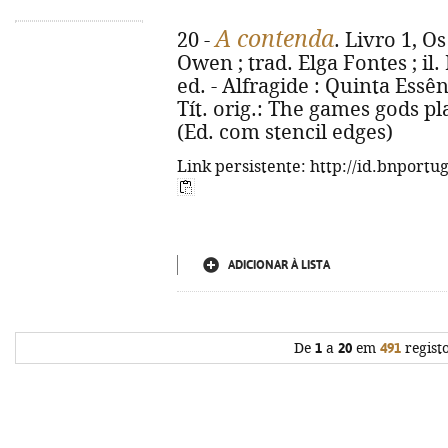
A contenda
20 -
. Livro 1, O
Owen ; trad. Elga Fontes ; il.
ed. - Alfragide : Quinta Essênci
Tít. orig.: The games gods pl
(Ed. com stencil edges)
Link persistente: http://id.bnportu
ADICIONAR À LISTA
De
1
a
20
em
491
regist