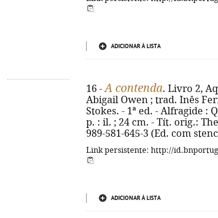
ADICIONAR À LISTA
A contenda
16 -
. Livro 2, A
Abigail Owen ; trad. Inês Fer
Stokes. - 1ª ed. - Alfragide : 
p. : il. ; 24 cm. - Tít. orig.: 
989-581-645-3 (Ed. com stenc
Link persistente: http://id.bnportu
ADICIONAR À LISTA