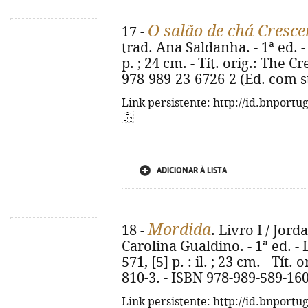
O salão de chá Cresc
17 -
trad. Ana Saldanha. - 1ª ed. - 
p. ; 24 cm. - Tít. orig.: The
978-989-23-6726-2 (Ed. com s
Link persistente: http://id.bnportu
ADICIONAR À LISTA
Mordida
18 -
. Livro I / Jor
Carolina Gualdino. - 1ª ed. - 
571, [5] p. : il. ; 23 cm. - Tít.
810-3. - ISBN 978-989-589-160
Link persistente: http://id.bnportu