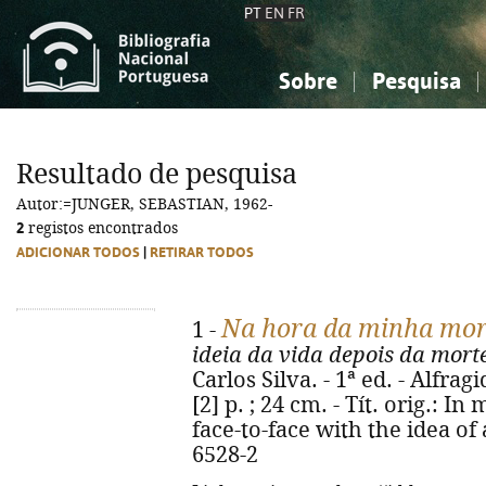
PT
EN
FR
Sobre
Pesquisa
Sobre a Bibliografia Nacional
Simples
Conhecimento, Informação...
Conhecimento, Informação...
Combinada
A
Resultado de pesquisa
Ciências sociais...
Ciências sociais...
Autor:=JUNGER, SEBASTIAN, 1962-
Arte, desporto...
Arte, desporto...
2
registos encontrados
ADICIONAR TODOS
|
RETIRAR TODOS
Na hora da minha mor
1 -
ideia da vida depois da mort
Carlos Silva. - 1ª ed. - Alfrag
[2] p. ; 24 cm. - Tít. orig.: 
face-to-face with the idea of 
6528-2