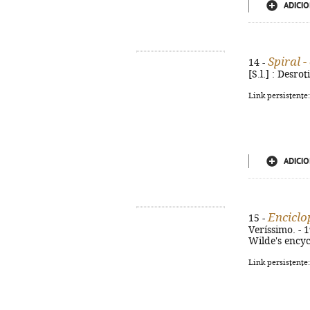
ADICIO
Spiral 
14 -
[S.l.] : Desro
Link persistente
ADICIO
Enciclo
15 -
Veríssimo. - 1ª
Wilde's encyc
Link persistente