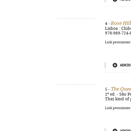
Rose Hill
4 -
Lisboa : Clube
978-989-724-
Link persistente
ADICIO
The Quee
5 -
1ª ed. - São P
That kind of 
Link persistente