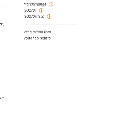
MarcXchange
ISO2709
ISO2709(ISIS)
er,
-
Ver a minha lista
Voltar ao registo
ke.