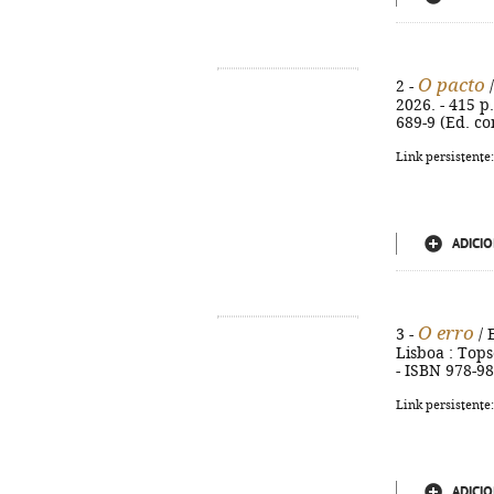
O pacto
2 -
/
2026. - 415 p.
689-9 (Ed. co
Link persistente
ADICIO
O erro
3 -
/ 
Lisboa : Topse
- ISBN 978-98
Link persistente
ADICIO