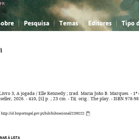
FR
Sobre
Pesquisa
Temas
Editores
Tipo 
obre a Bibliografia Nacional
imples
onhecimento, Informação...
onhecimento, Informação...
Combinada
A minha lista
Como utilizar
Filosofia, psicologia...
Filosofia, psicologia...
Perguntas frequente
a
iências sociais...
iências sociais...
Ciências exatas e naturais...
Ciências exatas e naturais...
rte, desporto...
rte, desporto...
Literatura, linguística...
Literatura, linguística...
 Livro 3, A jogada / Elle Kennedy ; trad. Maria João B. Marques. - 1ª 
seller, 2026. - 410, [5] p. ; 23 cm. - Tít. orig.: The play. - ISBN 978-98
: http://id.bnportugal.gov.pt/bib/bibnacional/2288222
NAR À LISTA