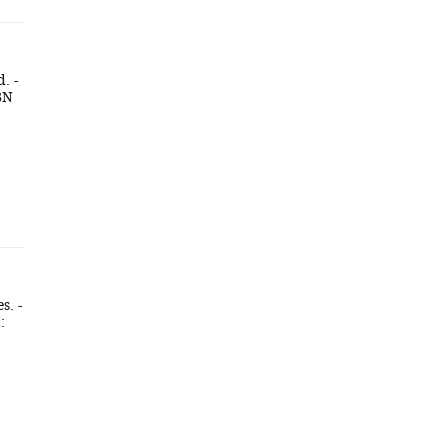
. -
SBN
s. -
: