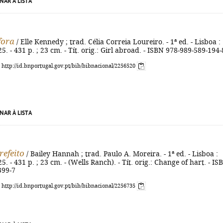
NAR À LISTA
fora
/ Elle Kennedy ; trad. Célia Correia Loureiro. - 1ª ed. - Lisboa :
5. - 431 p. ; 23 cm. - Tít. orig.: Girl abroad. - ISBN 978-989-589-194-
: http://id.bnportugal.gov.pt/bib/bibnacional/2256520
NAR À LISTA
refeito
/ Bailey Hannah ; trad. Paulo A. Moreira. - 1ª ed. - Lisboa :
5. - 431 p. ; 23 cm. - (Wells Ranch). - Tít. orig.: Change of hart. - IS
399-7
: http://id.bnportugal.gov.pt/bib/bibnacional/2256735