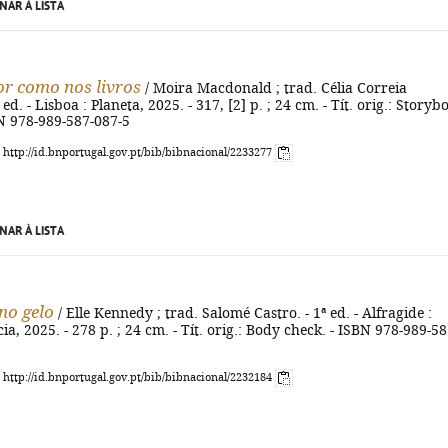
NAR À LISTA
r como nos livros
/ Moira Macdonald ; trad. Célia Correia
 ed. - Lisboa : Planeta, 2025. - 317, [2] p. ; 24 cm. - Tít. orig.: Storyb
N 978-989-587-087-5
: http://id.bnportugal.gov.pt/bib/bibnacional/2233277
NAR À LISTA
no gelo
/ Elle Kennedy ; trad. Salomé Castro. - 1ª ed. - Alfragide :
ia, 2025. - 278 p. ; 24 cm. - Tít. orig.: Body check. - ISBN 978-989-58
: http://id.bnportugal.gov.pt/bib/bibnacional/2232184