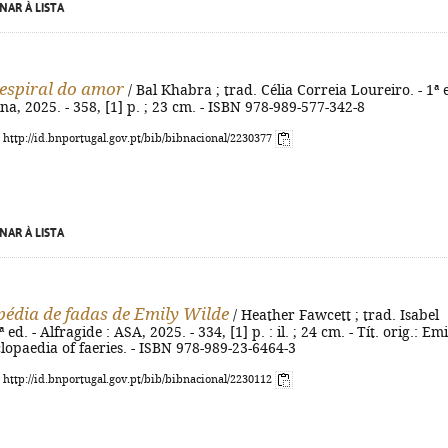
NAR À LISTA
- espiral do amor
/ Bal Khabra ; trad. Célia Correia Loureiro. - 1ª e
tina, 2025. - 358, [1] p. ; 23 cm. - ISBN 978-989-577-342-8
: http://id.bnportugal.gov.pt/bib/bibnacional/2230377
NAR À LISTA
pédia de fadas de Emily Wilde
/ Heather Fawcett ; trad. Isabel
 ed. - Alfragide : ASA, 2025. - 334, [1] p. : il. ; 24 cm. - Tít. orig.: Em
lopaedia of faeries. - ISBN 978-989-23-6464-3
: http://id.bnportugal.gov.pt/bib/bibnacional/2230112