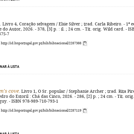
. Livro 4, Coração selvagem / Elsie Silver ; trad. Carla Ribeiro. - 1ª ed
 do Autor, 2026. - 378, [3] p. : il. ; 24 cm. - Tít. orig. Wild card. - I
875-7
: http://id.bnportugal.gov.pt/bib/bibnacional/2287388
NAR À LISTA
n's cove
. Livro 1, O Sr. popular / Stephanie Archer ; trad. Rita Pire
edro do Estoril : Chá das Cinco, 2026. - 286, [2] p. ; 24 cm. - Tít. orig.
guy. - ISBN 978-989-710-793-1
: http://id.bnportugal.gov.pt/bib/bibnacional/2287119