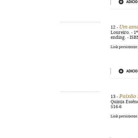
ADICIO
Um amo
12 -
Loureiro. - 1ª
ending. - ISB
Link persistente
ADICIO
Paixão 
13 -
Quinta Essênc
516-6
Link persistente