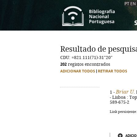
PT
EN
S
S
C
C
Resultado de pesquis
C
C
CDU: =821.111(71)-31"20"
A
A
202
registos encontrados
ADICIONAR TODOS
|
RETIRAR TODOS
Briar U
1 -
.
- Lisboa : Top
589-675-2
Link persistente
ADICIO