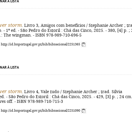
NAR À LISTA
ver storm
. Livro 3, Amigos com benefícios / Stephanie Archer ; tr
. - 1ª ed. - São Pedro do Estoril : Chá das Cinco, 2025. - 380, [4] p. ;
ig.: The wingman. - ISBN 978-989-710-696-5
: http://id.bnportugal.gov.pt/bib/bibnacional/2251365
NAR À LISTA
ver storm
. Livro 4, Vale tudo / Stephanie Archer ; trad. Sílvia
ed. - São Pedro do Estoril : Chá das Cinco, 2025. - 429, [3] p. ; 24 cm.
oves off. - ISBN 978-989-710-715-3
: http://id.bnportugal.gov.pt/bib/bibnacional/2251090