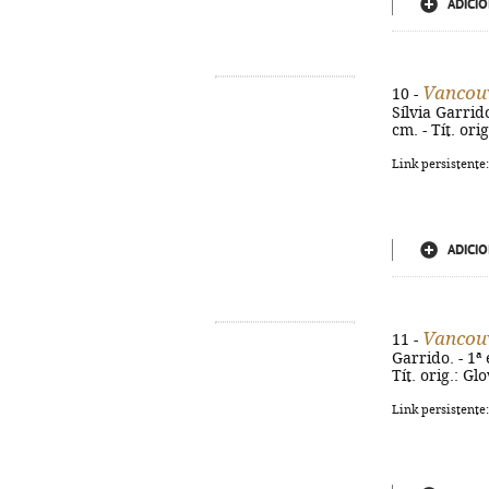
ADICIO
Vancou
10 -
Sílvia Garrido
cm. - Tít. or
Link persistente
ADICIO
Vancou
11 -
Garrido. - 1ª 
Tít. orig.: Gl
Link persistente