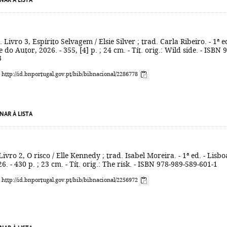
NAR À LISTA
. Livro 3, Espírito Selvagem / Elsie Silver ; trad. Carla Ribeiro. - 1ª ed
 do Autor, 2026. - 355, [4] p. ; 24 cm. - Tít. orig.: Wild side. - ISBN 
3
: http://id.bnportugal.gov.pt/bib/bibnacional/2286778
NAR À LISTA
 Livro 2, O risco / Elle Kennedy ; trad. Isabel Moreira. - 1ª ed. - Lisbo
6. - 430 p. ; 23 cm. - Tít. orig.: The risk. - ISBN 978-989-589-601-1
: http://id.bnportugal.gov.pt/bib/bibnacional/2256972