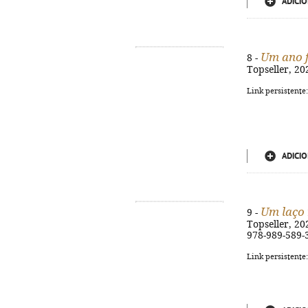
ADICIO
Um ano 
8 -
Topseller, 202
Link persistente
ADICIO
Um laço 
9 -
Topseller, 202
978-989-589-
Link persistente