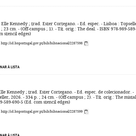
 Elle Kennedy ; trad. Ester Cortegano. - Ed. espec. - Lisboa : Topsell
 ; 23 cm. - (Off-campus ; 1). - Tít. orig.: The deal. - ISBN 978-989-589
m stencil edges)
: http://id.bnportugal.gov.pt/bib/bibnacional/2287598
NAR À LISTA
Elle Kennedy ; trad. Ester Cortegano. - Ed. espec. de colecionador. -
ller, 2026. - 334 p. ; 24 cm. - (Off-campus ; 2). - Tít. orig.: The mista
9-589-690-5 (Ed. com stencil edges)
: http://id.bnportugal.gov.pt/bib/bibnacional/2287599
NAR À LISTA