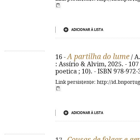
ADICIONAR À LISTA
A partilha do lume
16 -
/ A.
: Assírio & Alvim, 2025. - 10
poetica ; 10). - ISBN 978-972
Link persistente: http://id.bnportu
ADICIONAR À LISTA
Cousas de folgar e gen