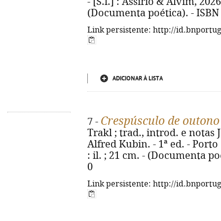
- [S.l.] : Assírio & Alvim, 2026.
(Documenta poética). - ISBN
Link persistente: http://id.bnportu
ADICIONAR À LISTA
Crespúsculo de outono
7 -
Trakl ; trad., introd. e notas
Alfred Kubin. - 1ª ed. - Porto
: il. ; 21 cm. - (Documenta po
0
Link persistente: http://id.bnportu