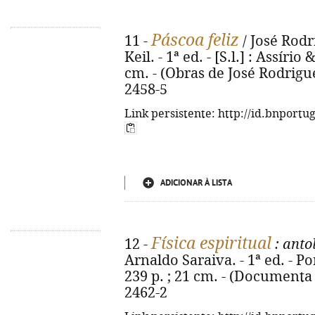
Páscoa feliz
11 -
/ José Rodr
Keil. - 1ª ed. - [S.l.] : Assírio 
cm. - (Obras de José Rodrigu
2458-5
Link persistente: http://id.bnportu
ADICIONAR À LISTA
Física espiritual
12 -
: anto
Arnaldo Saraiva. - 1ª ed. - Po
239 p. ; 21 cm. - (Documenta 
2462-2