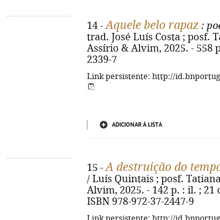
Aquele belo rapaz
14 -
: po
trad. José Luís Costa ; posf. T
Assírio & Alvim, 2025. - 558 p
2339-7
Link persistente: http://id.bnportu
ADICIONAR À LISTA
A destruição do temp
15 -
/ Luís Quintais ; posf. Tatiana 
Alvim, 2025. - 142 p. : il. ; 2
ISBN 978-972-37-2447-9
Link persistente: http://id.bnportu