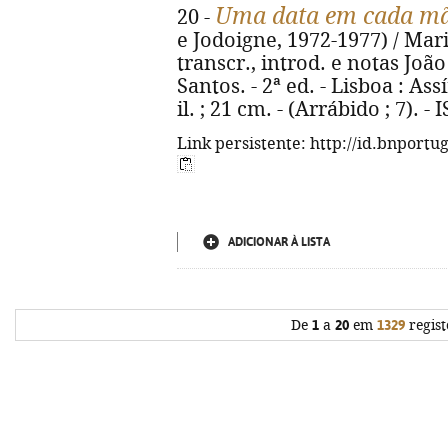
Uma data em cada m
20 -
e Jodoigne, 1972-1977) / Maria
transcr., introd. e notas Joã
Santos. - 2ª ed. - Lisboa : Assí
il. ; 21 cm. - (Arrábido ; 7). 
Link persistente: http://id.bnportu
ADICIONAR À LISTA
De
1
a
20
em
1329
regist