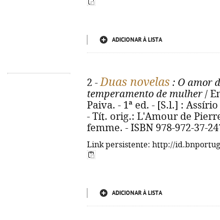
ADICIONAR À LISTA
Duas novelas
2 -
: O amor d
temperamento de mulher
/ E
Paiva. - 1ª ed. - [S.l.] : Assír
- Tít. orig.: L'Amour de Pier
femme. - ISBN 978-972-37-24
Link persistente: http://id.bnportu
ADICIONAR À LISTA