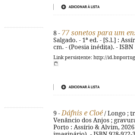
ADICIONAR À LISTA
77 sonetos para um en
8 -
Salgado. - 1ª ed. - [S.l.] : Ass
cm. - (Poesia inédita). - ISB
Link persistente: http://id.bnportu
ADICIONAR À LISTA
Dáfnis e Cloé
9 -
/ Longo ; t
Venâncio dos Anjos ; gravuras 
Porto : Assírio & Alvim, 2026. -
imaginário). - ISBN 978-972-