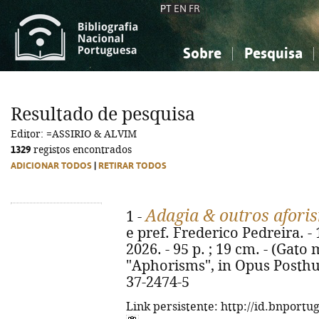
PT
EN
FR
Sobre
Pesquisa
Sobre a Bibliografia Nacional
Simples
Conhecimento, Informação...
Conhecimento, Informação...
Combinada
A
Resultado de pesquisa
Ciências sociais...
Ciências sociais...
Editor: =ASSIRIO & ALVIM
Arte, desporto...
Arte, desporto...
1329
registos encontrados
ADICIONAR TODOS
|
RETIRAR TODOS
Adagia & outros afori
1 -
e pref. Frederico Pedreira. - 
2026. - 95 p. ; 19 cm. - (Gato ma
"Aphorisms", in Opus Posthu
37-2474-5
Link persistente: http://id.bnportu