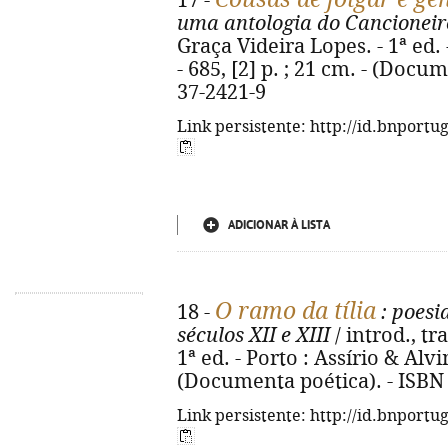
17 -
uma antologia do Cancioneir
Graça Videira Lopes. - 1ª ed. 
- 685, [2] p. ; 21 cm. - (Docu
37-2421-9
Link persistente: http://id.bnportu
ADICIONAR À LISTA
O ramo da tília
18 -
: poesi
séculos XII e XIII
/ introd., tr
1ª ed. - Porto : Assírio & Alvi
(Documenta poética). - ISBN
Link persistente: http://id.bnportu