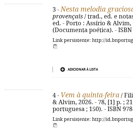
Nesta melodia gracios
3 -
provençais
/ trad., ed. e not
ed. - Porto : Assírio & Alvim, 
(Documenta poética). - ISBN
Link persistente: http://id.bnportu
ADICIONAR À LISTA
Vem à quinta-feira
4 -
/ Fil
& Alvim, 2026. - 78, [1] p. ; 2
portuguesa ; 150). - ISBN 97
Link persistente: http://id.bnportu