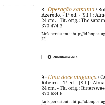
Operação satsuma
8 -
/ Bo
Azeredo. - 1ª ed. - [S.l.] : Alm
24 cm. - Tít. orig.: The sats
570-474-3
Link persistente: http://id.bnportu
ADICIONAR À LISTA
Uma doce vingança
9 -
/ C
Ribeiro. - 1ª ed. - [S.l.] : Alma
24 cm. - Tít. orig.: Bittersw
570-684-6
Link persistente: http://id.bnportu