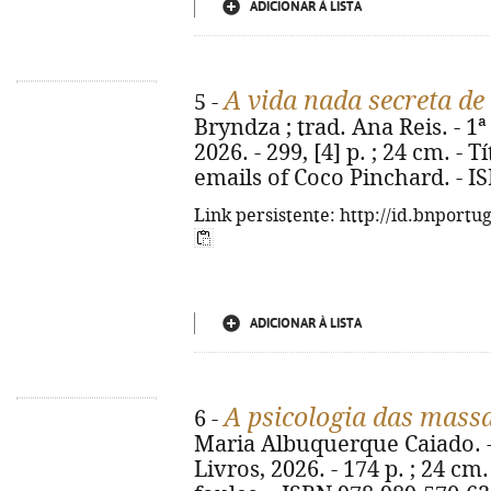
ADICIONAR À LISTA
A vida nada secreta de
5 -
Bryndza ; trad. Ana Reis. - 1ª 
2026. - 299, [4] p. ; 24 cm. - T
emails of Coco Pinchard. - I
Link persistente: http://id.bnportu
ADICIONAR À LISTA
A psicologia das mass
6 -
Maria Albuquerque Caiado. - 2
Livros, 2026. - 174 p. ; 24 cm.