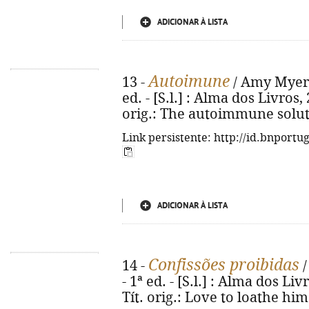
ADICIONAR À LISTA
Autoimune
13 -
/ Amy Myers 
ed. - [S.l.] : Alma dos Livros, 2
orig.: The autoimmune solut
Link persistente: http://id.bnportu
ADICIONAR À LISTA
Confissões proibidas
14 -
/
- 1ª ed. - [S.l.] : Alma dos Livr
Tít. orig.: Love to loathe hi