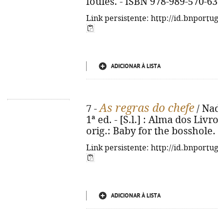
foules. - ISBN 978-989-570-63
Link persistente: http://id.bnportu
ADICIONAR À LISTA
As regras do chefe
7 -
/ Nad
1ª ed. - [S.l.] : Alma dos Livro
orig.: Baby for the bosshole.
Link persistente: http://id.bnportu
ADICIONAR À LISTA