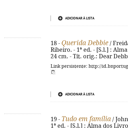
ADICIONAR À LISTA
Querida Debbie
18 -
/ Freid
Ribeiro. - 1ª ed. - [S.l.] : Alma
24 cm. - Tít. orig.: Dear Deb
Link persistente: http://id.bnportu
ADICIONAR À LISTA
Tudo em família
19 -
/ John
1ª ed. - [S.l.] : Alma dos Livro