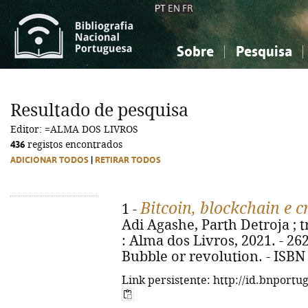
PT
EN
FR
Sobre
Pesquisa
Sobre a Bibliografia Nacional
Simples
Conhecimento, Informação...
Conhecimento, Informação...
Combinada
A
Resultado de pesquisa
Ciências sociais...
Ciências sociais...
Editor: =ALMA DOS LIVROS
Arte, desporto...
Arte, desporto...
436
registos encontrados
ADICIONAR TODOS
|
RETIRAR TODOS
Bitcoin, blockchain e 
1 -
Adi Agashe, Parth Detroja ; tra
: Alma dos Livros, 2021. - 262, [
Bubble or revolution. - ISBN
Link persistente: http://id.bnportu