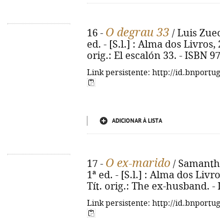
O degrau 33
16 -
/ Luis Zuec
ed. - [S.l.] : Alma dos Livros, 
orig.: El escalón 33. - ISBN 
Link persistente: http://id.bnportu
ADICIONAR À LISTA
O ex-marido
17 -
/ Samantha
1ª ed. - [S.l.] : Alma dos Livro
Tít. orig.: The ex-husband. -
Link persistente: http://id.bnportu