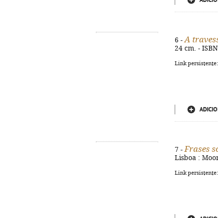
ADICIO
A traves
6 -
24 cm. - ISB
Link persistente
ADICIO
Frases s
7 -
Lisboa : Moonl
Link persistente