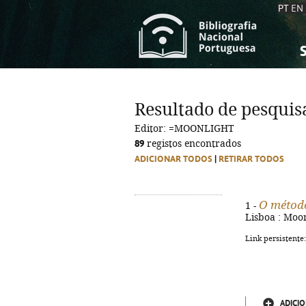
PT
EN
S
S
C
C
Resultado de pesquis
C
C
Editor: =MOONLIGHT
A
A
89
registos encontrados
ADICIONAR TODOS
|
RETIRAR TODOS
O método
1 -
Lisboa : Moon
Link persistente
ADICIO