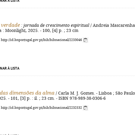
NAR À LISTA
 verdade
: jornada de crescimento espiritual
/ Andreia Mascarenha
 : Moonlight, 2025. - 100, [4] p. ; 23 cm
: http://id.bnportugal.gov.pt/bib/bibnacional/2233046
NAR À LISTA
das dimensões da alma
/ Carla M. J. Gomes. - Lisboa ; São Paulo
5. - 101, [3] p. : il. ; 23 cm. - ISBN 978-989-38-0306-6
: http://id.bnportugal.gov.pt/bib/bibnacional/2232532