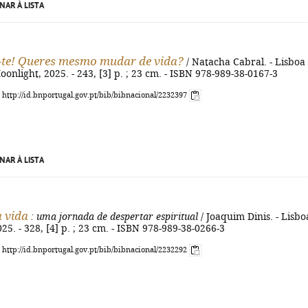
NAR À LISTA
-te! Queres mesmo mudar de vida?
/ Natacha Cabral. - Lisboa 
oonlight, 2025. - 243, [3] p. ; 23 cm. - ISBN 978-989-38-0167-3
: http://id.bnportugal.gov.pt/bib/bibnacional/2232397
NAR À LISTA
a vida
: uma jornada de despertar espiritual
/ Joaquim Dinis. - Lisbo
25. - 328, [4] p. ; 23 cm. - ISBN 978-989-38-0266-3
: http://id.bnportugal.gov.pt/bib/bibnacional/2232292