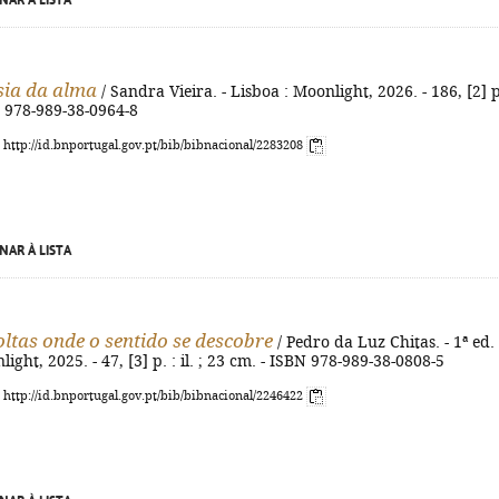
NAR À LISTA
sia da alma
/ Sandra Vieira. - Lisboa : Moonlight, 2026. - 186, [2] p
N 978-989-38-0964-8
: http://id.bnportugal.gov.pt/bib/bibnacional/2283208
NAR À LISTA
oltas onde o sentido se descobre
/ Pedro da Luz Chitas. - 1ª ed. 
ight, 2025. - 47, [3] p. : il. ; 23 cm. - ISBN 978-989-38-0808-5
: http://id.bnportugal.gov.pt/bib/bibnacional/2246422