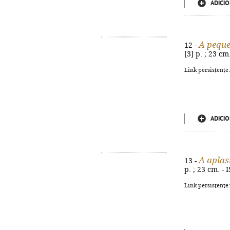
ADICIO
A pequ
12 -
[3] p. ; 23 c
Link persistente
ADICIO
A aplas
13 -
p. ; 23 cm. -
Link persistente