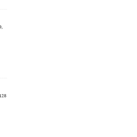
9,
 128