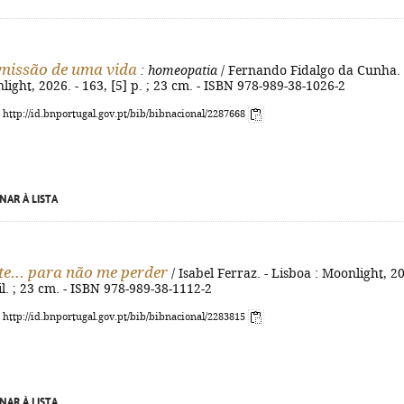
 missão de uma vida
: homeopatia
/ Fernando Fidalgo da Cunha. 
light, 2026. - 163, [5] p. ; 23 cm. - ISBN 978-989-38-1026-2
: http://id.bnportugal.gov.pt/bib/bibnacional/2287668
NAR À LISTA
te... para não me perder
/ Isabel Ferraz. - Lisboa : Moonlight, 2
: il. ; 23 cm. - ISBN 978-989-38-1112-2
: http://id.bnportugal.gov.pt/bib/bibnacional/2283815
NAR À LISTA