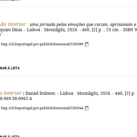
o interior
: uma jornada pelas emoções que curam, aprisionam e
quim Dinis. - Lisboa : Moonlight, 2026. - 400, [2] p. ; 23 cm. - ISBN 
3
: http://id.bnportugal.gov.pt/bib/bibnacional/2283399
NAR À LISTA
a interior
/ Daniel Dolmen. - Lisboa : Moonlight, 2026. - 440, [2] p. 
78-989-38-0962-4
: http://id.bnportugal.gov.pt/bib/bibnacional/2283344