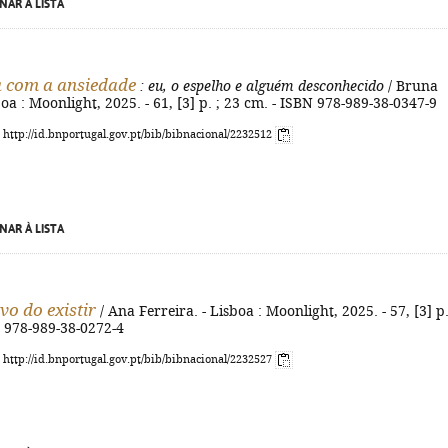
NAR À LISTA
 com a ansiedade
: eu, o espelho e alguém desconhecido
/ Bruna
boa : Moonlight, 2025. - 61, [3] p. ; 23 cm. - ISBN 978-989-38-0347-9
: http://id.bnportugal.gov.pt/bib/bibnacional/2232512
NAR À LISTA
vo do existir
/ Ana Ferreira. - Lisboa : Moonlight, 2025. - 57, [3] p.
N 978-989-38-0272-4
: http://id.bnportugal.gov.pt/bib/bibnacional/2232527