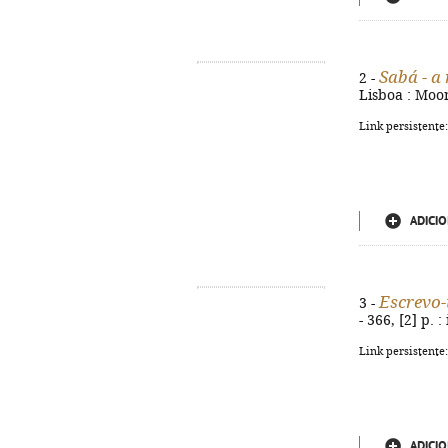
Sabá - a
2 -
Lisboa : Moon
Link persistente
ADICIO
Escrevo-
3 -
- 366, [2] p. 
Link persistente
ADICIO