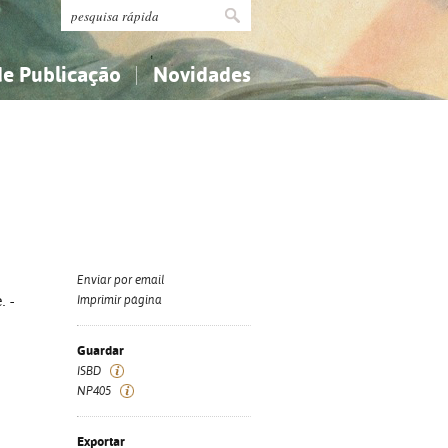
de Publicação
Novidades
s
Religião...
Religião...
Ciências aplicadas...
Ciências aplicadas...
História, geografia, biografias...
História, geografia, biografias...
Enviar por email
. -
Imprimir página
Guardar
ISBD
NP405
Exportar