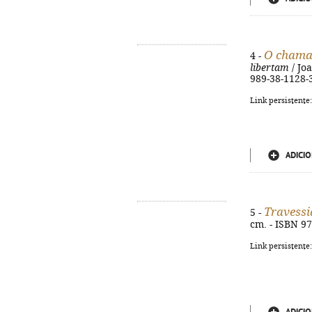
O chamad
4 -
libertam
/ Joa
989-38-1128-
Link persistente
ADICIO
Travessi
5 -
cm. - ISBN 9
Link persistente