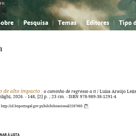
FR
Sobre
Pesquisa
Temas
Editores
Tipo 
obre a Bibliografia Nacional
imples
onhecimento, Informação...
onhecimento, Informação...
Combinada
A minha lista
Como utilizar
Filosofia, psicologia...
Filosofia, psicologia...
Perguntas frequente
a
iências sociais...
iências sociais...
Ciências exatas e naturais...
Ciências exatas e naturais...
rte, desporto...
rte, desporto...
Literatura, linguística...
Literatura, linguística...
 de alto impacto
: o caminho de regresso a ti
/ Luísa Araújo Leite
light, 2026. - 148, [2] p. ; 23 cm. - ISBN 978-989-38-1291-4
: http://id.bnportugal.gov.pt/bib/bibnacional/2287685
NAR À LISTA