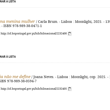
NAR À LISTA
ena menina mulher
/ Carla Brum. - Lisboa : Moonlight, 2025. - 13
m. - ISBN 978-989-38-0471-1
: http://id.bnportugal.gov.pt/bib/bibnacional/2232400
NAR À LISTA
ia não me define
/ Joana Neves. - Lisboa : Moonlight, cop. 2025. -
 ISBN 978-989-38-0594-7
: http://id.bnportugal.gov.pt/bib/bibnacional/2232405