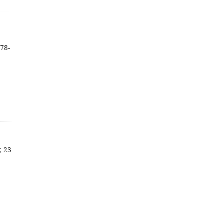
978-
; 23