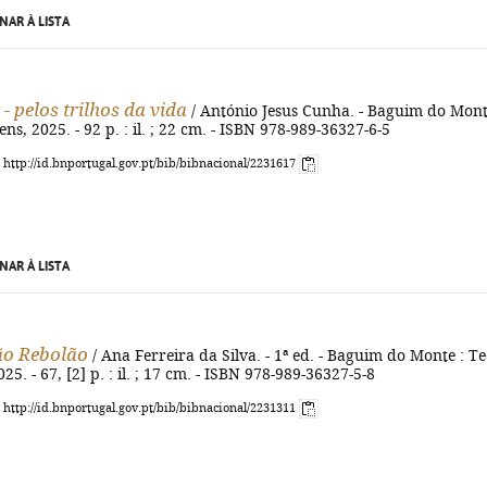
NAR À LISTA
- pelos trilhos da vida
/ António Jesus Cunha. - Baguim do Mont
ns, 2025. - 92 p. : il. ; 22 cm. - ISBN 978-989-36327-6-5
: http://id.bnportugal.gov.pt/bib/bibnacional/2231617
NAR À LISTA
ão Rebolão
/ Ana Ferreira da Silva. - 1ª ed. - Baguim do Monte : Te
5. - 67, [2] p. : il. ; 17 cm. - ISBN 978-989-36327-5-8
: http://id.bnportugal.gov.pt/bib/bibnacional/2231311