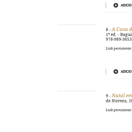
ADICIO
A Casa d
8 -
1ª ed. - Bagui
978-989-3653
Link persistente
ADICIO
Natal em
9 -
de Nuvens, 202
Link persistente