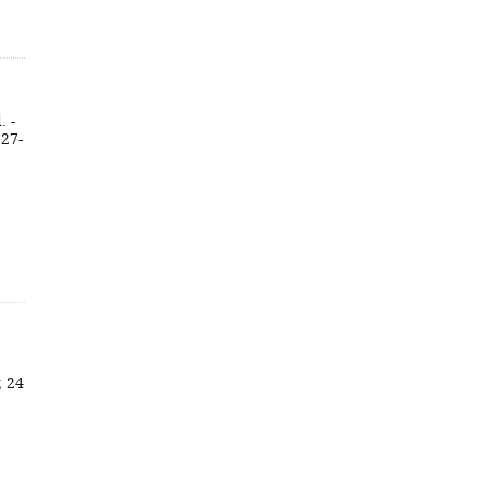
. -
327-
; 24