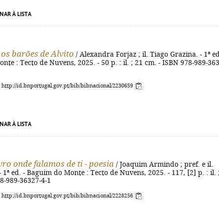
NAR À LISTA
 os barões de Alvito
/ Alexandra Forjaz ; il. Tiago Grazina. - 1ª ed
te : Tecto de Nuvens, 2025. - 50 p. : il. ; 21 cm. - ISBN 978-989-36
: http://id.bnportugal.gov.pt/bib/bibnacional/2230659
NAR À LISTA
vro onde falamos de ti - poesia
/ Joaquim Armindo ; pref. e il.
- 1ª ed. - Baguim do Monte : Tecto de Nuvens, 2025. - 117, [2] p. : il. 
78-989-36327-4-1
: http://id.bnportugal.gov.pt/bib/bibnacional/2228256