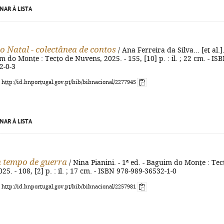
NAR À LISTA
o Natal - colectânea de contos
/ Ana Ferreira da Silva... [et al.].
m do Monte : Tecto de Nuvens, 2025. - 155, [10] p. : il. ; 22 cm. - IS
2-0-3
: http://id.bnportugal.gov.pt/bib/bibnacional/2277945
NAR À LISTA
 tempo de guerra
/ Nina Pianini. - 1ª ed. - Baguim do Monte : Tec
5. - 108, [2] p. : il. ; 17 cm. - ISBN 978-989-36532-1-0
: http://id.bnportugal.gov.pt/bib/bibnacional/2257981