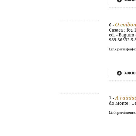
ADICIO
O embond
6 -
Casaca ; fot.
ed. - Baguim d
989-36532-5-
Link persistente
ADICIO
A rainha
7 -
do Monte : Te
Link persistente