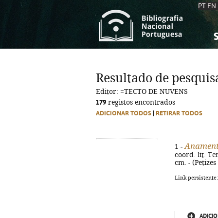
PT
EN
S
S
C
C
Resultado de pesquis
C
C
Editor: =TECTO DE NUVENS
A
A
179
registos encontrados
ADICIONAR TODOS
|
RETIRAR TODOS
Anament
1 -
coord. lit. T
cm. - (Petizes 
Link persistente
ADICIO