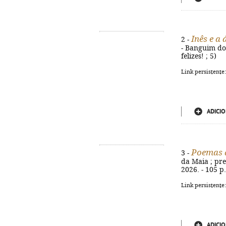
Inês e a
2 -
- Banguim do M
felizes! ; 5)
Link persistente
ADICIO
Poemas 
3 -
da Maia ; pre
2026. - 105 p.
Link persistente
ADICIO