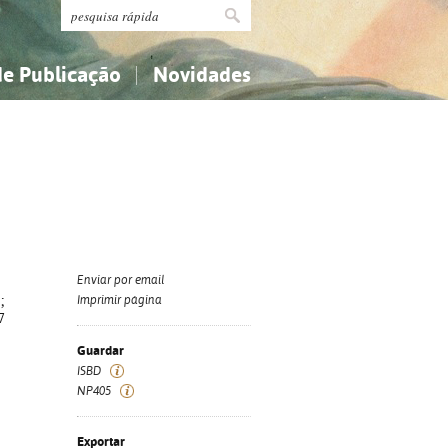
de Publicação
Novidades
s
Religião...
Religião...
Ciências aplicadas...
Ciências aplicadas...
História, geografia, biografias...
História, geografia, biografias...
Enviar por email
;
Imprimir página
7
Guardar
ISBD
NP405
Exportar