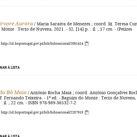
 árvore Aurora
/ Maria Saraiva de Menezes ; coord. lit. Teresa Cu
onte : Tecto de Nuvens, 2021. - 32, [14] p. : il. ; 17 cm. - (Petizes
: http://id.bnportugal.gov.pt/bib/bibnacional/2081414
NAR À LISTA
do Bô Maia
/ António Rocha Maia ; coord. António Gonçalves Roc
f. Fernando Teixeira. - 1ª ed. - Baguim do Monte : Tecto de Nuvens,
 : il. ; 22 cm. - ISBN 978-989-36532-7-2
: http://id.bnportugal.gov.pt/bib/bibnacional/2287919
NAR À LISTA