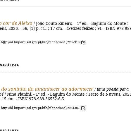
 cor de Aleixo
/ João Couto Ribeiro. - 1ª ed. - Baguim do Monte :
s, 2026. - 56, [1] p. : il. ; 17 cm. - (Petizes felizes ; 9). - ISBN 978-98
: http://id.bnportugal.gov.pt/bib/bibnacional/2287918
NAR À LISTA
 do soninho do amanhecer ao adormecer
: uma poesia para
bé
/ Nina Pianini. - 1ª ed. - Baguim do Monte : Tecto de Nuvens, 2026
l. ; 15 cm. - ISBN 978-989-36532-6-5
: http://id.bnportugal.gov.pt/bib/bibnacional/2281382