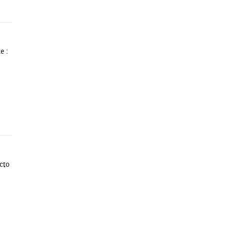
e :
cto