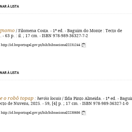
NAR À LISTA
 gnomo
/ Filomena Costa. - 1ª ed. - Baguim do Monte : Tecto de
 - 63 p. : il. ; 17 cm. - ISBN 978-989-36327-7-2
: http://id.bnportugal.gov.pt/bib/bibnacional/2231244
NAR À LISTA
e o robô topap
: heróis locais
/ Ilda Pinto Almeida. - 1ª ed. - Bagu
cto de Nuvens, 2025. - 59, [4] p. ; 17 cm. - ISBN 978-989-36327-1-0
: http://id.bnportugal.gov.pt/bib/bibnacional/2230686