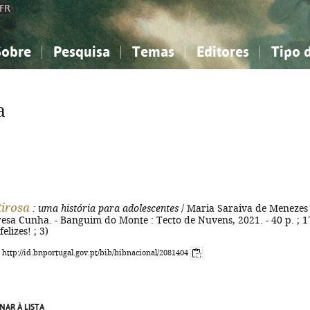
FR
Sobre
Pesquisa
Temas
Editores
Tipo 
obre a Bibliografia Nacional
imples
onhecimento, Informação...
onhecimento, Informação...
Combinada
A minha lista
Como utilizar
Filosofia, psicologia...
Filosofia, psicologia...
Perguntas frequente
a
iências sociais...
iências sociais...
Ciências exatas e naturais...
Ciências exatas e naturais...
rte, desporto...
rte, desporto...
Literatura, linguística...
Literatura, linguística...
irosa
: uma história para adolescentes
/ Maria Saraiva de Menezes 
eresa Cunha. - Banguim do Monte : Tecto de Nuvens, 2021. - 40 p. ; 1
felizes! ; 3)
: http://id.bnportugal.gov.pt/bib/bibnacional/2081404
NAR À LISTA