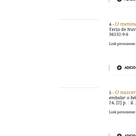
O menino
4 -
Tecto de Nuven
36532-9-6
Link persistente
ADICIO
O nascer
5 -
embalar o bé
24, [2] p. : i
Link persistente