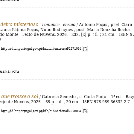
NAR À LISTA
eiro misterioso
: romance - ensaio
/ António Poças ; pref. Clara
 Laura Fátima Poças, Nuno Rodrigues ; posf. Maria Donzília Rocha. -
o Monte : Tecto de Nuvens, 2026. - 232, [2] p. : il. ; 21 cm. - ISBN 9
8
: http://id.bnportugal.gov.pt/bib/bibnacional/2271054
NAR À LISTA
 que trouxe o sol
/ Gabriela Semedo ; il. Carla Pinto. - 1ª ed. - Ba
cto de Nuvens, 2025. - 65 p. : il. ; 20 cm. - ISBN 978-989-36532-2-7
: http://id.bnportugal.gov.pt/bib/bibnacional/2278084