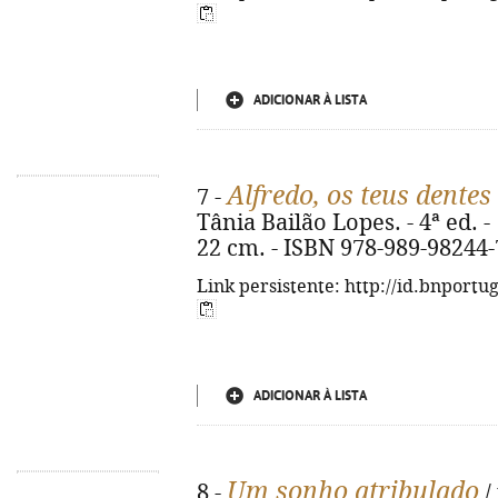
ADICIONAR À LISTA
Alfredo, os teus dente
7 -
Tânia Bailão Lopes. - 4ª ed. - [S.
22 cm. - ISBN 978-989-98244-
Link persistente: http://id.bnportu
ADICIONAR À LISTA
Um sonho atribulado
8 -
/