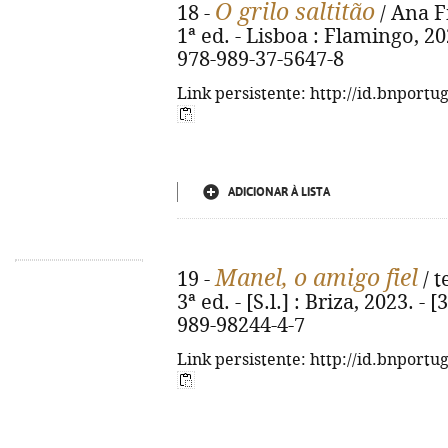
O grilo saltitão
18 -
/ Ana Fi
1ª ed. - Lisboa : Flamingo, 2023
978-989-37-5647-8
Link persistente: http://id.bnportu
ADICIONAR À LISTA
Manel, o amigo fiel
19 -
/ t
3ª ed. - [S.l.] : Briza, 2023. - [
989-98244-4-7
Link persistente: http://id.bnportu