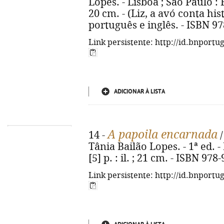
Lopes. - Lisboa ; São Paulo : Fl
20 cm. - (Liz, a avó conta his
português e inglês. - ISBN 9
Link persistente: http://id.bnportu
ADICIONAR À LISTA
A papoila encarnada
14 -
/
Tânia Bailão Lopes. - 1ª ed. -
[5] p. : il. ; 21 cm. - ISBN 97
Link persistente: http://id.bnportu