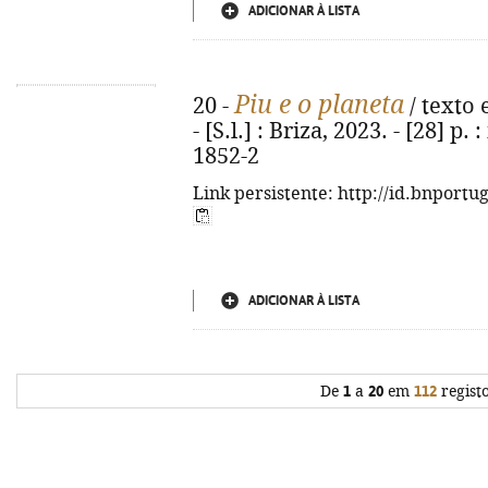
ADICIONAR À LISTA
Piu e o planeta
20 -
/ texto 
- [S.l.] : Briza, 2023. - [28] p.
1852-2
Link persistente: http://id.bnportu
ADICIONAR À LISTA
De
1
a
20
em
112
regist