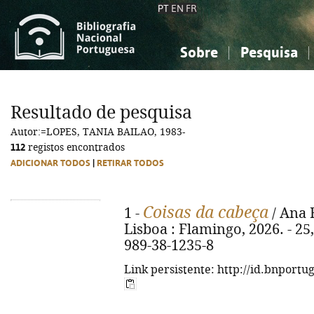
PT
EN
FR
Sobre
Pesquisa
Sobre a Bibliografia Nacional
Simples
Conhecimento, Informação...
Conhecimento, Informação...
Combinada
A
Resultado de pesquisa
Ciências sociais...
Ciências sociais...
Autor:=LOPES, TANIA BAILAO, 1983-
Arte, desporto...
Arte, desporto...
112
registos encontrados
ADICIONAR TODOS
|
RETIRAR TODOS
Coisas da cabeça
1 -
/ Ana F
Lisboa : Flamingo, 2026. - 25, [
989-38-1235-8
Link persistente: http://id.bnportu