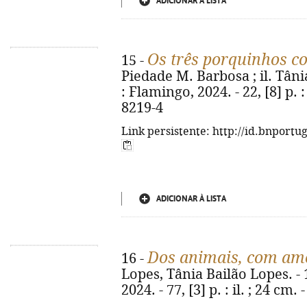
ADICIONAR À LISTA
Os três porquinhos c
15 -
Piedade M. Barbosa ; il. Tânia
: Flamingo, 2024. - 22, [8] p. :
8219-4
Link persistente: http://id.bnportu
ADICIONAR À LISTA
Dos animais, com am
16 -
Lopes, Tânia Bailão Lopes. - 
2024. - 77, [3] p. : il. ; 24 cm