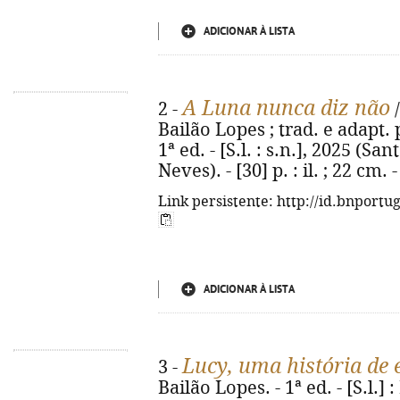
ADICIONAR À LISTA
A Luna nunca diz não
2 -
/
Bailão Lopes ; trad. e adapt.
1ª ed. - [S.l. : s.n.], 2025 (S
Neves). - [30] p. : il. ; 22 cm
Link persistente: http://id.bnportu
ADICIONAR À LISTA
Lucy, uma história de
3 -
Bailão Lopes. - 1ª ed. - [S.l.] : 