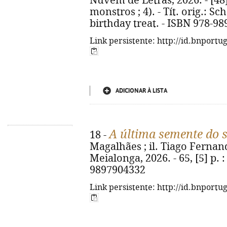
Nuvem de Letras, 2026. - [48] p
monstros ; 4). - Tít. orig.: S
birthday treat. - ISBN 978-98
Link persistente: http://id.bnportu
ADICIONAR À LISTA
A última semente do 
18 -
Magalhães ; il. Tiago Fernand
Meialonga, 2026. - 65, [5] p. : 
9897904332
Link persistente: http://id.bnportu