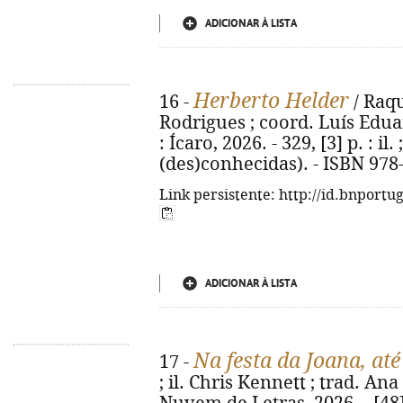
ADICIONAR À LISTA
Herberto Helder
16 -
/ Raqu
Rodrigues ; coord. Luís Eduar
: Ícaro, 2026. - 329, [3] p. : il.
(des)conhecidas). - ISBN 978
Link persistente: http://id.bnportu
ADICIONAR À LISTA
Na festa da Joana, at
17 -
; il. Chris Kennett ; trad. Ana