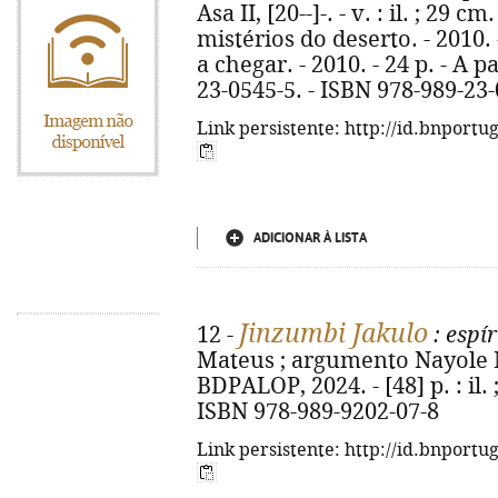
Asa II, [20--]-. - v. : il. ; 29 cm
mistérios do deserto. - 2010. 
a chegar. - 2010. - 24 p. - A p
23-0545-5. - ISBN 978-989-23
Link persistente: http://id.bnportu
ADICIONAR À LISTA
Jinzumbi Jakulo
12 -
: espír
Mateus ; argumento Nayole Mat
BDPALOP, 2024. - [48] p. : il.
ISBN 978-989-9202-07-8
Link persistente: http://id.bnportu