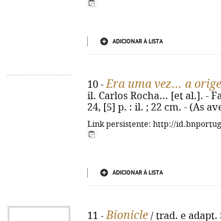
ADICIONAR À LISTA
Era uma vez... a orig
10 -
il. Carlos Rocha... [et al.]. -
24, [5] p. : il. ; 22 cm. - (As
Link persistente: http://id.bnportu
ADICIONAR À LISTA
Bionicle
11 -
/ trad. e adapt. 