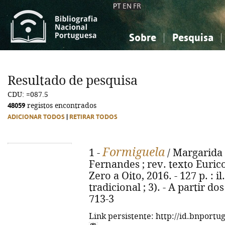
PT
EN
FR
Sobre
Pesquisa
Sobre a Bibliografia Nacional
Simples
Conhecimento, Informação...
Conhecimento, Informação...
Combinada
A
Resultado de pesquisa
Ciências sociais...
Ciências sociais...
CDU: =087.5
Arte, desporto...
Arte, desporto...
48059
registos encontrados
ADICIONAR TODOS
|
RETIRAR TODOS
Formiguela
1 -
/ Margarida F
Fernandes ; rev. texto Eurico
Zero a Oito, 2016. - 127 p. : i
tradicional ; 3). - A partir d
713-3
Link persistente: http://id.bnportu