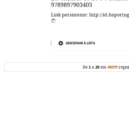
9789897903403
Link persistente: http://id.bnportu
ADICIONAR À LISTA
De
1
a
20
em
48059
regis