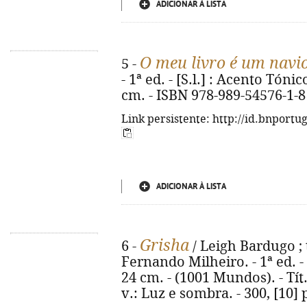
ADICIONAR À LISTA
O meu livro é um navi
5 -
- 1ª ed. - [S.l.] : Acento Tónico
cm. - ISBN 978-989-54576-1-8
Link persistente: http://id.bnportu
ADICIONAR À LISTA
Grisha
6 -
/ Leigh Bardugo ; 
Fernando Milheiro. - 1ª ed. - Al
24 cm. - (1001 Mundos). - Tít
v.: Luz e sombra. - 300, [10]