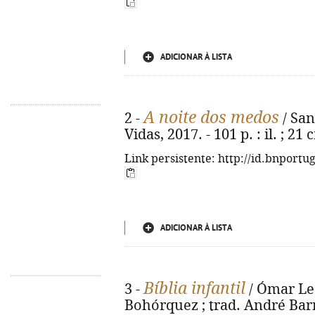
ADICIONAR À LISTA
A noite dos medos
2 -
/ Sant
Vidas, 2017. - 101 p. : il. ; 21
Link persistente: http://id.bnportu
ADICIONAR À LISTA
Bíblia infantil
3 -
/ Ómar Leó
Bohórquez ; trad. André Barre