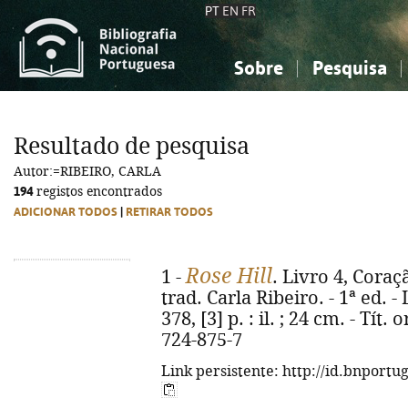
PT
EN
FR
Sobre
Pesquisa
Sobre a Bibliografia Nacional
Simples
Conhecimento, Informação...
Conhecimento, Informação...
Combinada
A
Resultado de pesquisa
Ciências sociais...
Ciências sociais...
Autor:=RIBEIRO, CARLA
Arte, desporto...
Arte, desporto...
194
registos encontrados
ADICIONAR TODOS
|
RETIRAR TODOS
Rose Hill
1 -
. Livro 4, Coraç
trad. Carla Ribeiro. - 1ª ed. -
378, [3] p. : il. ; 24 cm. - Tít
724-875-7
Link persistente: http://id.bnportu