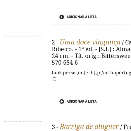
ADICIONAR À LISTA
Uma doce vingança
2 -
/ C
Ribeiro. - 1ª ed. - [S.l.] : Alma
24 cm. - Tít. orig.: Bittersw
570-684-6
Link persistente: http://id.bnportu
ADICIONAR À LISTA
Barriga de aluguer
3 -
/ Fr