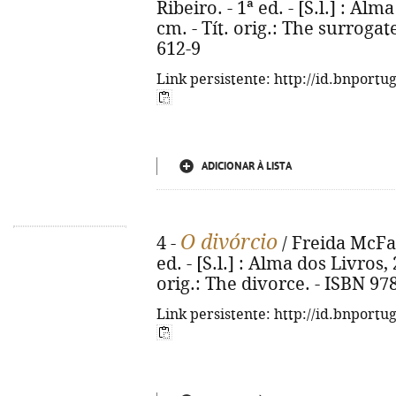
Ribeiro. - 1ª ed. - [S.l.] : Alm
cm. - Tít. orig.: The surroga
612-9
Link persistente: http://id.bnportu
ADICIONAR À LISTA
O divórcio
4 -
/ Freida McFad
ed. - [S.l.] : Alma dos Livros, 
orig.: The divorce. - ISBN 97
Link persistente: http://id.bnportu