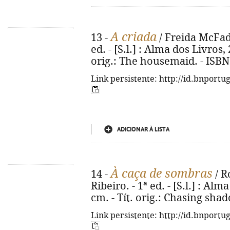
A criada
13 -
/ Freida McFadd
ed. - [S.l.] : Alma dos Livros, 
orig.: The housemaid. - ISBN
Link persistente: http://id.bnportu
ADICIONAR À LISTA
À caça de sombras
14 -
/ R
Ribeiro. - 1ª ed. - [S.l.] : Alm
cm. - Tít. orig.: Chasing sha
Link persistente: http://id.bnportu