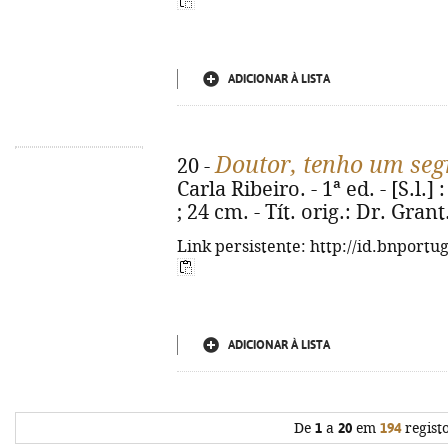
ADICIONAR À LISTA
Doutor, tenho um seg
20 -
Carla Ribeiro. - 1ª ed. - [S.l.]
; 24 cm. - Tít. orig.: Dr. Gra
Link persistente: http://id.bnportu
ADICIONAR À LISTA
De
1
a
20
em
194
regist