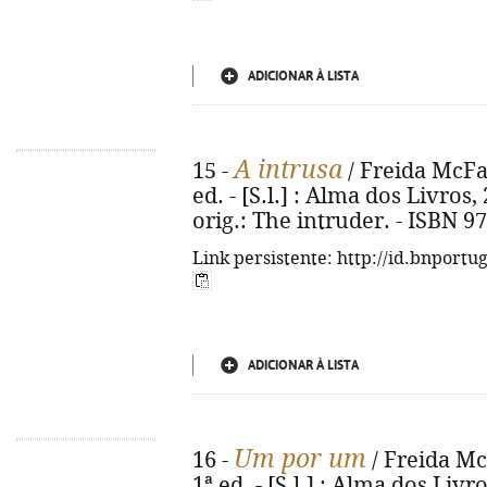
ADICIONAR À LISTA
A intrusa
15 -
/ Freida McFad
ed. - [S.l.] : Alma dos Livros, 2
orig.: The intruder. - ISBN 9
Link persistente: http://id.bnportu
ADICIONAR À LISTA
Um por um
16 -
/ Freida McF
1ª ed. - [S.l.] : Alma dos Livro