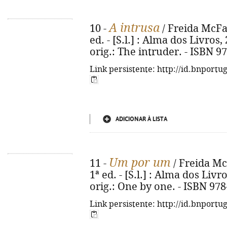
A intrusa
10 -
/ Freida McFad
ed. - [S.l.] : Alma dos Livros, 2
orig.: The intruder. - ISBN 9
Link persistente: http://id.bnportu
ADICIONAR À LISTA
Um por um
11 -
/ Freida McF
1ª ed. - [S.l.] : Alma dos Livro
orig.: One by one. - ISBN 97
Link persistente: http://id.bnportu