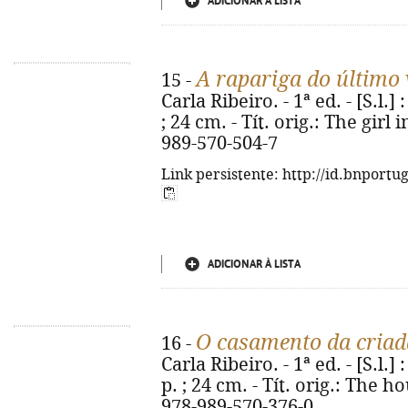
ADICIONAR À LISTA
A rapariga do último
15 -
Carla Ribeiro. - 1ª ed. - [S.l.]
; 24 cm. - Tít. orig.: The girl 
989-570-504-7
Link persistente: http://id.bnportu
ADICIONAR À LISTA
O casamento da criad
16 -
Carla Ribeiro. - 1ª ed. - [S.l.]
p. ; 24 cm. - Tít. orig.: The
978-989-570-376-0