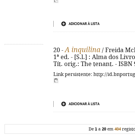
ADICIONAR À LISTA
A inquilina
20 -
/ Freida McF
1ª ed. - [S.l.] : Alma dos Livro
Tít. orig.: The tenant. - ISB
Link persistente: http://id.bnportu
ADICIONAR À LISTA
De
1
a
20
em
404
regist