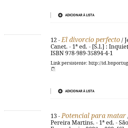
ADICIONAR À LISTA
El divorcio perfecto
12 -
/ 
Canet. - 1ª ed. - [S.l.] : Inquie
ISBN 978-989-35894-4-1
Link persistente: http://id.bnportu
ADICIONAR À LISTA
Potencial para matar
13 -
Pereira Martins. - 1ª ed. - Sã