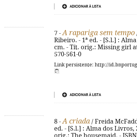
ADICIONAR À LISTA
A rapariga sem tempo
7 -
Ribeiro. - 1ª ed. - [S.l.] : Alm
cm. - Tít. orig.: Missing girl 
570-561-0
Link persistente: http://id.bnportu
ADICIONAR À LISTA
A criada
8 -
/ Freida McFadde
ed. - [S.l.] : Alma dos Livros, 
orig.: The housemaid. - ISBN