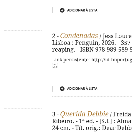
ADICIONAR À LISTA
Condenadas
2 -
/ Jess Lourey
Lisboa : Penguin, 2026. - 357 p
reaping. - ISBN 978-989-589-
Link persistente: http://id.bnportu
ADICIONAR À LISTA
Querida Debbie
3 -
/ Freida
Ribeiro. - 1ª ed. - [S.l.] : Alma
24 cm. - Tít. orig.: Dear Deb