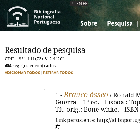
PT
EN
FR
Sobre
Pesquisa
Sobre a Bibliografia Nacional
Simples
Conhecimento, Informação...
Conhecimento, Informação...
Combinada
A
Resultado de pesquisa
Ciências sociais...
Ciências sociais...
CDU: =821.111(73)-312.4"20"
Arte, desporto...
Arte, desporto...
404
registos encontrados
ADICIONAR TODOS
|
RETIRAR TODOS
Branco ósseo
1 -
/ Ronald M
Guerra. - 1ª ed. - Lisboa : Top
Tít. orig.: Bone white. - ISB
Link persistente: http://id.bnportu