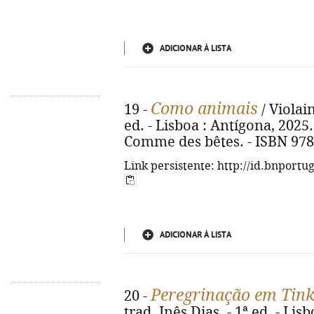
ADICIONAR À LISTA
Como animais
19 -
/ Violain
ed. - Lisboa : Antígona, 2025. -
Comme des bêtes. - ISBN 978
Link persistente: http://id.bnportu
ADICIONAR À LISTA
Peregrinação em Tink
20 -
trad. Inês Dias. - 1ª ed. - Lis