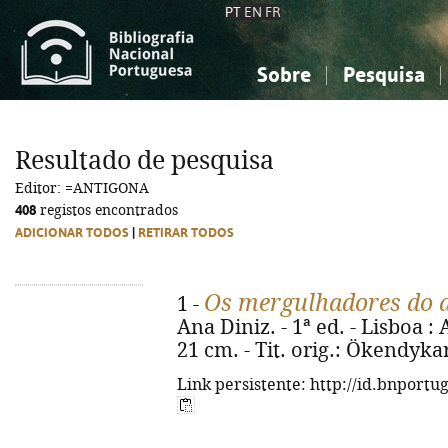
PT
EN
FR
Sobre
Pesquisa
Sobre a Bibliografia Nacional
Simples
Conhecimento, Informação...
Conhecimento, Informação...
Combinada
A
Resultado de pesquisa
Ciências sociais...
Ciências sociais...
Editor: =ANTIGONA
Arte, desporto...
Arte, desporto...
408
registos encontrados
ADICIONAR TODOS
|
RETIRAR TODOS
Os mergulhadores do d
1 -
Ana Diniz. - 1ª ed. - Lisboa : A
21 cm. - Tit. orig.: Ökendyka
Link persistente: http://id.bnportu