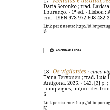
Meninas e instituiçõe
17 -
Dária Serenko ; trad. Lariss
Lourenço. - 1ª ed. - Lisboa : A
cm. - ISBN 978-972-608-482-2
Link persistente: http://id.bnportu
ADICIONAR À LISTA
Os vigilantes
18 -
: cinco vi
Taina Tervonen ; trad. Luís Le
Antígona, 2025. - 142, [2] p. ; 
- cinq vigies, autour des fro
6
Link persistente: http://id.bnportu