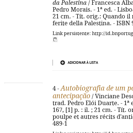
da Palestina
/ Francesca Alba
Pedro Morais. - 1ª ed. - Lisboa
21 cm. - Tít. orig.: Quando i
ferite della Palestina. - ISBN
Link persistente: http://id.bnportu
ADICIONAR À LISTA
Autobiografia de um po
4 -
antecipação
/ Vinciane Deso
trad. Pedro Elói Duarte. - 1ª 
167, [1] p. : il. ; 21 cm. - Tít
poulpe et autres récits d'ant
489-1