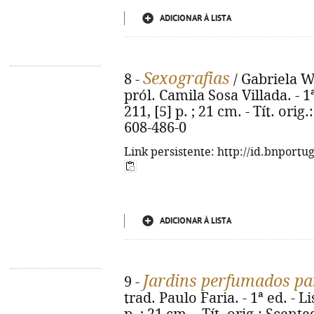
ADICIONAR À LISTA
Sexografias
8 -
/ Gabriela W
pról. Camila Sosa Villada. - 1
211, [5] p. ; 21 cm. - Tít. ori
608-486-0
Link persistente: http://id.bnportu
ADICIONAR À LISTA
Jardins perfumados pa
9 -
trad. Paulo Faria. - 1ª ed. - L