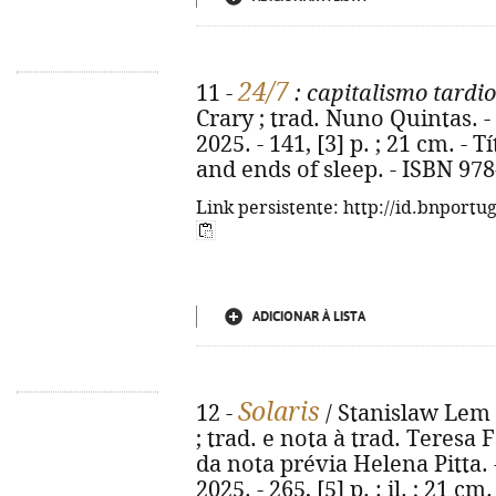
24/7
11 -
: capitalismo tardio
Crary ; trad. Nuno Quintas. - 
2025. - 141, [3] p. ; 21 cm. - T
and ends of sleep. - ISBN 97
Link persistente: http://id.bnportu
ADICIONAR À LISTA
Solaris
12 -
/ Stanislaw Lem 
; trad. e nota à trad. Teresa
da nota prévia Helena Pitta. -
2025. - 265, [5] p. : il. ; 21 