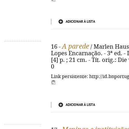
ADICIONAR À LISTA
A parede
16 -
/ Marlen Haush
Lopes Encarnação. - 3ª ed. - 
[4] p. ; 21 cm. - Tít. orig.: 
0
Link persistente: http://id.bnportu
ADICIONAR À LISTA