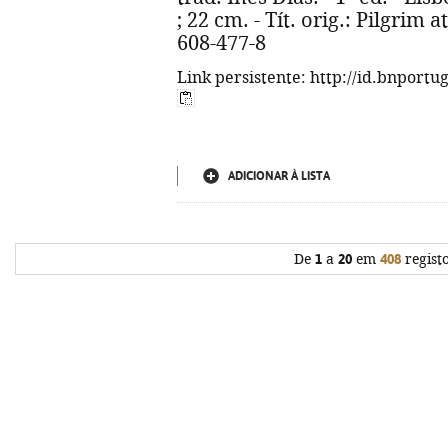
; 22 cm. - Tít. orig.: Pilgrim 
608-477-8
Link persistente: http://id.bnportu
ADICIONAR À LISTA
De
1
a
20
em
408
regist