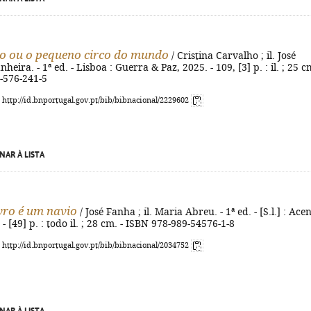
o ou o pequeno circo do mundo
/ Cristina Carvalho ; il. José
eira. - 1ª ed. - Lisboa : Guerra & Paz, 2025. - 109, [3] p. : il. ; 25 cm
-576-241-5
: http://id.bnportugal.gov.pt/bib/bibnacional/2229602
NAR À LISTA
vro é um navio
/ José Fanha ; il. Maria Abreu. - 1ª ed. - [S.l.] : Ace
- [49] p. : todo il. ; 28 cm. - ISBN 978-989-54576-1-8
: http://id.bnportugal.gov.pt/bib/bibnacional/2034752