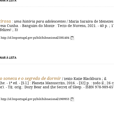
NAR À LISTA
irosa
: uma história para adolescentes
/ Maria Saraiva de Menezes 
eresa Cunha. - Banguim do Monte : Tecto de Nuvens, 2021. - 40 p. ; 1
felizes! ; 3)
: http://id.bnportugal.gov.pt/bib/bibnacional/2081404
NAR À LISTA
o soneca e o segredo de dormir
/ texto Katie Blackburn ; il.
. - 1ª ed. - [S.l.] : Planeta Manuscrito, 2016. - [32] p. : todo il ; 26 c
r). - Tít. orig.: Dozy Bear and the Secret of Sleep. - ISBN 978-989-65
: http://id.bnportugal.gov.pt/bib/bibnacional/1969953