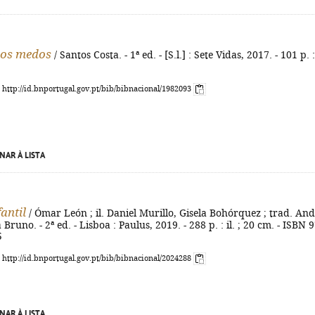
dos medos
/ Santos Costa. - 1ª ed. - [S.l.] : Sete Vidas, 2017. - 101 p. : 
: http://id.bnportugal.gov.pt/bib/bibnacional/1982093
NAR À LISTA
fantil
/ Ómar León ; il. Daniel Murillo, Gisela Bohórquez ; trad. An
 Bruno. - 2ª ed. - Lisboa : Paulus, 2019. - 288 p. : il. ; 20 cm. - ISBN 
5
: http://id.bnportugal.gov.pt/bib/bibnacional/2024288
NAR À LISTA