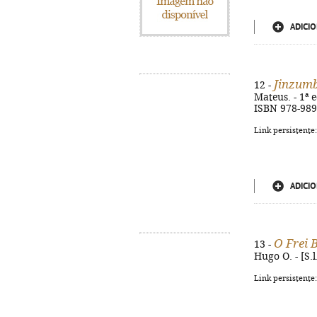
ADICIO
Jinzumb
12 -
Mateus. - 1ª e
ISBN 978-989
Link persistente
ADICIO
O Frei 
13 -
Hugo O. - [S.l
Link persistente