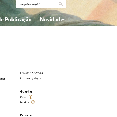
de Publicação
Novidades
s
Religião...
Religião...
Ciências aplicadas...
Ciências aplicadas...
História, geografia, biografias...
História, geografia, biografias...
Enviar por email
ico
Imprimir página
Guardar
ISBD
NP405
Exportar