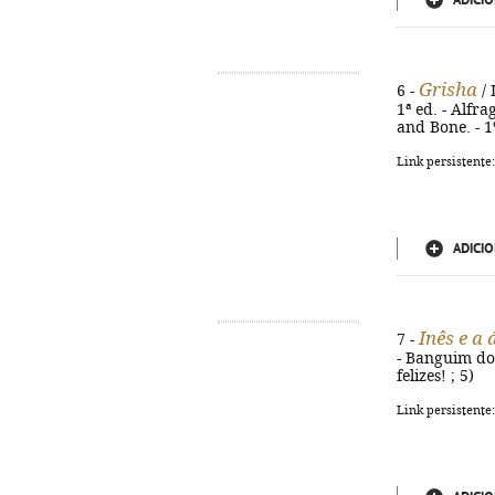
ADICIO
Grisha
6 -
/ 
1ª ed. - Alfra
and Bone. - 1
Link persistente
ADICIO
Inês e a
7 -
- Banguim do M
felizes! ; 5)
Link persistente