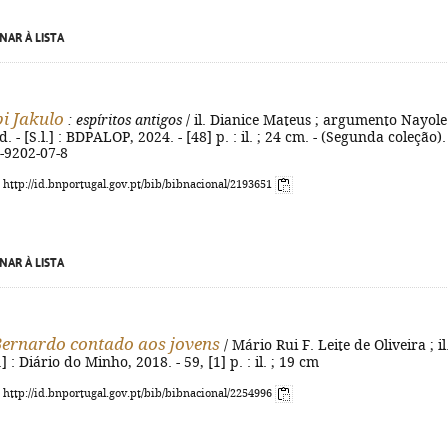
NAR À LISTA
i Jakulo
: espíritos antigos
/ il. Dianice Mateus ; argumento Nayole
d. - [S.l.] : BDPALOP, 2024. - [48] p. : il. ; 24 cm. - (Segunda coleção). 
-9202-07-8
: http://id.bnportugal.gov.pt/bib/bibnacional/2193651
NAR À LISTA
Bernardo contado aos jovens
/ Mário Rui F. Leite de Oliveira ; il
.] : Diário do Minho, 2018. - 59, [1] p. : il. ; 19 cm
: http://id.bnportugal.gov.pt/bib/bibnacional/2254996