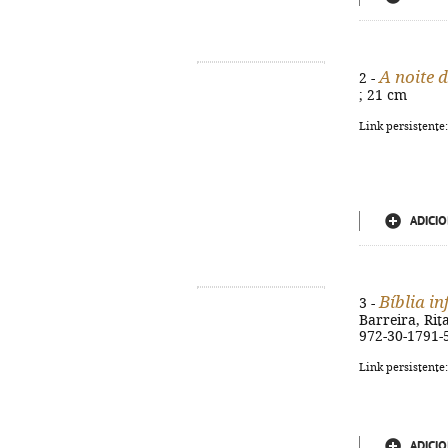
A noite 
2 -
; 21 cm
Link persistente
ADICIO
Bíblia in
3 -
Barreira, Rita
972-30-1791-
Link persistente
ADICIO