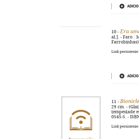
ADICIO
Era uma
10 -
al.]. - Faro :
Farrobinhas)
Link persistente
ADICIO
Bionicl
11 -
29 cm. - (Glat
tempestade es
0545-5. - ISB
Link persistente