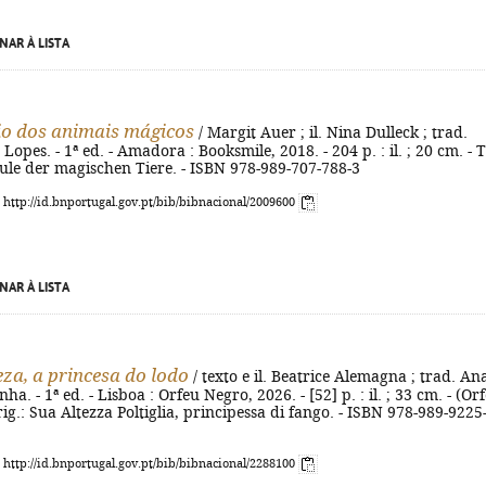
NAR À LISTA
io dos animais mágicos
/ Margit Auer ; il. Nina Dulleck ; trad.
opes. - 1ª ed. - Amadora : Booksmile, 2018. - 204 p. : il. ; 20 cm. - T
hule der magischen Tiere. - ISBN 978-989-707-788-3
: http://id.bnportugal.gov.pt/bib/bibnacional/2009600
NAR À LISTA
eza, a princesa do lodo
/ texto e il. Beatrice Alemagna ; trad. An
ha. - 1ª ed. - Lisboa : Orfeu Negro, 2026. - [52] p. : il. ; 33 cm. - (Or
orig.: Sua Altezza Poltiglia, principessa di fango. - ISBN 978-989-9225
: http://id.bnportugal.gov.pt/bib/bibnacional/2288100