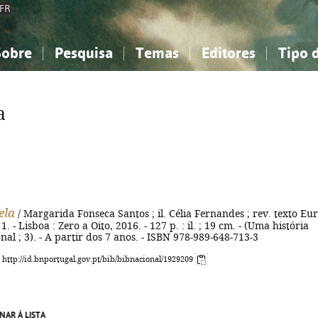
FR
Sobre
Pesquisa
Temas
Editores
Tipo 
obre a Bibliografia Nacional
imples
onhecimento, Informação...
onhecimento, Informação...
Combinada
A minha lista
Como utilizar
Filosofia, psicologia...
Filosofia, psicologia...
Perguntas frequente
a
iências sociais...
iências sociais...
Ciências exatas e naturais...
Ciências exatas e naturais...
rte, desporto...
rte, desporto...
Literatura, linguística...
Literatura, linguística...
ela
/ Margarida Fonseca Santos ; il. Célia Fernandes ; rev. texto Eur
. - Lisboa : Zero a Oito, 2016. - 127 p. : il. ; 19 cm. - (Uma história
nal ; 3). - A partir dos 7 anos. - ISBN 978-989-648-713-3
: http://id.bnportugal.gov.pt/bib/bibnacional/1929209
NAR À LISTA