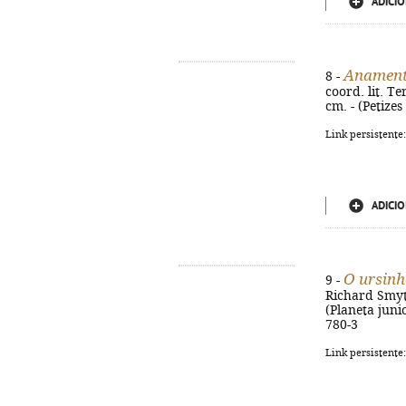
ADICIO
Anament
8 -
coord. lit. T
cm. - (Petizes 
Link persistente
ADICIO
O ursinh
9 -
Richard Smythe
(Planeta junio
780-3
Link persistente