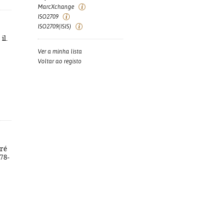
MarcXchange
ISO2709
ISO2709(ISIS)
il.
Ver a minha lista
Voltar ao registo
dré
978-