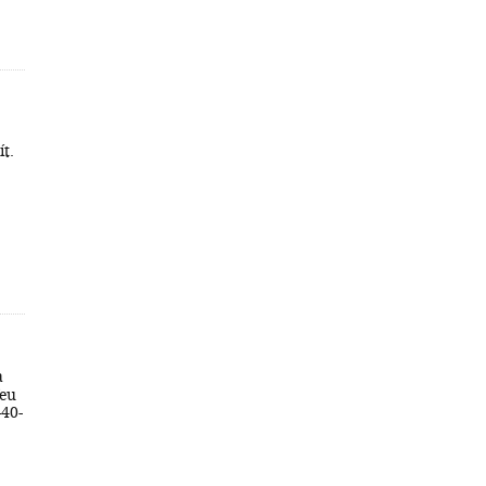
ít.
a
feu
-40-