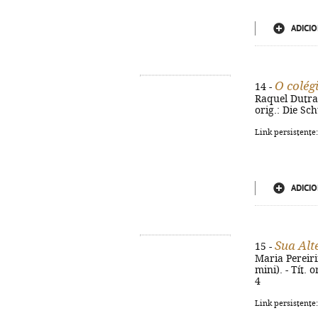
ADICIO
O colég
14 -
Raquel Dutra L
orig.: Die Sc
Link persistente
ADICIO
Sua Alt
15 -
Maria Pereirin
mini). - Tít. 
4
Link persistente