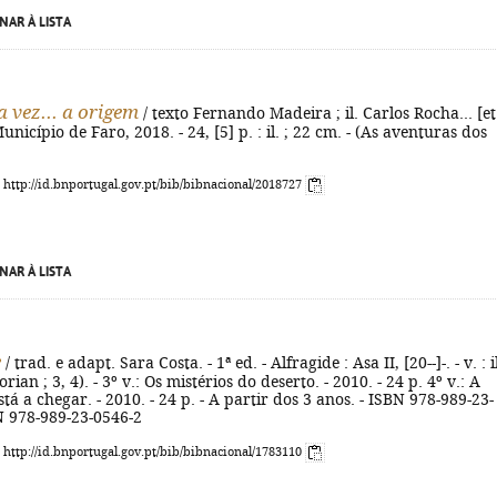
NAR À LISTA
 vez... a origem
/ texto Fernando Madeira ; il. Carlos Rocha... [et
 Município de Faro, 2018. - 24, [5] p. : il. ; 22 cm. - (As aventuras dos
: http://id.bnportugal.gov.pt/bib/bibnacional/2018727
NAR À LISTA
e
/ trad. e adapt. Sara Costa. - 1ª ed. - Alfragide : Asa II, [20--]-. - v. : il
orian ; 3, 4). - 3º v.: Os mistérios do deserto. - 2010. - 24 p. 4º v.: A
tá a chegar. - 2010. - 24 p. - A partir dos 3 anos. - ISBN 978-989-23-
N 978-989-23-0546-2
: http://id.bnportugal.gov.pt/bib/bibnacional/1783110