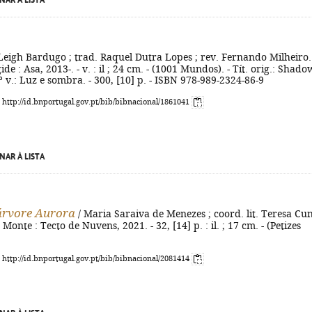
NAR À LISTA
Leigh Bardugo ; trad. Raquel Dutra Lopes ; rev. Fernando Milheiro.
gide : Asa, 2013-. - v. : il ; 24 cm. - (1001 Mundos). - Tít. orig.: Shado
º v.: Luz e sombra. - 300, [10] p. - ISBN 978-989-2324-86-9
: http://id.bnportugal.gov.pt/bib/bibnacional/1861041
NAR À LISTA
 árvore Aurora
/ Maria Saraiva de Menezes ; coord. lit. Teresa Cu
onte : Tecto de Nuvens, 2021. - 32, [14] p. : il. ; 17 cm. - (Petizes
: http://id.bnportugal.gov.pt/bib/bibnacional/2081414