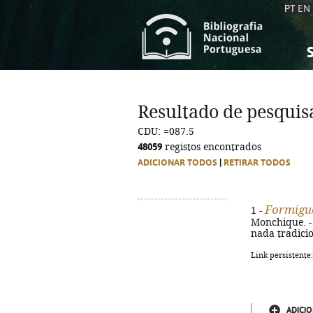
PT
EN
S
S
C
C
Resultado de pesquis
C
C
CDU: =087.5
A
A
48059
registos encontrados
ADICIONAR TODOS
|
RETIRAR TODOS
Formigu
1 -
Monchique. - 1
nada tradicio
Link persistente
ADICIO