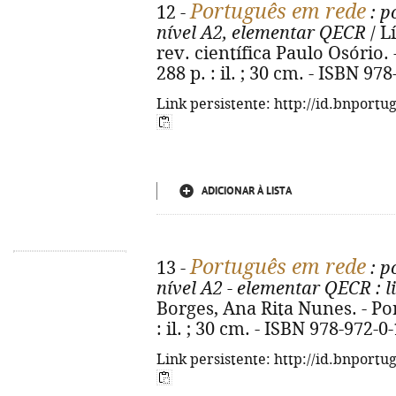
Português em rede
12 -
: p
nível A2, elementar QECR
/ L
rev. científica Paulo Osório. -
288 p. : il. ; 30 cm. - ISBN 97
Link persistente: http://id.bnportu
ADICIONAR À LISTA
Português em rede
13 -
: p
nível A2 - elementar QECR
: l
Borges, Ana Rita Nunes. - Port
: il. ; 30 cm. - ISBN 978-972-0
Link persistente: http://id.bnportu