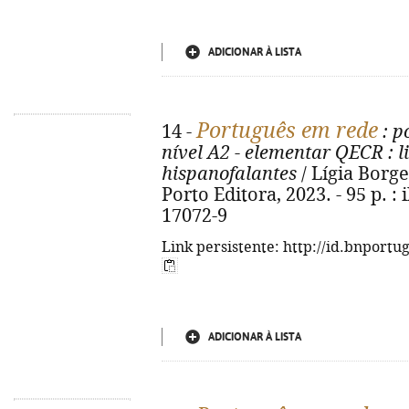
ADICIONAR À LISTA
Português em rede
14 -
: p
nível A2 - elementar QECR
: l
hispanofalantes
/ Lígia Borge
Porto Editora, 2023. - 95 p. : 
17072-9
Link persistente: http://id.bnportu
ADICIONAR À LISTA