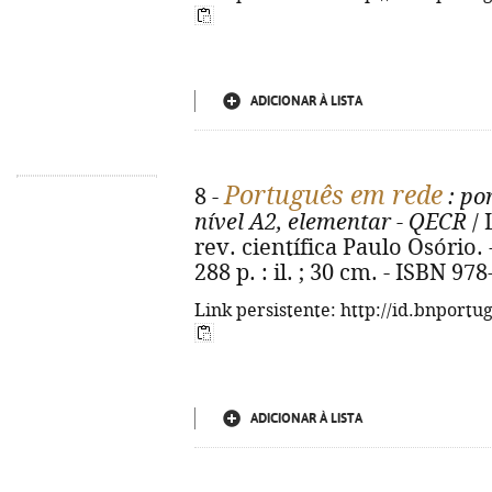
ADICIONAR À LISTA
Português em rede
8 -
: po
nível A2, elementar - QECR
/ 
rev. científica Paulo Osório. 
288 p. : il. ; 30 cm. - ISBN 97
Link persistente: http://id.bnportu
ADICIONAR À LISTA