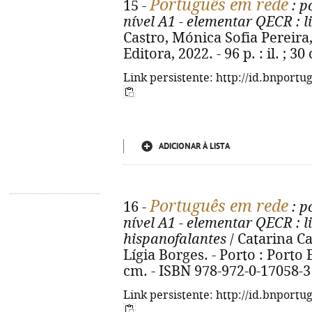
Português em rede
15 -
: p
nível A1 - elementar QECR
: l
Castro, Mónica Sofia Pereira,
Editora, 2022. - 96 p. : il. ; 
Link persistente: http://id.bnportu
ADICIONAR À LISTA
Português em rede
16 -
: p
nível A1 - elementar QECR
: l
hispanofalantes
/ Catarina Ca
Lígia Borges. - Porto : Porto Ed
cm. - ISBN 978-972-0-17058-3
Link persistente: http://id.bnportu