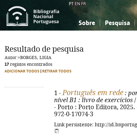
PT
EN
FR
Sobre
Pesquisa
Sobre a Bibliografia Nacional
Simples
Conhecimento, Informação...
Conhecimento, Informação...
Combinada
A
Resultado de pesquisa
Ciências sociais...
Ciências sociais...
Autor:=BORGES, LIGIA
Arte, desporto...
Arte, desporto...
17
registos encontrados
ADICIONAR TODOS
|
RETIRAR TODOS
Português em rede
1 -
: po
nível B1
: livro de exercícios
/
- Porto : Porto Editora, 2025. -
972-0-17074-3
Link persistente: http://id.bnportu