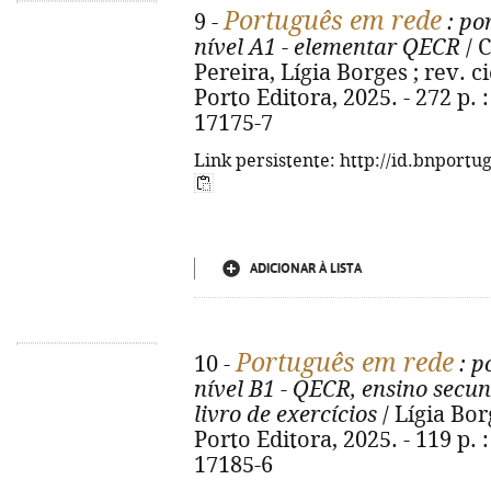
Português em rede
9 -
: po
nível A1 - elementar QECR
/ 
Pereira, Lígia Borges ; rev. c
Porto Editora, 2025. - 272 p. :
17175-7
Link persistente: http://id.bnportu
ADICIONAR À LISTA
Português em rede
10 -
: p
nível B1 - QECR, ensino secun
livro de exercícios
/ Lígia Bor
Porto Editora, 2025. - 119 p. :
17185-6