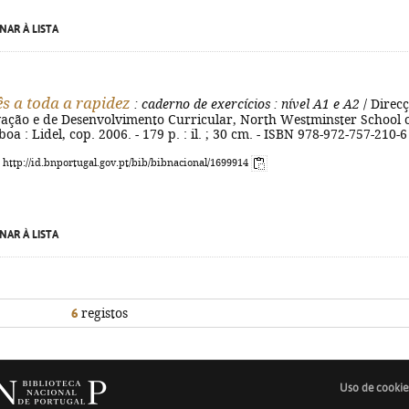
NAR À LISTA
s a toda a rapidez
: caderno de exercícios
: nível A1 e A2
/ Direcç
vação e de Desenvolvimento Curricular, North Westminster School 
oa : Lidel, cop. 2006. - 179 p. : il. ; 30 cm. - ISBN 978-972-757-210-6
: http://id.bnportugal.gov.pt/bib/bibnacional/1699914
NAR À LISTA
6
registos
Uso de cookie