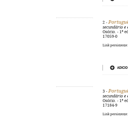
Portuguê
2 -
secundário e 
Osório. - 1ª e
17059-0
Link persistente
ADICIO
Portuguê
3 -
secundário e 
Osório. - 1ª e
17184-9
Link persistente