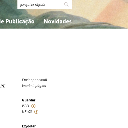
de Publicação
Novidades
s
Religião...
Religião...
Ciências aplicadas...
Ciências aplicadas...
História, geografia, biografias...
História, geografia, biografias...
Enviar por email
EPE
Imprimir página
Guardar
ISBD
NP405
Exportar