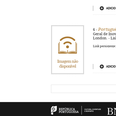
ADICIO
Portuguê
6 -
Geral de Ino
London. - Lisb
Link persistente
ADICIO