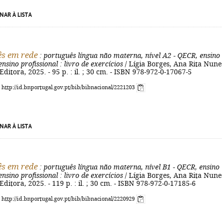
NAR À LISTA
s em rede
: português língua não materna, nível A2 - QECR, ensino
ensino profissional
: livro de exercícios
/ Lígia Borges, Ana Rita Nunes
Editora, 2025. - 95 p. : il. ; 30 cm. - ISBN 978-972-0-17067-5
: http://id.bnportugal.gov.pt/bib/bibnacional/2221203
NAR À LISTA
s em rede
: português língua não materna, nível B1 - QECR, ensino
ensino profissional
: livro de exercícios
/ Lígia Borges, Ana Rita Nunes
Editora, 2025. - 119 p. : il. ; 30 cm. - ISBN 978-972-0-17185-6
: http://id.bnportugal.gov.pt/bib/bibnacional/2220929