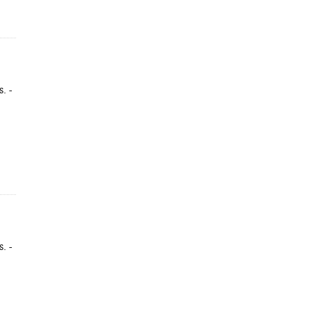
. -
. -