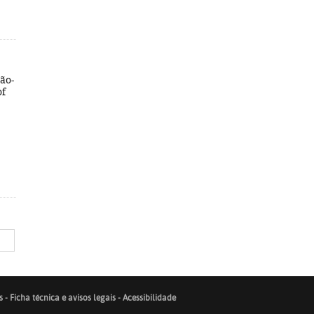
ão-
of
s
-
Ficha técnica e avisos legais
-
Acessibilidade