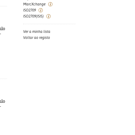
MarcXchange
ISO2709
ISO2709(ISIS)
ulo
Ver a minha lista
-
Voltar ao registo
ulo
-