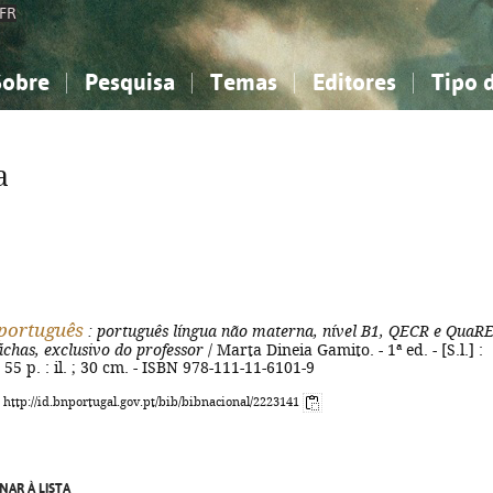
FR
Sobre
Pesquisa
Temas
Editores
Tipo 
obre a Bibliografia Nacional
imples
onhecimento, Informação...
onhecimento, Informação...
Combinada
A minha lista
Como utilizar
Filosofia, psicologia...
Filosofia, psicologia...
Perguntas frequente
a
iências sociais...
iências sociais...
Ciências exatas e naturais...
Ciências exatas e naturais...
rte, desporto...
rte, desporto...
Literatura, linguística...
Literatura, linguística...
português
: português língua não materna, nível B1, QECR e QuaR
fichas, exclusivo do professor
/ Marta Dineia Gamito. - 1ª ed. - [S.l.] :
 55 p. : il. ; 30 cm. - ISBN 978-111-11-6101-9
: http://id.bnportugal.gov.pt/bib/bibnacional/2223141
NAR À LISTA