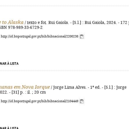
 to Alaska
/ texto e fot. Rui Gaiola. - [S.l.] : Rui Gaiola, 2024. - 172 
- ISBN 978-989-33-6729-2
: http://id.bnportugal.gov.pt/bib/bibnacional/2200238
NAR À LISTA
manas em Nova Iorque
/ Jorge Lima Alves. - 1ª ed. - [S.l.] : Jorge
22. - [31] p. : il. ; 20 cm
: http://id.bnportugal.gov.pt/bib/bibnacional/2104449
NAR À LISTA