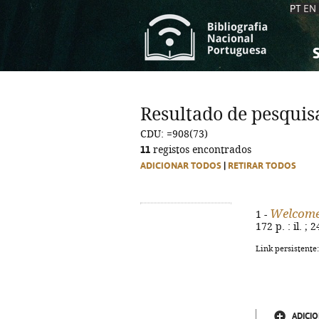
PT
EN
S
S
C
C
Resultado de pesquis
C
C
CDU: =908(73)
A
A
11
registos encontrados
ADICIONAR TODOS
|
RETIRAR TODOS
Welcome
1 -
172 p. : il. ;
Link persistente
ADICIO