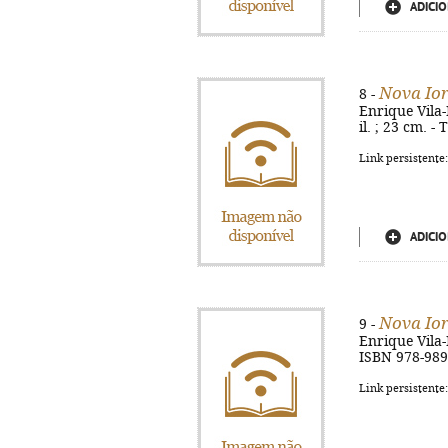
ADICIO
Nova Io
8 -
Enrique Vila-M
il. ; 23 cm. 
Link persistente
ADICIO
Nova Io
9 -
Enrique Vila-M
ISBN 978-989
Link persistente