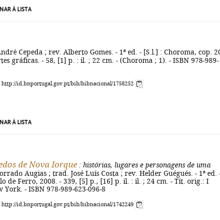
NAR À LISTA
ndré Cepeda ; rev. Alberto Gomes. - 1ª ed. - [S.l.] : Choroma, cop. 
tes gráficas. - 58, [1] p. : il. ; 22 cm. - (Choroma ; 1). - ISBN 978-989-
: http://id.bnportugal.gov.pt/bib/bibnacional/1758252
NAR À LISTA
edos de Nova Iorque
: histórias, lugares e personagens de uma
orrado Augias ; trad. José Luís Costa ; rev. Helder Guégués. - 1ª ed. 
 de Ferro, 2008. - 339, [5] p., [16] p. il. : il. ; 24 cm. - Tít. orig.: I
w York. - ISBN 978-989-623-096-8
: http://id.bnportugal.gov.pt/bib/bibnacional/1742249