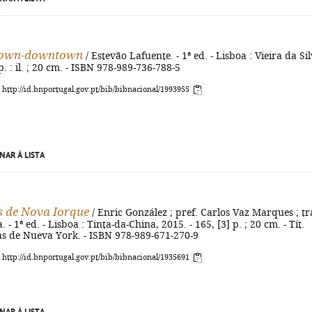
town-downtown
/ Estevão Lafuente. - 1ª ed. - Lisboa : Vieira da Sil
p. : il. ; 20 cm. - ISBN 978-989-736-788-5
: http://id.bnportugal.gov.pt/bib/bibnacional/1993955
NAR À LISTA
s de Nova Iorque
/ Enric González ; pref. Carlos Vaz Marques ; tr
- 1ª ed. - Lisboa : Tinta-da-China, 2015. - 165, [3] p. ; 20 cm. - Tít.
ias de Nueva York. - ISBN 978-989-671-270-9
: http://id.bnportugal.gov.pt/bib/bibnacional/1935691