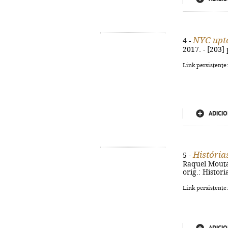
NYC up
4 -
2017. - [203] 
Link persistente
ADICIO
História
5 -
Raquel Mouta. 
orig.: Histor
Link persistente