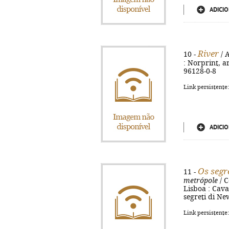
ADICIO
River
10 -
/ A
: Norprint, ar
96128-0-8
Link persistente
ADICIO
Os segr
11 -
metrópole
/ C
Lisboa : Cavalo
segreti di Ne
Link persistente