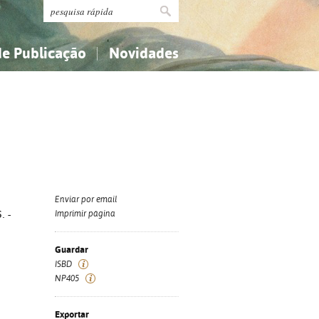
de Publicação
Novidades
s
Religião...
Religião...
Ciências aplicadas...
Ciências aplicadas...
História, geografia, biografias...
História, geografia, biografias...
Enviar por email
. -
Imprimir página
Guardar
ISBD
NP405
Exportar