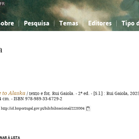
FR
Sobre
Pesquisa
Temas
Editores
Tipo 
obre a Bibliografia Nacional
imples
onhecimento, Informação...
onhecimento, Informação...
Combinada
A minha lista
Como utilizar
Filosofia, psicologia...
Filosofia, psicologia...
Perguntas frequente
a
iências sociais...
iências sociais...
Ciências exatas e naturais...
Ciências exatas e naturais...
rte, desporto...
rte, desporto...
Literatura, linguística...
Literatura, linguística...
 to Alaska
/ texto e fot. Rui Gaiola. - 2ª ed. - [S.l.] : Rui Gaiola, 2025
 24 cm. - ISBN 978-989-33-6729-2
: http://id.bnportugal.gov.pt/bib/bibnacional/2220304
NAR À LISTA