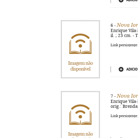
ADICIO
Nova Io
6 -
Enrique Vila-M
il. ; 23 cm. 
Link persistente
ADICIO
Nova Io
7 -
Enrique Vila-M
orig.: Brend
Link persistente