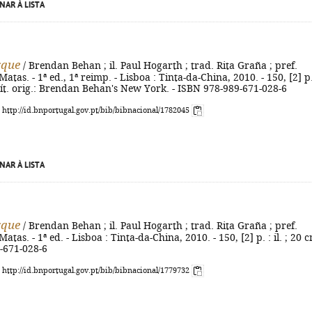
NAR À LISTA
rque
/ Brendan Behan ; il. Paul Hogarth ; trad. Rita Graña ; pref.
atas. - 1ª ed., 1ª reimp. - Lisboa : Tinta-da-China, 2010. - 150, [2] p.
- Tít. orig.: Brendan Behan's New York. - ISBN 978-989-671-028-6
: http://id.bnportugal.gov.pt/bib/bibnacional/1782045
NAR À LISTA
rque
/ Brendan Behan ; il. Paul Hogarth ; trad. Rita Graña ; pref.
atas. - 1ª ed. - Lisboa : Tinta-da-China, 2010. - 150, [2] p. : il. ; 20 c
-671-028-6
: http://id.bnportugal.gov.pt/bib/bibnacional/1779732