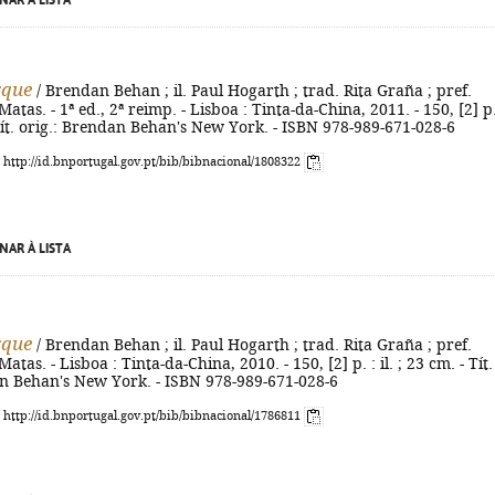
NAR À LISTA
rque
/ Brendan Behan ; il. Paul Hogarth ; trad. Rita Graña ; pref.
atas. - 1ª ed., 2ª reimp. - Lisboa : Tinta-da-China, 2011. - 150, [2] p.
- Tít. orig.: Brendan Behan's New York. - ISBN 978-989-671-028-6
: http://id.bnportugal.gov.pt/bib/bibnacional/1808322
NAR À LISTA
rque
/ Brendan Behan ; il. Paul Hogarth ; trad. Rita Graña ; pref.
atas. - Lisboa : Tinta-da-China, 2010. - 150, [2] p. : il. ; 23 cm. - Tít.
an Behan's New York. - ISBN 978-989-671-028-6
: http://id.bnportugal.gov.pt/bib/bibnacional/1786811