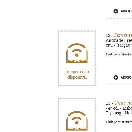
ADICIO
Sement
12 -
Andrade ; rev.
cm. - (Ficção 
Link persistente
ADICIO
Uma vid
13 -
- 4ª ed. - Lis
Tít. orig.: Ha
Link persistente