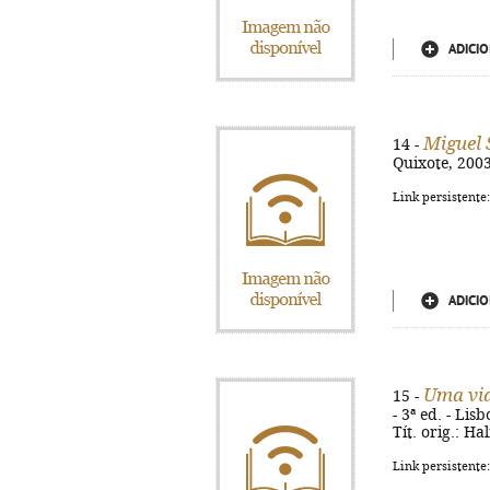
ADICIO
Miguel 
14 -
Quixote, 2003.
Link persistente
ADICIO
Uma vid
15 -
- 3ª ed. - Lis
Tít. orig.: Ha
Link persistente