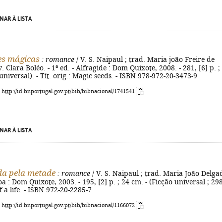
NAR À LISTA
es mágicas
: romance
/ V. S. Naipaul ; trad. Maria joão Freire de
 Clara Boléo. - 1ª ed. - Alfragide : Dom Quixote, 2008. - 281, [6] p. ;
universal). - Tít. orig.: Magic seeds. - ISBN 978-972-20-3473-9
: http://id.bnportugal.gov.pt/bib/bibnacional/1741541
NAR À LISTA
a pela metade
: romance
/ V. S. Naipaul ; trad. Maria João Delga
boa : Dom Quixote, 2003. - 195, [2] p. ; 24 cm. - (Ficção universal ; 298
lf a life. - ISBN 972-20-2285-7
: http://id.bnportugal.gov.pt/bib/bibnacional/1166072