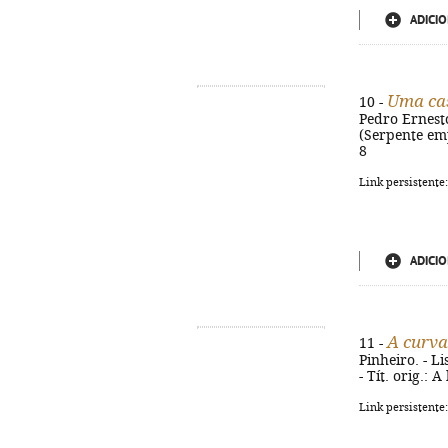
ADICIO
Uma ca
10 -
Pedro Ernesto 
(Serpente emp
8
Link persistente
ADICIO
A curva
11 -
Pinheiro. - L
- Tít. orig.: 
Link persistente