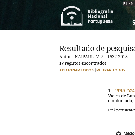
PT
EN
S
S
C
C
Resultado de pesquis
C
C
Autor:=NAIPAUL, V. S., 1932-2018
A
A
17
registos encontrados
ADICIONAR TODOS
|
RETIRAR TODOS
Uma cas
1 -
Vieira de Lima
emplumada). -
Link persistente
ADICIO