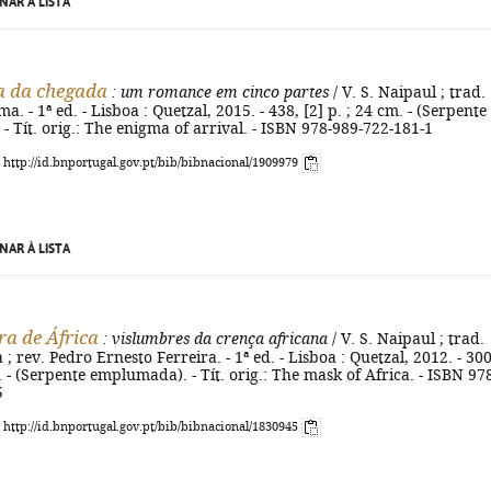
NAR À LISTA
a da chegada
: um romance em cinco partes
/ V. S. Naipaul ; trad.
ma. - 1ª ed. - Lisboa : Quetzal, 2015. - 438, [2] p. ; 24 cm. - (Serpente
 Tít. orig.: The enigma of arrival. - ISBN 978-989-722-181-1
: http://id.bnportugal.gov.pt/bib/bibnacional/1909979
NAR À LISTA
a de África
: vislumbres da crença africana
/ V. S. Naipaul ; trad.
a ; rev. Pedro Ernesto Ferreira. - 1ª ed. - Lisboa : Quetzal, 2012. - 300
m. - (Serpente emplumada). - Tít. orig.: The mask of Africa. - ISBN 97
5
: http://id.bnportugal.gov.pt/bib/bibnacional/1830945