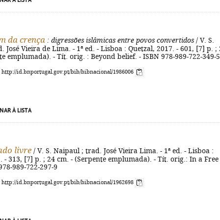
NAR À LISTA
m da crença
: digressões islâmicas entre povos convertidos
/ V. S.
. José Vieira de Lima. - 1ª ed. - Lisboa : Quetzal, 2017. - 601, [7] p. ;
te emplumada). - Tít. orig. : Beyond belief. - ISBN 978-989-722-349-5
: http://id.bnportugal.gov.pt/bib/bibnacional/1986006
NAR À LISTA
do livre
/ V. S. Naipaul ; trad. José Vieira Lima. - 1ª ed. - Lisboa :
 - 313, [7] p. ; 24 cm. - (Serpente emplumada). - Tít. orig.: In a Free
 978-989-722-297-9
: http://id.bnportugal.gov.pt/bib/bibnacional/1962698