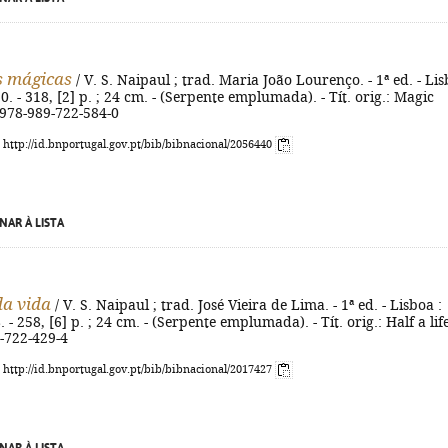
s mágicas
/ V. S. Naipaul ; trad. Maria João Lourenço. - 1ª ed. - Li
0. - 318, [2] p. ; 24 cm. - (Serpente emplumada). - Tít. orig.: Magic
 978-989-722-584-0
: http://id.bnportugal.gov.pt/bib/bibnacional/2056440
NAR À LISTA
a vida
/ V. S. Naipaul ; trad. José Vieira de Lima. - 1ª ed. - Lisboa :
 - 258, [6] p. ; 24 cm. - (Serpente emplumada). - Tít. orig.: Half a life
-722-429-4
: http://id.bnportugal.gov.pt/bib/bibnacional/2017427