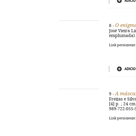
ADICIO
O enigm
8 -
José Vieira Li
emplumada). -
Link persistente
ADICIO
A máscar
9 -
Freitas e Silv
[4] p. ; 24 c
989-722-055-
Link persistente