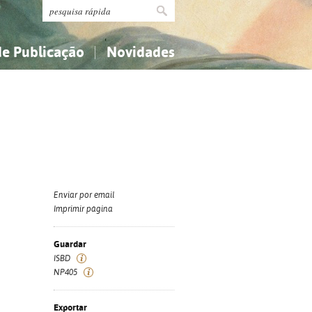
de Publicação
Novidades
s
Religião...
Religião...
Ciências aplicadas...
Ciências aplicadas...
História, geografia, biografias...
História, geografia, biografias...
Enviar por email
Imprimir página
Guardar
ISBD
NP405
Exportar