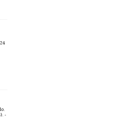
 24
do.
). -