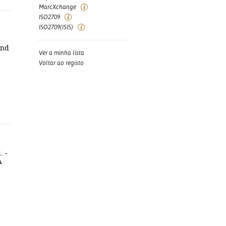
MarcXchange
ISO2709
ISO2709(ISIS)
end
Ver a minha lista
Voltar ao registo
. -
A