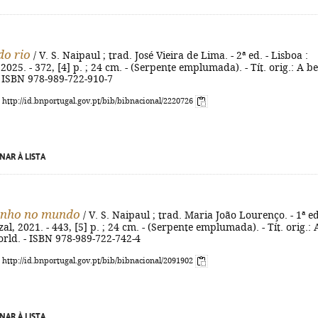
do rio
/ V. S. Naipaul ; trad. José Vieira de Lima. - 2ª ed. - Lisboa :
 2025. - 372, [4] p. ; 24 cm. - (Serpente emplumada). - Tít. orig.: A b
 - ISBN 978-989-722-910-7
: http://id.bnportugal.gov.pt/bib/bibnacional/2220726
NAR À LISTA
nho no mundo
/ V. S. Naipaul ; trad. Maria João Lourenço. - 1ª ed
al, 2021. - 443, [5] p. ; 24 cm. - (Serpente emplumada). - Tít. orig.: 
rld. - ISBN 978-989-722-742-4
: http://id.bnportugal.gov.pt/bib/bibnacional/2091902
NAR À LISTA