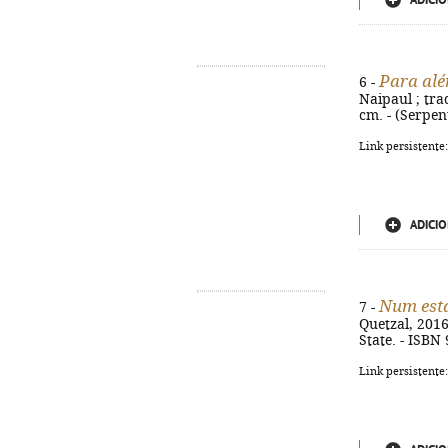
ADICIO
Para alé
6 -
Naipaul ; trad
cm. - (Serpen
Link persistente
ADICIO
Num esta
7 -
Quetzal, 2016.
State. - ISBN
Link persistente