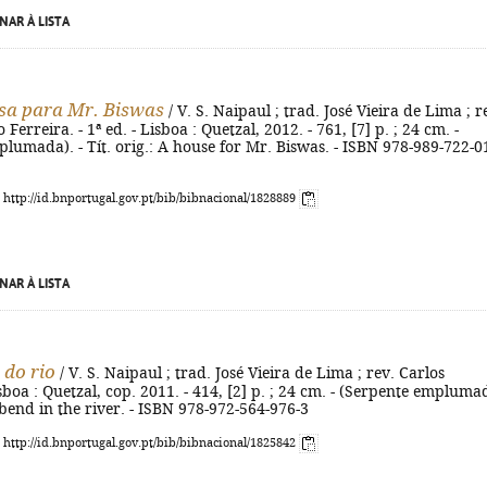
NAR À LISTA
sa para Mr. Biswas
/ V. S. Naipaul ; trad. José Vieira de Lima ; r
Ferreira. - 1ª ed. - Lisboa : Quetzal, 2012. - 761, [7] p. ; 24 cm. -
lumada). - Tít. orig.: A house for Mr. Biswas. - ISBN 978-989-722-0
: http://id.bnportugal.gov.pt/bib/bibnacional/1828889
NAR À LISTA
 do rio
/ V. S. Naipaul ; trad. José Vieira de Lima ; rev. Carlos
isboa : Quetzal, cop. 2011. - 414, [2] p. ; 24 cm. - (Serpente empluma
A bend in the river. - ISBN 978-972-564-976-3
: http://id.bnportugal.gov.pt/bib/bibnacional/1825842