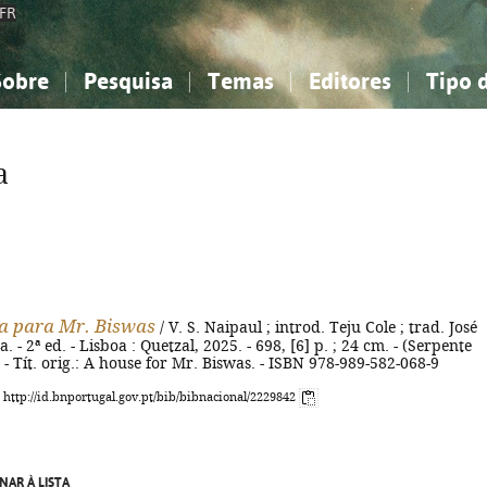
FR
Sobre
Pesquisa
Temas
Editores
Tipo 
obre a Bibliografia Nacional
imples
onhecimento, Informação...
onhecimento, Informação...
Combinada
A minha lista
Como utilizar
Filosofia, psicologia...
Filosofia, psicologia...
Perguntas frequente
a
iências sociais...
iências sociais...
Ciências exatas e naturais...
Ciências exatas e naturais...
rte, desporto...
rte, desporto...
Literatura, linguística...
Literatura, linguística...
a para Mr. Biswas
/ V. S. Naipaul ; introd. Teju Cole ; trad. José
. - 2ª ed. - Lisboa : Quetzal, 2025. - 698, [6] p. ; 24 cm. - (Serpente
 Tít. orig.: A house for Mr. Biswas. - ISBN 978-989-582-068-9
: http://id.bnportugal.gov.pt/bib/bibnacional/2229842
NAR À LISTA