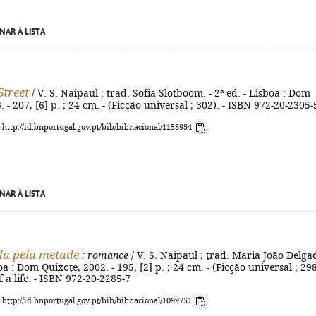
NAR À LISTA
Street
/ V. S. Naipaul ; trad. Sofia Slotboom. - 2ª ed. - Lisboa : Dom
 - 207, [6] p. ; 24 cm. - (Ficção universal ; 302). - ISBN 972-20-2305-
: http://id.bnportugal.gov.pt/bib/bibnacional/1158954
NAR À LISTA
a pela metade
: romance
/ V. S. Naipaul ; trad. Maria João Delga
boa : Dom Quixote, 2002. - 195, [2] p. ; 24 cm. - (Ficção universal ; 298
lf a life. - ISBN 972-20-2285-7
: http://id.bnportugal.gov.pt/bib/bibnacional/1099751