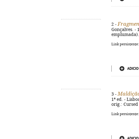
Fragment
2 -
Gonçalves. - 1
emplumada). -
Link persistente
ADICIO
Maldição
3 -
1ª ed. - Lisbo
orig.: Cursed
Link persistente
ADICIO