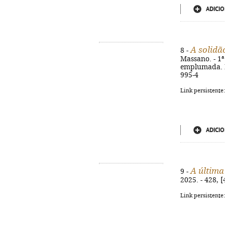
ADICIO
A solidã
8 -
Massano. - 1ª 
emplumada. Mo
995-4
Link persistente
ADICIO
A últim
9 -
2025. - 428, 
Link persistente