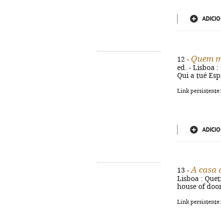
ADICIO
Quem m
12 -
ed. - Lisboa :
Qui a tué Esp
Link persistente
ADICIO
A casa 
13 -
Lisboa : Quetz
house of door
Link persistente