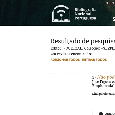
PT
EN
S
S
C
C
Resultado de pesquis
C
C
Editor: =QUETZAL, Colecção: =SE
A
A
280
registos encontrados
ADICIONAR TODOS
|
RETIRAR TODOS
Não pode
1 -
José Figueired
Emplumada). -
Link persistente
ADICIO