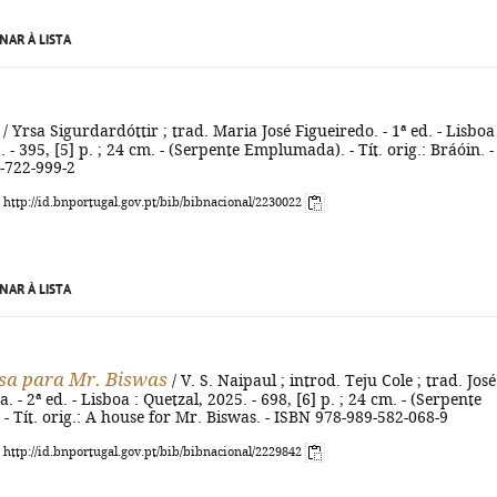
NAR À LISTA
/ Yrsa Sigurdardóttir ; trad. Maria José Figueiredo. - 1ª ed. - Lisboa 
 - 395, [5] p. ; 24 cm. - (Serpente Emplumada). - Tít. orig.: Bráóin. -
-722-999-2
: http://id.bnportugal.gov.pt/bib/bibnacional/2230022
NAR À LISTA
sa para Mr. Biswas
/ V. S. Naipaul ; introd. Teju Cole ; trad. José
. - 2ª ed. - Lisboa : Quetzal, 2025. - 698, [6] p. ; 24 cm. - (Serpente
 Tít. orig.: A house for Mr. Biswas. - ISBN 978-989-582-068-9
: http://id.bnportugal.gov.pt/bib/bibnacional/2229842