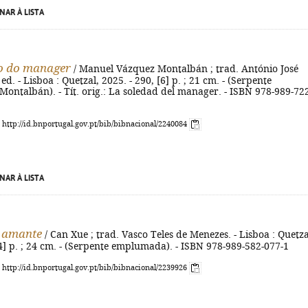
NAR À LISTA
o do manager
/ Manuel Vázquez Montalbán ; trad. António José
ed. - Lisboa : Quetzal, 2025. - 290, [6] p. ; 21 cm. - (Serpente
ntalbán). - Tít. orig.: La soledad del manager. - ISBN 978-989-72
: http://id.bnportugal.gov.pt/bib/bibnacional/2240084
NAR À LISTA
a amante
/ Can Xue ; trad. Vasco Teles de Menezes. - Lisboa : Quetza
[4] p. ; 24 cm. - (Serpente emplumada). - ISBN 978-989-582-077-1
: http://id.bnportugal.gov.pt/bib/bibnacional/2239926