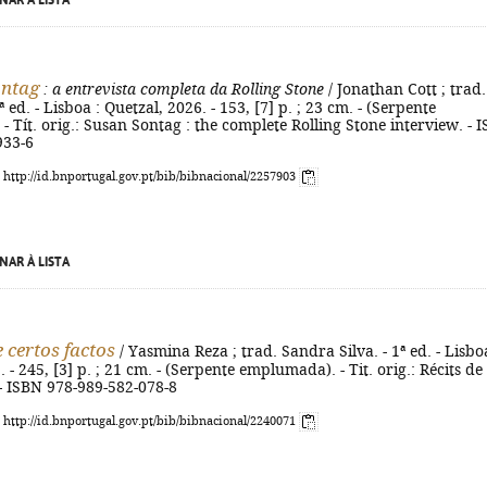
NAR À LISTA
ontag
: a entrevista completa da Rolling Stone
/ Jonathan Cott ; trad.
ª ed. - Lisboa : Quetzal, 2026. - 153, [7] p. ; 23 cm. - (Serpente
 Tít. orig.: Susan Sontag : the complete Rolling Stone interview. - 
933-6
: http://id.bnportugal.gov.pt/bib/bibnacional/2257903
NAR À LISTA
 certos factos
/ Yasmina Reza ; trad. Sandra Silva. - 1ª ed. - Lisbo
 - 245, [3] p. ; 21 cm. - (Serpente emplumada). - Tit. orig.: Récits de
. - ISBN 978-989-582-078-8
: http://id.bnportugal.gov.pt/bib/bibnacional/2240071