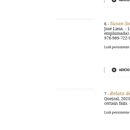
ADICIO
Susan S
6 -
José Lima. - 1
emplumada). -
978-989-722-
Link persistente
ADICIO
Relato de
7 -
Quetzal, 2025.
certain faits
Link persistente