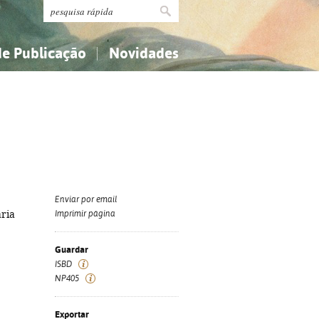
de Publicação
Novidades
s
Religião...
Religião...
Ciências aplicadas...
Ciências aplicadas...
História, geografia, biografias...
História, geografia, biografias...
Enviar por email
aria
Imprimir página
Guardar
ISBD
NP405
Exportar