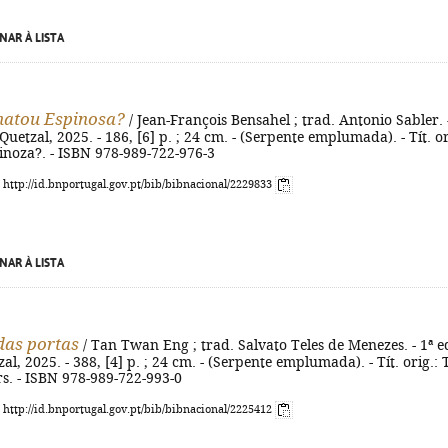
NAR À LISTA
atou Espinosa?
/ Jean-François Bensahel ; trad. Antonio Sabler. 
 Quetzal, 2025. - 186, [6] p. ; 24 cm. - (Serpente emplumada). - Tít. or
inoza?. - ISBN 978-989-722-976-3
: http://id.bnportugal.gov.pt/bib/bibnacional/2229833
NAR À LISTA
das portas
/ Tan Twan Eng ; trad. Salvato Teles de Menezes. - 1ª ed
al, 2025. - 388, [4] p. ; 24 cm. - (Serpente emplumada). - Tít. orig.:
s. - ISBN 978-989-722-993-0
: http://id.bnportugal.gov.pt/bib/bibnacional/2225412