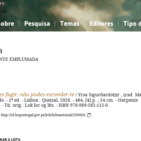
FR
Sobre
Pesquisa
Temas
Editores
Tipo 
obre a Bibliografia Nacional
imples
onhecimento, Informação...
onhecimento, Informação...
Combinada
A minha lista
Como utilizar
Filosofia, psicologia...
Filosofia, psicologia...
Perguntas frequente
a
iências sociais...
iências sociais...
Ciências exatas e naturais...
Ciências exatas e naturais...
RPENTE EMPLUMADA
rte, desporto...
rte, desporto...
Literatura, linguística...
Literatura, linguística...
s fugir, não podes esconder-te
/ Yrsa Sigurdardóttir ; trad. M
o. - 1ª ed. - Lisboa : Quetzal, 2026. - 484, [4] p. ; 24 cm. - (Serpente
 Tít. orig.: Lok loc og lñs. - ISBN 978-989-582-115-0
: http://id.bnportugal.gov.pt/bib/bibnacional/2285031
NAR À LISTA