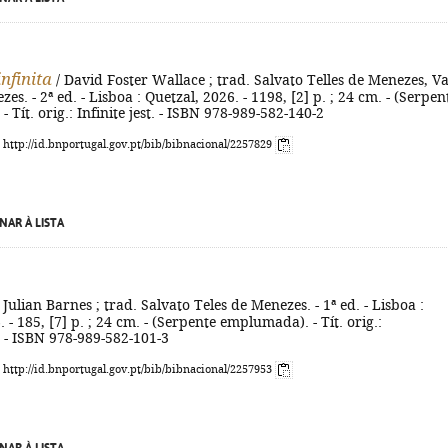
nfinita
/ David Foster Wallace ; trad. Salvato Telles de Menezes, V
es. - 2ª ed. - Lisboa : Quetzal, 2026. - 1198, [2] p. ; 24 cm. - (Serpen
Tít. orig.: Infinite jest. - ISBN 978-989-582-140-2
: http://id.bnportugal.gov.pt/bib/bibnacional/2257829
NAR À LISTA
 Julian Barnes ; trad. Salvato Teles de Menezes. - 1ª ed. - Lisboa :
 - 185, [7] p. ; 24 cm. - (Serpente emplumada). - Tít. orig.:
 - ISBN 978-989-582-101-3
: http://id.bnportugal.gov.pt/bib/bibnacional/2257953