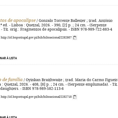
os de apocalipse
/ Gonzalo Torrente Ballester ; trad. António
ª ed. - Lisboa : Quetzal, 2026. - 390, [2] p. ; 24 cm. - (Serpente
 Tít. orig.: Fragmentos de apocalipsis. - ISBN 978-989-722-883-4
: http://id.bnportugal.gov.pt/bib/bibnacional/2282807
NAR À LISTA
 de família
/ Oyinkan Braithwaite ; trad. Maria do Carmo Figueira
a : Quetzal, 2026. - 408, [8] p. ; 24 cm. - (Serpente emplumada). - Tít.
 daughters. - ISBN 978-989-582-113-6
: http://id.bnportugal.gov.pt/bib/bibnacional/2282718
NAR À LISTA