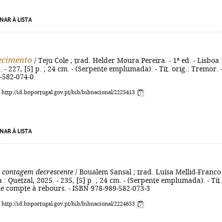
NAR À LISTA
ecimento
/ Teju Cole ; trad. Helder Moura Pereira. - 1ª ed. - Lisboa 
 - 227, [5] p. ; 24 cm. - (Serpente emplumada). - Tít. orig.: Tremor. 
-582-074-0
: http://id.bnportugal.gov.pt/bib/bibnacional/2225413
NAR À LISTA
a contagem decrescente
/ Boualem Sansal ; trad. Luísa Mellid-Franco.
a : Quetzal, 2025. - 235, [5] p. ; 24 cm. - (Serpente emplumada). - Tít.
- le compte à rebours. - ISBN 978-989-582-073-3
: http://id.bnportugal.gov.pt/bib/bibnacional/2224653