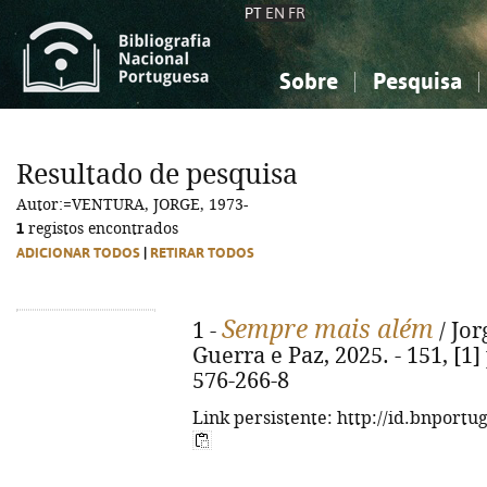
PT
EN
FR
Sobre
Pesquisa
Sobre a Bibliografia Nacional
Simples
Conhecimento, Informação...
Conhecimento, Informação...
Combinada
A
Resultado de pesquisa
Ciências sociais...
Ciências sociais...
Autor:=VENTURA, JORGE, 1973-
Arte, desporto...
Arte, desporto...
1
registos encontrados
ADICIONAR TODOS
|
RETIRAR TODOS
Sempre mais além
1 -
/ Jor
Guerra e Paz, 2025. - 151, [1] 
576-266-8
Link persistente: http://id.bnportu