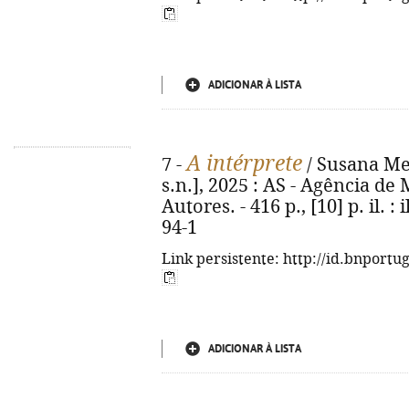
ADICIONAR À LISTA
A intérprete
7 -
/ Susana Mene
s.n.], 2025 : AS - Agência d
Autores. - 416 p., [10] p. il. :
94-1
Link persistente: http://id.bnportu
ADICIONAR À LISTA