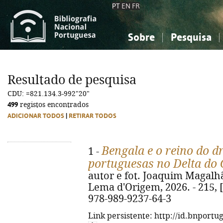
PT
EN
FR
Sobre
Pesquisa
Sobre a Bibliografia Nacional
Simples
Conhecimento, Informação...
Conhecimento, Informação...
Combinada
A
Resultado de pesquisa
Ciências sociais...
Ciências sociais...
CDU: =821.134.3-992"20"
Arte, desporto...
Arte, desporto...
499
registos encontrados
ADICIONAR TODOS
|
RETIRAR TODOS
Bengala e o reino do d
1 -
portuguesas no Delta do
autor e fot. Joaquim Magalhãe
Lema d'Origem, 2026. - 215, [2
978-989-9237-64-3
Link persistente: http://id.bnportu