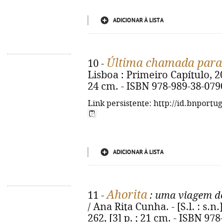
ADICIONAR À LISTA
Última chamada para 
10 -
Lisboa : Primeiro Capítulo, 2025.
24 cm. - ISBN 978-989-38-079
Link persistente: http://id.bnportu
ADICIONAR À LISTA
Ahorita
11 -
: uma viagem de
/ Ana Rita Cunha. - [S.l. : s.n.
262, [3] p. ; 21 cm. - ISBN 97