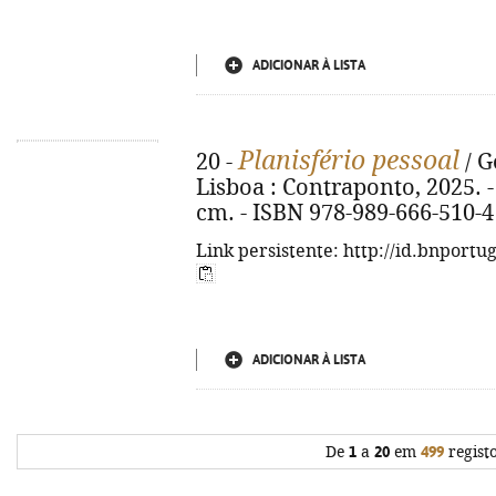
ADICIONAR À LISTA
Planisfério pessoal
20 -
/ G
Lisboa : Contraponto, 2025. - 350
cm. - ISBN 978-989-666-510-4
Link persistente: http://id.bnportu
ADICIONAR À LISTA
De
1
a
20
em
499
regist