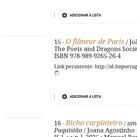
ADICIONAR À LISTA
O flâneur de Paris
15 -
/ Joã
The Poets and Dragons Society
ISBN 978-989-9265-26-4
Link persistente: http://id.bnportu
ADICIONAR À LISTA
Bicho carpinteiro
16 -
: uma
Paquistão
/ Joana Agostinho ; 