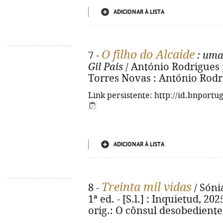
ADICIONAR À LISTA
O filho do Alcaide
7 -
: uma
Gil Pais
/ António Rodrigues ;
Torres Novas : António Rodrigu
Link persistente: http://id.bnportu
ADICIONAR À LISTA
Treinta mil vidas
8 -
/ Sóni
1ª ed. - [S.l.] : Inquietud, 2025
orig.: O cônsul desobediente