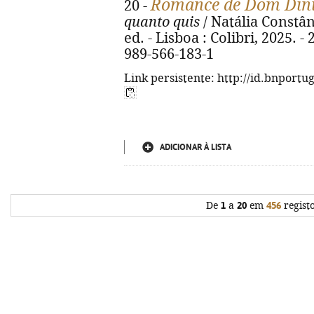
Romance de Dom Din
20 -
quanto quis
/ Natália Constânc
ed. - Lisboa : Colibri, 2025. - 
989-566-183-1
Link persistente: http://id.bnportu
ADICIONAR À LISTA
De
1
a
20
em
456
regist