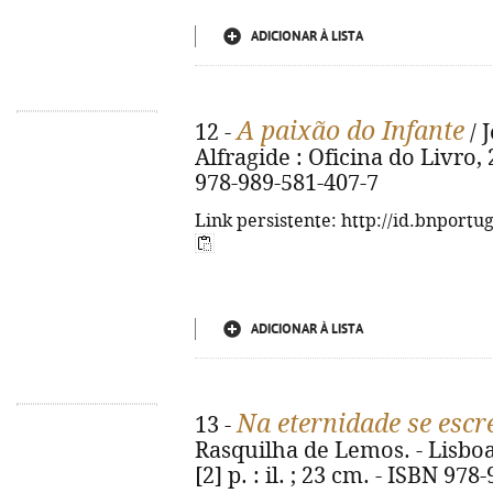
ADICIONAR À LISTA
A paixão do Infante
12 -
/ 
Alfragide : Oficina do Livro, 
978-989-581-407-7
Link persistente: http://id.bnportu
ADICIONAR À LISTA
Na eternidade se escr
13 -
Rasquilha de Lemos. - Lisboa
[2] p. : il. ; 23 cm. - ISBN 97