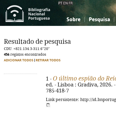
PT
EN
FR
Sobre
Pesquisa
Sobre a Bibliografia Nacional
Simples
Conhecimento, Informação...
Conhecimento, Informação...
Combinada
A
Resultado de pesquisa
Ciências sociais...
Ciências sociais...
CDU: =821.134.3-311.6"20"
Arte, desporto...
Arte, desporto...
456
registos encontrados
ADICIONAR TODOS
|
RETIRAR TODOS
O último espião do Rei
1 -
ed. - Lisboa : Gradiva, 2026. 
785-418-7
Link persistente: http://id.bnportu