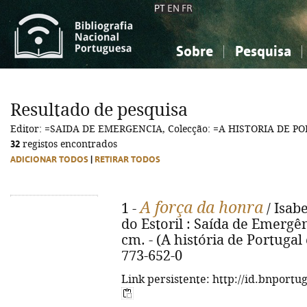
PT
EN
FR
Sobre
Pesquisa
Sobre a Bibliografia Nacional
Simples
Conhecimento, Informação...
Conhecimento, Informação...
Combinada
A
Resultado de pesquisa
Ciências sociais...
Ciências sociais...
Editor: =SAIDA DE EMERGENCIA, Colecção: =A HISTORIA DE
Arte, desporto...
Arte, desporto...
32
registos encontrados
ADICIONAR TODOS
|
RETIRAR TODOS
A força da honra
1 -
/ Isabe
do Estoril : Saída de Emergência
cm. - (A história de Portuga
773-652-0
Link persistente: http://id.bnportu