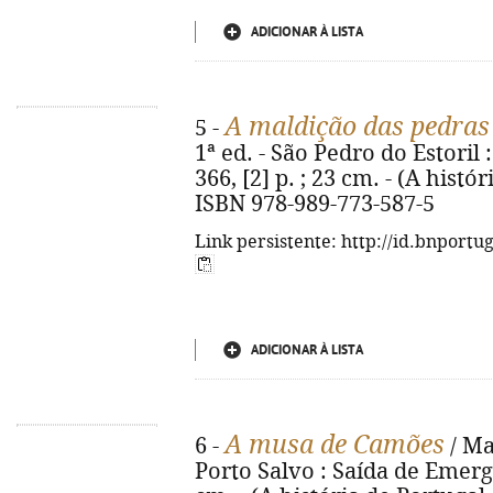
ADICIONAR À LISTA
A maldição das pedras
5 -
1ª ed. - São Pedro do Estoril
366, [2] p. ; 23 cm. - (A hist
ISBN 978-989-773-587-5
Link persistente: http://id.bnportu
ADICIONAR À LISTA
A musa de Camões
6 -
/ Ma
Porto Salvo : Saída de Emergênc