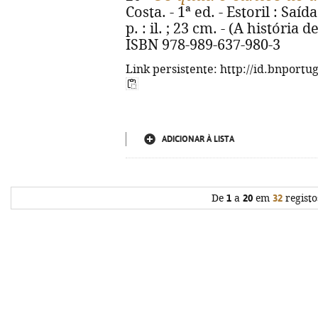
Costa. - 1ª ed. - Estoril : Saí
p. : il. ; 23 cm. - (A históri
ISBN 978-989-637-980-3
Link persistente: http://id.bnportu
ADICIONAR À LISTA
De
1
a
20
em
32
registo