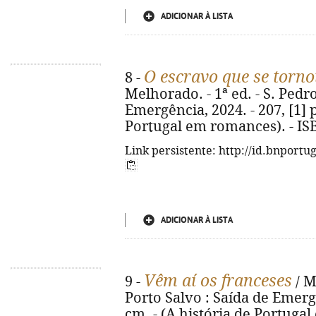
ADICIONAR À LISTA
O escravo que se torno
8 -
Melhorado. - 1ª ed. - S. Pedro
Emergência, 2024. - 207, [1] p.
Portugal em romances). - IS
Link persistente: http://id.bnportu
ADICIONAR À LISTA
Vêm aí os franceses
9 -
/ M
Porto Salvo : Saída de Emergênc
cm. - (A história de Portuga