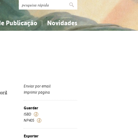
de Publicação
Novidades
s
Religião...
Religião...
Ciências aplicadas...
Ciências aplicadas...
História, geografia, biografias...
História, geografia, biografias...
Enviar por email
oril
Imprimir página
Guardar
ISBD
NP405
Exportar