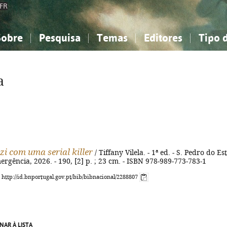
FR
Sobre
Pesquisa
Temas
Editores
Tipo 
obre a Bibliografia Nacional
imples
onhecimento, Informação...
onhecimento, Informação...
Combinada
A minha lista
Como utilizar
Filosofia, psicologia...
Filosofia, psicologia...
Perguntas frequente
a
iências sociais...
iências sociais...
Ciências exatas e naturais...
Ciências exatas e naturais...
rte, desporto...
rte, desporto...
Literatura, linguística...
Literatura, linguística...
zi com uma serial killer
/ Tiffany Vilela. - 1ª ed. - S. Pedro do Est
ergência, 2026. - 190, [2] p. ; 23 cm. - ISBN 978-989-773-783-1
: http://id.bnportugal.gov.pt/bib/bibnacional/2288807
NAR À LISTA