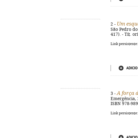
Um esqu
2 -
São Pedro do 
417). - Tít. o
Link persistente
ADICIO
A força 
3 -
Emergência, 20
ISBN 978-989
Link persistente
ADICIO