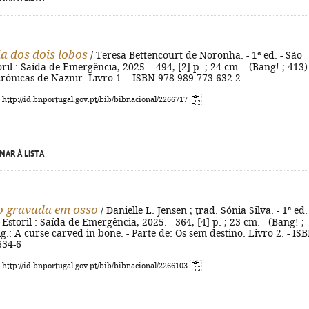
ia dos dois lobos
/ Teresa Bettencourt de Noronha. - 1ª ed. - São
il : Saída de Emergência, 2025. - 494, [2] p. ; 24 cm. - (Bang! ; 413).
crónicas de Naznir. Livro 1. - ISBN 978-989-773-632-2
: http://id.bnportugal.gov.pt/bib/bibnacional/2266717
NAR À LISTA
o gravada em osso
/ Danielle L. Jensen ; trad. Sónia Silva. - 1ª ed. 
Estoril : Saída de Emergência, 2025. - 364, [4] p. ; 23 cm. - (Bang! ;
rig.: A curse carved in bone. - Parte de: Os sem destino. Livro 2. - IS
634-6
: http://id.bnportugal.gov.pt/bib/bibnacional/2266103