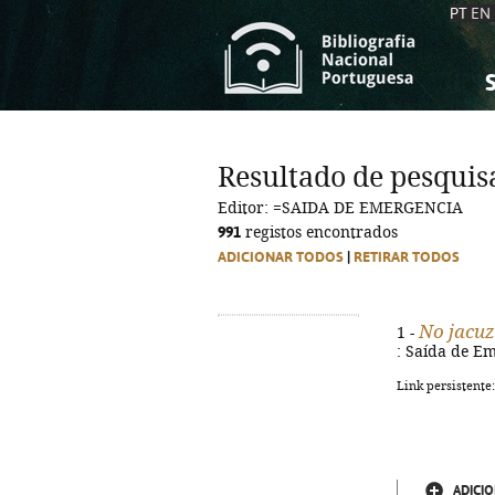
PT
EN
S
S
C
C
Resultado de pesquis
C
C
Editor: =SAIDA DE EMERGENCIA
A
A
991
registos encontrados
ADICIONAR TODOS
|
RETIRAR TODOS
No jacuz
1 -
: Saída de Em
Link persistente
ADICIO