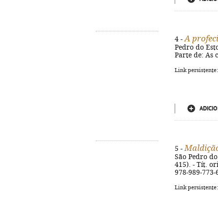
A profec
4 -
Pedro do Estor
Parte de: As 
Link persistente
ADICIO
Maldiçã
5 -
São Pedro do 
415). - Tít. o
978-989-773-
Link persistente