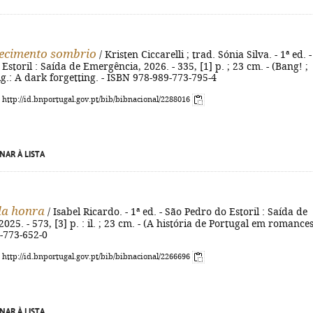
ecimento sombrio
/ Kristen Ciccarelli ; trad. Sónia Silva. - 1ª ed. -
Estoril : Saída de Emergência, 2026. - 335, [1] p. ; 23 cm. - (Bang! ;
rig.: A dark forgetting. - ISBN 978-989-773-795-4
: http://id.bnportugal.gov.pt/bib/bibnacional/2288016
NAR À LISTA
da honra
/ Isabel Ricardo. - 1ª ed. - São Pedro do Estoril : Saída de
25. - 573, [3] p. : il. ; 23 cm. - (A história de Portugal em romances)
-773-652-0
: http://id.bnportugal.gov.pt/bib/bibnacional/2266696
NAR À LISTA