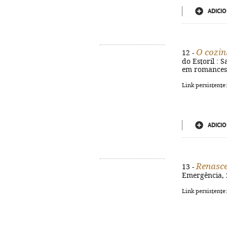
ADICIO
O cozin
12 -
do Estoril : S
em romances)
Link persistente
ADICIO
Renasc
13 -
Emergência, 2
Link persistente