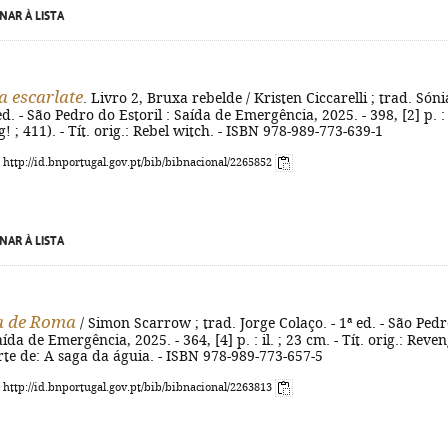
NAR À LISTA
 escarlate
. Livro 2, Bruxa rebelde / Kristen Ciccarelli ; trad. Sóni
 ed. - São Pedro do Estoril : Saída de Emergência, 2025. - 398, [2] p. : i
! ; 411). - Tít. orig.: Rebel witch. - ISBN 978-989-773-639-1
: http://id.bnportugal.gov.pt/bib/bibnacional/2265852
NAR À LISTA
a de Roma
/ Simon Scarrow ; trad. Jorge Colaço. - 1ª ed. - São Ped
aída de Emergência, 2025. - 364, [4] p. : il. ; 23 cm. - Tít. orig.: Reve
rte de: A saga da águia. - ISBN 978-989-773-657-5
: http://id.bnportugal.gov.pt/bib/bibnacional/2263813