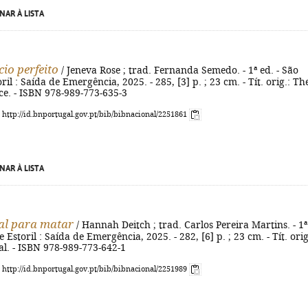
NAR À LISTA
cio perfeito
/ Jeneva Rose ; trad. Fernanda Semedo. - 1ª ed. - São
il : Saída de Emergência, 2025. - 285, [3] p. ; 23 cm. - Tít. orig.: Th
ce. - ISBN 978-989-773-635-3
: http://id.bnportugal.gov.pt/bib/bibnacional/2251861
NAR À LISTA
al para matar
/ Hannah Deitch ; trad. Carlos Pereira Martins. - 1ª
 Estoril : Saída de Emergência, 2025. - 282, [6] p. ; 23 cm. - Tít. orig
ial. - ISBN 978-989-773-642-1
: http://id.bnportugal.gov.pt/bib/bibnacional/2251989