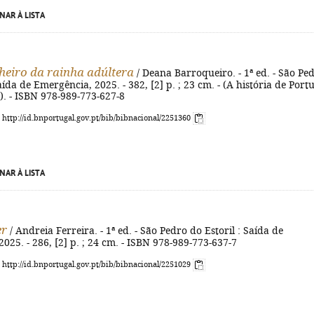
NAR À LISTA
heiro da rainha adúltera
/ Deana Barroqueiro. - 1ª ed. - São Pe
aída de Emergência, 2025. - 382, [2] p. ; 23 cm. - (A história de Port
. - ISBN 978-989-773-627-8
: http://id.bnportugal.gov.pt/bib/bibnacional/2251360
NAR À LISTA
er
/ Andreia Ferreira. - 1ª ed. - São Pedro do Estoril : Saída de
025. - 286, [2] p. ; 24 cm. - ISBN 978-989-773-637-7
: http://id.bnportugal.gov.pt/bib/bibnacional/2251029