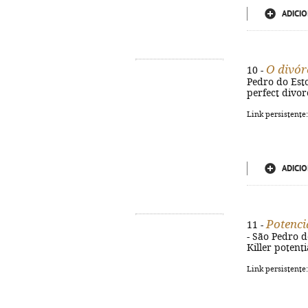
ADICIO
O divór
10 -
Pedro do Estor
perfect divor
Link persistente
ADICIO
Potenci
11 -
- São Pedro de
Killer potent
Link persistente