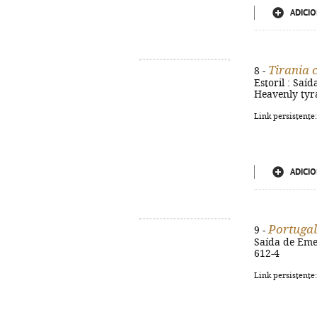
ADICIO
Tirania c
8 -
Estoril : Saíd
Heavenly tyr
Link persistente
ADICIO
Portugal
9 -
Saída de Emer
612-4
Link persistente