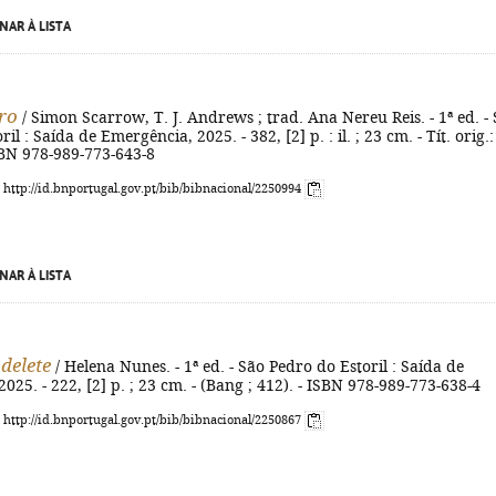
NAR À LISTA
ro
/ Simon Scarrow, T. J. Andrews ; trad. Ana Nereu Reis. - 1ª ed. -
il : Saída de Emergência, 2025. - 382, [2] p. : il. ; 23 cm. - Tít. orig.:
SBN 978-989-773-643-8
: http://id.bnportugal.gov.pt/bib/bibnacional/2250994
NAR À LISTA
 delete
/ Helena Nunes. - 1ª ed. - São Pedro do Estoril : Saída de
025. - 222, [2] p. ; 23 cm. - (Bang ; 412). - ISBN 978-989-773-638-4
: http://id.bnportugal.gov.pt/bib/bibnacional/2250867