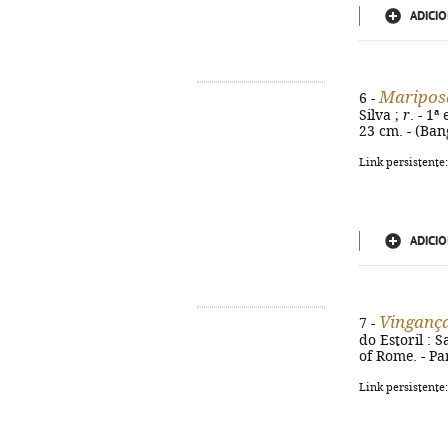
ADICIO
Mariposa
6 -
Silva ;
r
. - 1ª
23 cm. - (Bang
Link persistente
ADICIO
Vinganç
7 -
do Estoril : S
of Rome. - Pa
Link persistente