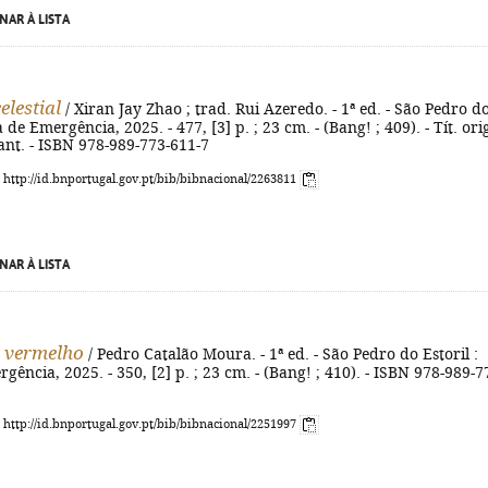
NAR À LISTA
elestial
/ Xiran Jay Zhao ; trad. Rui Azeredo. - 1ª ed. - São Pedro d
a de Emergência, 2025. - 477, [3] p. ; 23 cm. - (Bang! ; 409). - Tít. orig
ant. - ISBN 978-989-773-611-7
: http://id.bnportugal.gov.pt/bib/bibnacional/2263811
NAR À LISTA
 vermelho
/ Pedro Catalão Moura. - 1ª ed. - São Pedro do Estoril :
gência, 2025. - 350, [2] p. ; 23 cm. - (Bang! ; 410). - ISBN 978-989-7
: http://id.bnportugal.gov.pt/bib/bibnacional/2251997