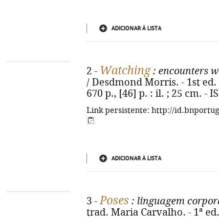
ADICIONAR À LISTA
Watching
2 -
: encounters w
/ Desdmond Morris. - 1st ed. - 
670 p., [46] p. : il. ; 25 cm. 
Link persistente: http://id.bnportu
ADICIONAR À LISTA
Poses
3 -
: linguagem corpora
trad. Maria Carvalho. - 1ª ed.