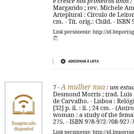
e cresce nos primeiros anos
/
Margarido ; rev. Michele Amar
Arteplural : Círculo de Leitores
cm. - Tít. orig.: Child. - ISB
Link persistente: http://id.bnportu
ADICIONAR À LISTA
A mulher nua
7 -
: um estu
Desmond Morris ; trad. Luís 
de Carvalho. - Lisboa : Relógi
[32] p. il. : il. ; 24 cm. - (Ant
woman : a study of the female
275. - ISBN 978-972-708-927-
Link persistente: http://id.bnportu