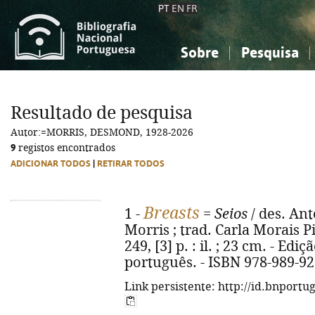
PT
EN
FR
Sobre
Pesquisa
Sobre a Bibliografia Nacional
Simples
Conhecimento, Informação...
Conhecimento, Informação...
Combinada
A
Resultado de pesquisa
Ciências sociais...
Ciências sociais...
Autor:=MORRIS, DESMOND, 1928-2026
Arte, desporto...
Arte, desporto...
9
registos encontrados
ADICIONAR TODOS
|
RETIRAR TODOS
Breasts
1 -
=
Seios
/ des. An
Morris ; trad. Carla Morais Pir
249, [3] p. : il. ; 23 cm. - Ed
português. - ISBN 978-989-92
Link persistente: http://id.bnportu