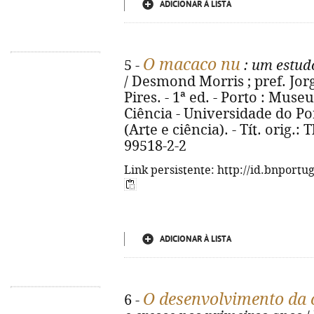
ADICIONAR À LISTA
O macaco nu
5 -
: um estud
/ Desmond Morris ; pref. Jor
Pires. - 1ª ed. - Porto : Muse
Ciência - Universidade do Port
(Arte e ciência). - Tít. orig.
99518-2-2
Link persistente: http://id.bnportu
ADICIONAR À LISTA
O desenvolvimento da 
6 -