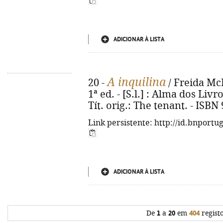
ADICIONAR À LISTA
A inquilina
20 -
/ Freida McF
1ª ed. - [S.l.] : Alma dos Livro
Tít. orig.: The tenant. - ISB
Link persistente: http://id.bnportu
ADICIONAR À LISTA
De
1
a
20
em
404
regist