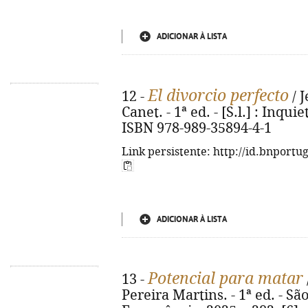
ADICIONAR À LISTA
El divorcio perfecto
12 -
/ 
Canet. - 1ª ed. - [S.l.] : Inquie
ISBN 978-989-35894-4-1
Link persistente: http://id.bnportu
ADICIONAR À LISTA
Potencial para matar
13 -
Pereira Martins. - 1ª ed. - Sã