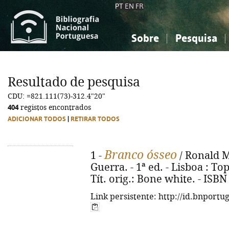
PT
EN
FR
Sobre
Pesquisa
Sobre a Bibliografia Nacional
Simples
Conhecimento, Informação...
Conhecimento, Informação...
Combinada
A
Resultado de pesquisa
Ciências sociais...
Ciências sociais...
CDU: =821.111(73)-312.4"20"
Arte, desporto...
Arte, desporto...
404
registos encontrados
ADICIONAR TODOS
|
RETIRAR TODOS
Branco ósseo
1 -
/ Ronald M
Guerra. - 1ª ed. - Lisboa : Top
Tít. orig.: Bone white. - ISB
Link persistente: http://id.bnportu