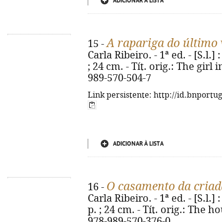
ADICIONAR À LISTA
A rapariga do último
15 -
Carla Ribeiro. - 1ª ed. - [S.l.]
; 24 cm. - Tít. orig.: The girl 
989-570-504-7
Link persistente: http://id.bnportu
ADICIONAR À LISTA
O casamento da criad
16 -
Carla Ribeiro. - 1ª ed. - [S.l.]
p. ; 24 cm. - Tít. orig.: The
978-989-570-376-0