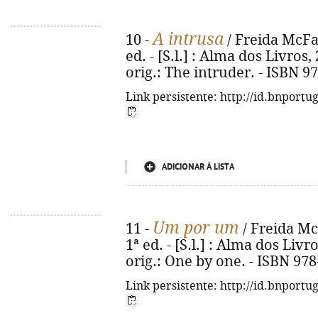
A intrusa
10 -
/ Freida McFad
ed. - [S.l.] : Alma dos Livros, 2
orig.: The intruder. - ISBN 9
Link persistente: http://id.bnportu
ADICIONAR À LISTA
Um por um
11 -
/ Freida McF
1ª ed. - [S.l.] : Alma dos Livro
orig.: One by one. - ISBN 97
Link persistente: http://id.bnportu