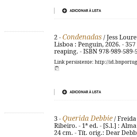
ADICIONAR À LISTA
Condenadas
2 -
/ Jess Lourey
Lisboa : Penguin, 2026. - 357 p
reaping. - ISBN 978-989-589-
Link persistente: http://id.bnportu
ADICIONAR À LISTA
Querida Debbie
3 -
/ Freida
Ribeiro. - 1ª ed. - [S.l.] : Alma
24 cm. - Tít. orig.: Dear Deb