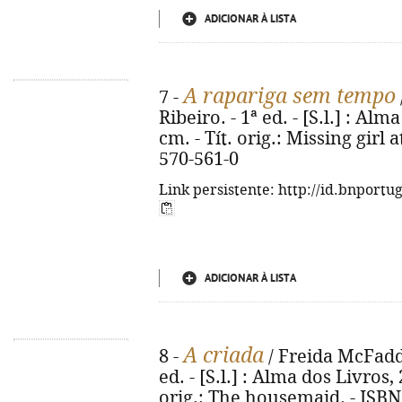
ADICIONAR À LISTA
A rapariga sem tempo
7 -
Ribeiro. - 1ª ed. - [S.l.] : Alm
cm. - Tít. orig.: Missing girl 
570-561-0
Link persistente: http://id.bnportu
ADICIONAR À LISTA
A criada
8 -
/ Freida McFadde
ed. - [S.l.] : Alma dos Livros, 
orig.: The housemaid. - ISBN