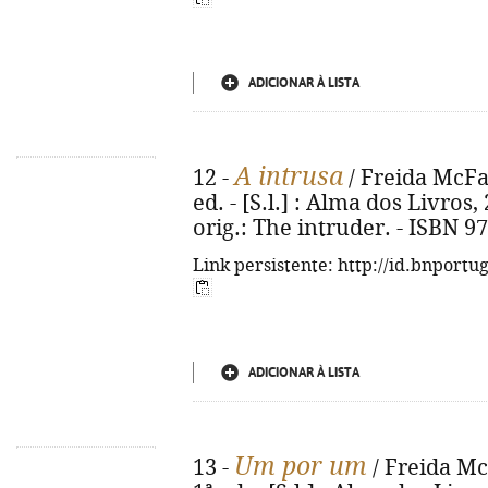
ADICIONAR À LISTA
A intrusa
12 -
/ Freida McFad
ed. - [S.l.] : Alma dos Livros, 2
orig.: The intruder. - ISBN 9
Link persistente: http://id.bnportu
ADICIONAR À LISTA
Um por um
13 -
/ Freida McF