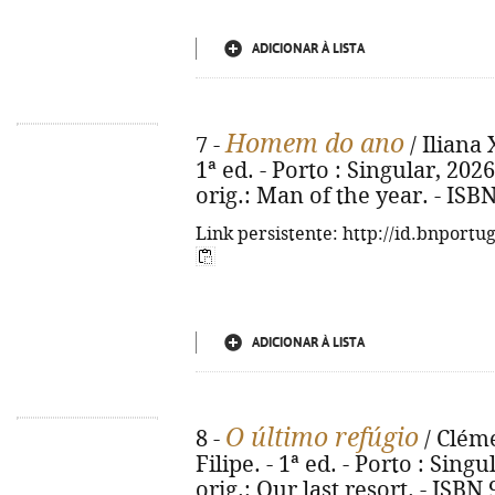
ADICIONAR À LISTA
Homem do ano
7 -
/ Iliana 
1ª ed. - Porto : Singular, 2026. 
orig.: Man of the year. - ISB
Link persistente: http://id.bnportu
ADICIONAR À LISTA
O último refúgio
8 -
/ Cléme
Filipe. - 1ª ed. - Porto : Singul
orig.: Our last resort. - ISBN