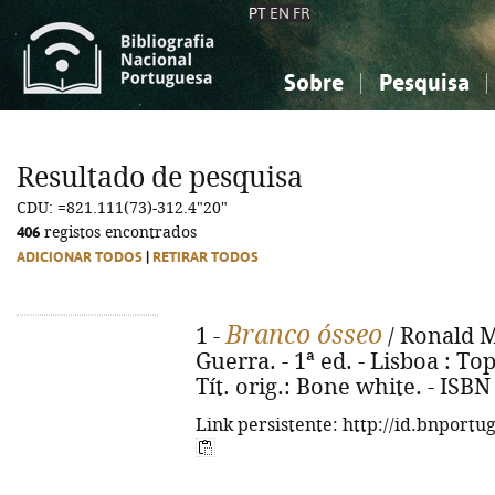
PT
EN
FR
Sobre
Pesquisa
Sobre a Bibliografia Nacional
Simples
Conhecimento, Informação...
Conhecimento, Informação...
Combinada
A
Resultado de pesquisa
Ciências sociais...
Ciências sociais...
CDU: =821.111(73)-312.4"20"
Arte, desporto...
Arte, desporto...
406
registos encontrados
ADICIONAR TODOS
|
RETIRAR TODOS
Branco ósseo
1 -
/ Ronald M
Guerra. - 1ª ed. - Lisboa : Top
Tít. orig.: Bone white. - ISB
Link persistente: http://id.bnportu