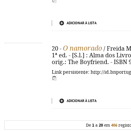
ADICIONAR À LISTA
O namorado
20 -
/ Freida M
1ª ed. - [S.l.] : Alma dos Livro
orig.: The Boyfriend. - ISBN
Link persistente: http://id.bnportu
ADICIONAR À LISTA
De
1
a
20
em
406
regist