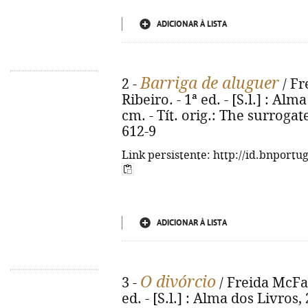
ADICIONAR À LISTA
Barriga de aluguer
2 -
/ Fr
Ribeiro. - 1ª ed. - [S.l.] : Alm
cm. - Tít. orig.: The surroga
612-9
Link persistente: http://id.bnportu
ADICIONAR À LISTA
O divórcio
3 -
/ Freida McFad
ed. - [S.l.] : Alma dos Livros, 