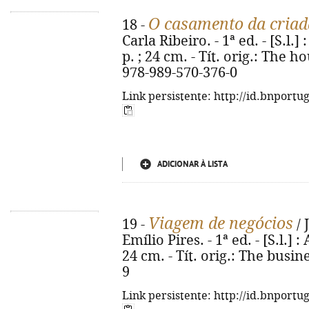
O casamento da criad
18 -
Carla Ribeiro. - 1ª ed. - [S.l.]
p. ; 24 cm. - Tít. orig.: The
978-989-570-376-0
Link persistente: http://id.bnportu
ADICIONAR À LISTA
Viagem de negócios
19 -
/ 
Emílio Pires. - 1ª ed. - [S.l.] 
24 cm. - Tít. orig.: The busin
9
Link persistente: http://id.bnportu