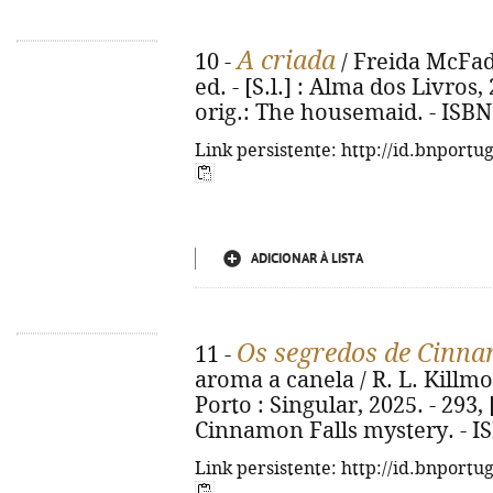
A criada
10 -
/ Freida McFadd
ed. - [S.l.] : Alma dos Livros, 
orig.: The housemaid. - ISBN
Link persistente: http://id.bnportu
ADICIONAR À LISTA
Os segredos de Cinna
11 -
aroma a canela / R. L. Killmor
Porto : Singular, 2025. - 293, [
Cinnamon Falls mystery. - I
Link persistente: http://id.bnportu