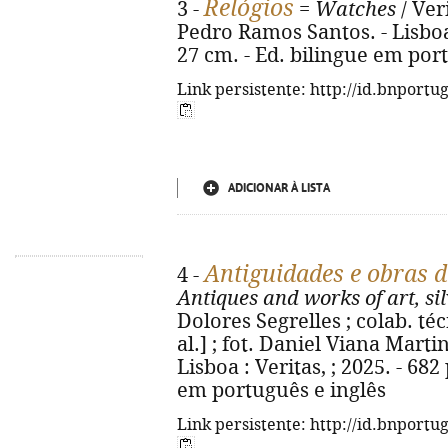
Relógios
3 -
=
Watches
/ Ver
Pedro Ramos Santos. - Lisboa : 
27 cm. - Ed. bilingue em por
Link persistente: http://id.bnportu
ADICIONAR À LISTA
Antiguidades e obras de
4 -
Antiques and works of art, si
Dolores Segrelles ; colab. té
al.] ; fot. Daniel Viana Mart
Lisboa : Veritas, ; 2025. - 682 
em português e inglês
Link persistente: http://id.bnportu