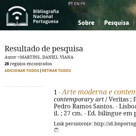
PT
EN
FR
Sobre
Pesquisa
Sobre a Bibliografia Nacional
Simples
Conhecimento, Informação...
Conhecimento, Informação...
Combinada
A
Resultado de pesquisa
Ciências sociais...
Ciências sociais...
Autor:=MARTINS, DANIEL VIANA
Arte, desporto...
Arte, desporto...
28
registos encontrados
ADICIONAR TODOS
|
RETIRAR TODOS
Arte moderna e conte
1 -
contemporary art
/ Veritas ;
Pedro Ramos Santos. - Lisboa :
il. ; 27 cm. - Ed. bilingue em
Link persistente: http://id.bnportu