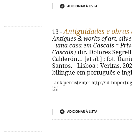
ADICIONAR À LISTA
Antiguidades e obras d
13 -
Antiques & works of art, silve
- uma casa em Cascais
=
Priv
Cascais
/ dir. Dolores Segrell
Calderón... [et al.] ; fot. D
Santos. - Lisboa : Veritas, 2024.
bilingue em português e ing
Link persistente: http://id.bnportu
ADICIONAR À LISTA