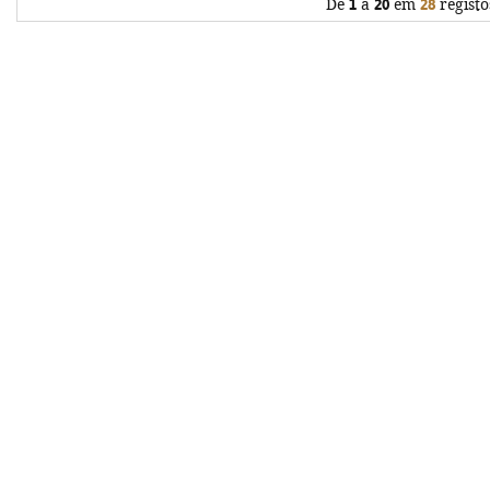
De
1
a
20
em
28
registo