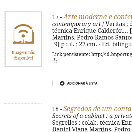
Arte moderna e cont
17 -
contemporary art
/ Veritas ; 
técnica Enrique Calderón... [e
Martins, Pedro Ramos Santos. 
[9] p : il. ; 27 cm. - Ed. bili
Link persistente: http://id.bnportu
ADICIONAR À LISTA
Segredos de um cont
18 -
Secrets of a cabinet
: a privat
Segrelles ; colab. técnica Enri
Daniel Viana Martins, Pedro 