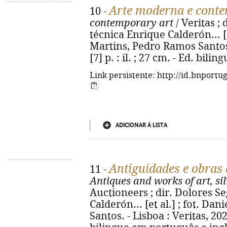
Arte moderna e cont
10 -
contemporary art
/ Veritas ; 
técnica Enrique Calderón... [e
Martins, Pedro Ramos Santos. 
[7] p. : il. ; 27 cm. - Ed. bil
Link persistente: http://id.bnportu
ADICIONAR À LISTA
Antiguidades e obras d
11 -
Antiques and works of art, si
Auctioneers ; dir. Dolores Se
Calderón... [et al.] ; fot. D
Santos. - Lisboa : Veritas, 2024