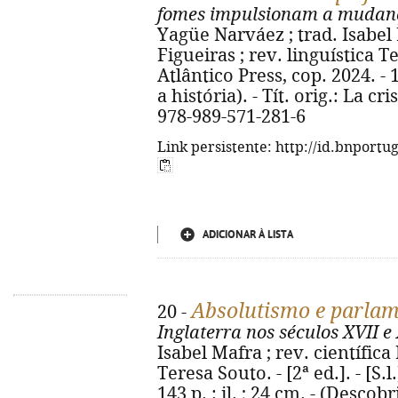
fomes impulsionam a mudan
Yagüe Narváez ; trad. Isabel 
Figueiras ; rev. linguística Ter
Atlântico Press, cop. 2024. - 1
a história). - Tít. orig.: La c
978-989-571-281-6
Link persistente: http://id.bnportu
ADICIONAR À LISTA
Absolutismo e parla
20 -
Inglaterra nos séculos XVII e 
Isabel Mafra ; rev. científica
Teresa Souto. - [2ª ed.]. - [S.l
143 p. : il. ; 24 cm. - (Descobri