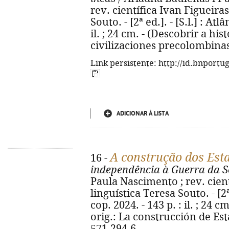
rev. científica Ivan Figueiras
Souto. - [2ª ed.]. - [S.l.] : Atl
il. ; 24 cm. - (Descobrir a histó
civilizaciones precolombinas
Link persistente: http://id.bnportu
ADICIONAR À LISTA
A construção dos Est
16 -
independência à Guerra da S
Paula Nascimento ; rev. cient
linguística Teresa Souto. - [2ª 
cop. 2024. - 143 p. : il. ; 24 cm
orig.: La construcción de Es
571-294-6