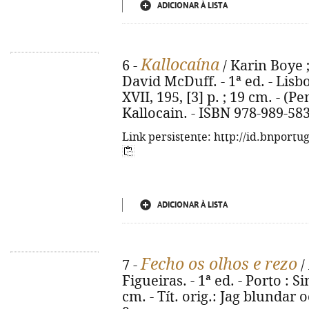
ADICIONAR À LISTA
Kallocaína
6 -
/ Karin Boye ;
David McDuff. - 1ª ed. - Lisbo
XVII, 195, [3] p. ; 19 cm. - (Pe
Kallocain. - ISBN 978-989-58
Link persistente: http://id.bnportu
ADICIONAR À LISTA
Fecho os olhos e rezo
7 -
/
Figueiras. - 1ª ed. - Porto : Si
cm. - Tít. orig.: Jag blundar 