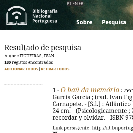
PT
EN
FR
Sobre
Pesquisa
Sobre a Bibliografia Nacional
Simples
Conhecimento, Informação...
Conhecimento, Informação...
Combinada
A
Resultado de pesquisa
Ciências sociais...
Ciências sociais...
Autor:=FIGUEIRAS, IVAN
Arte, desporto...
Arte, desporto...
180
registos encontrados
ADICIONAR TODOS
|
RETIRAR TODOS
O baú da memória
1 -
: re
García García ; trad. Ivan Fig
Carnapete. - [S.l.] : Atlântico P
24 cm. - (Psicologicamente ; 2
recordar y olvidar. - ISBN 9
Link persistente: http://id.bnportu