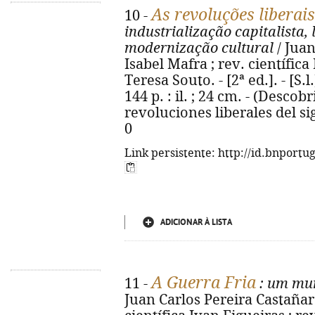
As revoluções liberai
10 -
industrialização capitalista, 
modernização cultural
/ Juan
Isabel Mafra ; rev. científica
Teresa Souto. - [2ª ed.]. - [S.l
144 p. : il. ; 24 cm. - (Descobri
revoluciones liberales del si
0
Link persistente: http://id.bnportu
ADICIONAR À LISTA
A Guerra Fria
11 -
: um mun
Juan Carlos Pereira Castañare