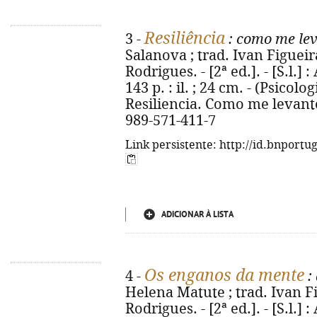
Resiliência
3 -
: como me lev
Salanova ; trad. Ivan Figueir
Rodrigues. - [2ª ed.]. - [S.l.] 
143 p. : il. ; 24 cm. - (Psicolo
Resiliencia. Como me levanto
989-571-411-7
Link persistente: http://id.bnportu
ADICIONAR À LISTA
Os enganos da mente
4 -
:
Helena Matute ; trad. Ivan Fi
Rodrigues. - [2ª ed.]. - [S.l.] 