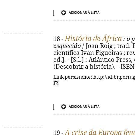
ADICIONAR À LISTA
História de África
18 -
: o 
esquecido
/ Joan Roig ; trad.
científica Ivan Figueiras ; re
ed.]. - [S.l.] : Atlântico Press, 
(Descobrir a história). - ISB
Link persistente: http://id.bnportu
ADICIONAR À LISTA
A crise da Europa feu
19 -