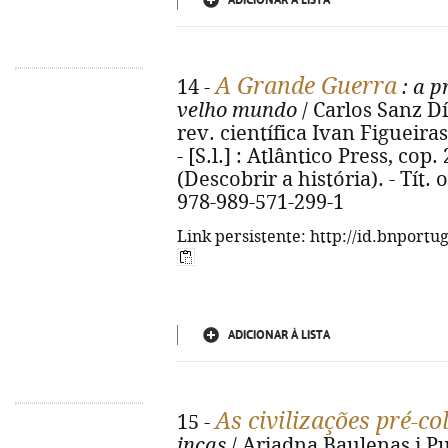
ADICIONAR À LISTA
A Grande Guerra
14 -
: a p
velho mundo
/ Carlos Sanz Dí
rev. científica Ivan Figueiras 
- [S.l.] : Atlântico Press, cop. 2
(Descobrir a história). - Tít.
978-989-571-299-1
Link persistente: http://id.bnportu
ADICIONAR À LISTA
As civilizações pré-c
15 -
incas
/ Ariadna Baulenas i Pub