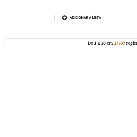
ADICIONAR À LISTA
De
1
a
20
em
17309
regis