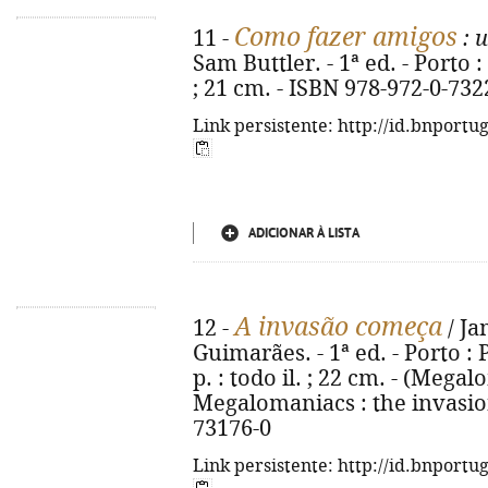
Como fazer amigos
11 -
: 
Sam Buttler. - 1ª ed. - Porto : 
; 21 cm. - ISBN 978-972-0-732
Link persistente: http://id.bnportu
ADICIONAR À LISTA
A invasão começa
12 -
/ Ja
Guimarães. - 1ª ed. - Porto : 
p. : todo il. ; 22 cm. - (Megalo
Megalomaniacs : the invasion
73176-0
Link persistente: http://id.bnportu