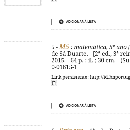
ADICIONAR À LISTA
M5
5 -
: matemática, 5º ano
/
de Sá Duarte. - [2ª ed., 3ª rei
2015. - 64 p. : il. ; 30 cm. - 
0-01815-1
Link persistente: http://id.bnportu
ADICIONAR À LISTA