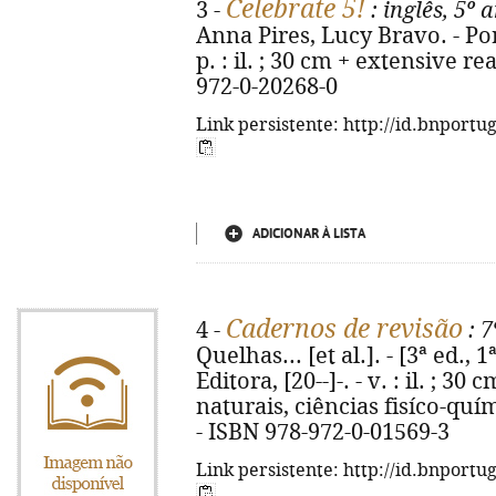
Celebrate 5!
3 -
: inglês, 5º 
Anna Pires, Lucy Bravo. - Por
p. : il. ; 30 cm + extensive r
972-0-20268-0
Link persistente: http://id.bnportu
ADICIONAR À LISTA
Cadernos de revisão
4 -
: 7
Quelhas... [et al.]. - [3ª ed., 
Editora, [20--]-. - v. : il. ; 3
naturais, ciências fisíco-quím
- ISBN 978-972-0-01569-3
Link persistente: http://id.bnportu