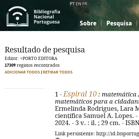
PT
EN
FR
Sobre
Pesquisa
Sobre a Bibliografia Nacional
Simples
Conhecimento, Informação...
Conhecimento, Informação...
Combinada
A
Resultado de pesquisa
Ciências sociais...
Ciências sociais...
Editor: =PORTO EDITORA
Arte, desporto...
Arte, desporto...
17309
registos encontrados
ADICIONAR TODOS
|
RETIRAR TODOS
Espiral 10
1 -
: matemática 
matemáticos para a cidadania
Ermelinda Rodrigues, Lara M
científica Samuel A. Lopes. - 
2024. - 3 v. : il. ; 29 cm. - I
Link persistente: http://id.bnportu