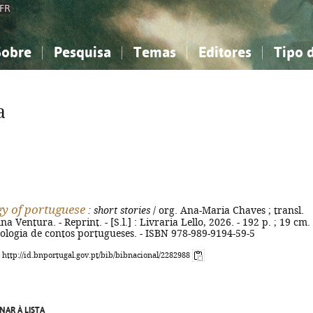
FR
Sobre
Pesquisa
Temas
Editores
Tipo 
obre a Bibliografia Nacional
imples
onhecimento, Informação...
onhecimento, Informação...
Combinada
A minha lista
Como utilizar
Filosofia, psicologia...
Filosofia, psicologia...
Perguntas frequente
a
iências sociais...
iências sociais...
Ciências exatas e naturais...
Ciências exatas e naturais...
rte, desporto...
rte, desporto...
Literatura, linguística...
Literatura, linguística...
y of portuguese
: short stories
/ org. Ana-Maria Chaves ; transl.
a Ventura. - Reprint. - [S.l.] : Livraria Lello, 2026. - 192 p. ; 19 cm. 
ntologia de contos portugueses. - ISBN 978-989-9194-59-5
: http://id.bnportugal.gov.pt/bib/bibnacional/2282988
NAR À LISTA