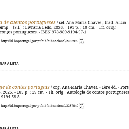
a de cuentos portugueses
/ sel. Ana-Maria Chaves ; trad. Alicia
imp. - [S.l.] : Livraria Lello, 2026. - 191 p. ; 19 cm. - Tít. orig.:
contos portugueses. - ISBN 978-989-9194-57-1
: http://id.bnportugal.gov.pt/bib/bibnacional/2282990
NAR À LISTA
ie de contes portugais
/ org. Ana-Maria Chaves. - 1ère éd. - Port
, 2025. - 185 p. ; 19 cm. - Tít. orig.: Antologia de contos portugueses.
-9194-58-8
: http://id.bnportugal.gov.pt/bib/bibnacional/2257040
NAR À LISTA