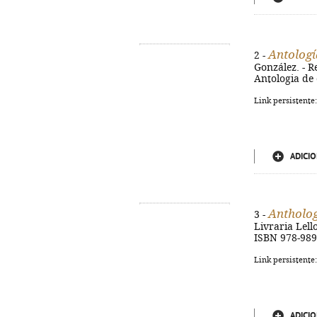
Antologí
2 -
González. - Re
Antologia de 
Link persistente
ADICIO
Antholog
3 -
Livraria Lello
ISBN 978-989
Link persistente
ADICIO