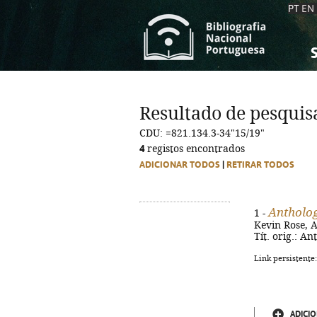
PT
EN
S
S
C
C
Resultado de pesquis
C
C
CDU: =821.134.3-34"15/19"
A
A
4
registos encontrados
ADICIONAR TODOS
|
RETIRAR TODOS
Antholog
1 -
Kevin Rose, An
Tít. orig.: A
Link persistente
ADICIO