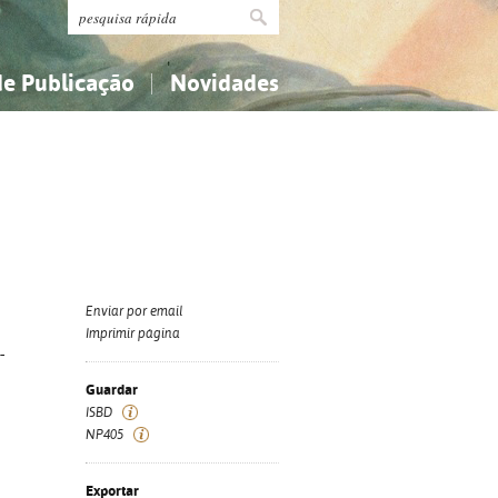
de Publicação
Novidades
s
Religião...
Religião...
Ciências aplicadas...
Ciências aplicadas...
História, geografia, biografias...
História, geografia, biografias...
Enviar por email
Imprimir página
-
Guardar
ISBD
NP405
Exportar