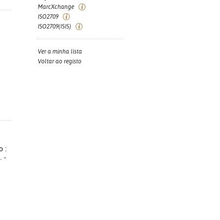
MarcXchange
ISO2709
ISO2709(ISIS)
Ver a minha lista
Voltar ao registo
o :
 -