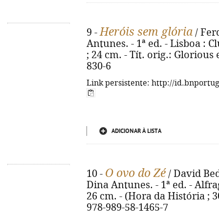
Heróis sem glória
9 -
/ Fer
Antunes. - 1ª ed. - Lisboa : Cl
; 24 cm. - Tít. orig.: Glorious
830-6
Link persistente: http://id.bnportu
ADICIONAR À LISTA
O ovo do Zé
10 -
/ David Bedf
Dina Antunes. - 1ª ed. - Alfragi
26 cm. - (Hora da História ; 30)
978-989-58-1465-7