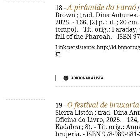
A pirâmide do Faraó
18 -
/
Brown ; trad. Dina Antunes. -
2025. - 166, [2] p. : il. ; 20 c
tempo). - Tít. orig.: Faraday,
fall of the Pharoah. - ISBN 9
Link persistente: http://id.bnportu
ADICIONAR À LISTA
O festival de bruxaria
19 -
Sierra Listón ; trad. Dina Antu
Oficina do Livro, 2025. - 124, [
Kadabra ; 8). - Tít. orig.: Ann
brujería. - ISBN 978-989-581-