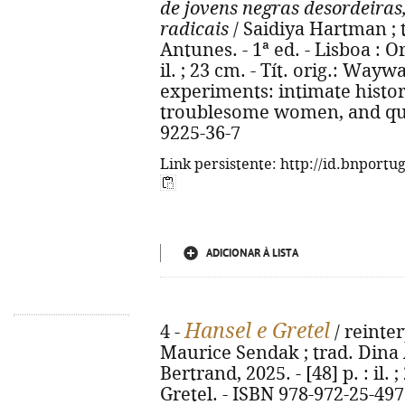
de jovens negras desordeiras
radicais
/ Saidiya Hartman ; 
Antunes. - 1ª ed. - Lisboa : Or
il. ; 23 cm. - Tít. orig.: Wayw
experiments: intimate histori
troublesome women, and quee
9225-36-7
Link persistente: http://id.bnportu
ADICIONAR À LISTA
Hansel e Gretel
4 -
/ reinter
Maurice Sendak ; trad. Dina A
Bertrand, 2025. - [48] p. : il. 
Gretel. - ISBN 978-972-25-497