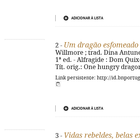
ADICIONAR À LISTA
Um dragão esfomeado
2 -
Willmore ; trad. Dina Antune
1ª ed. - Alfragide : Dom Quixote
Tít. orig.: One hungry drago
Link persistente: http://id.bnportu
ADICIONAR À LISTA
Vidas rebeldes, belas e
3 -