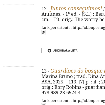
Juntos conseguimos!
12 -
/
Antunes. - 1ª ed. - [S.l.] : Bert
cm. - Tít. orig.: The worry b
Link persistente: http://id.bnportu
ADICIONAR À LISTA
Guardiões do bosque
13 -
Marina Bruno ; trad. Dina Ant
ASA, 2025. - 113, [7] p. : il. ; 
orig.: Rory Robins - guardia
978-989-23-6524-4
Link persistente: http://id.bnportu