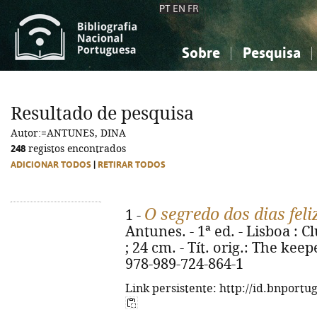
PT
EN
FR
Sobre
Pesquisa
Sobre a Bibliografia Nacional
Simples
Conhecimento, Informação...
Conhecimento, Informação...
Combinada
A
Resultado de pesquisa
Ciências sociais...
Ciências sociais...
Autor:=ANTUNES, DINA
Arte, desporto...
Arte, desporto...
248
registos encontrados
ADICIONAR TODOS
|
RETIRAR TODOS
O segredo dos dias feli
1 -
Antunes. - 1ª ed. - Lisboa : Cl
; 24 cm. - Tít. orig.: The kee
978-989-724-864-1
Link persistente: http://id.bnportu