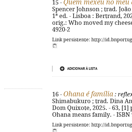
Quem mexeu no meu q
15 -
Spencer Johnson ; trad. João 
1ª ed. - Lisboa : Bertrand, 2025.
orig.: Who moved my cheese?
4920-2
Link persistente: http://id.bnportu
ADICIONAR À LISTA
Ohana é família
16 -
: refle
Shimabukuro ; trad. Dina Antu
Dom Quixote, 2025. - 63, [1] p. 
Ohana means family. - ISBN 
Link persistente: http://id.bnportu