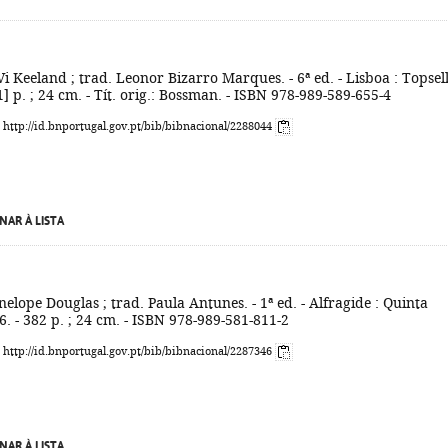
Vi Keeland ; trad. Leonor Bizarro Marques. - 6ª ed. - Lisboa : Topsell
1] p. ; 24 cm. - Tít. orig.: Bossman. - ISBN 978-989-589-655-4
: http://id.bnportugal.gov.pt/bib/bibnacional/2288044
NAR À LISTA
nelope Douglas ; trad. Paula Antunes. - 1ª ed. - Alfragide : Quinta
6. - 382 p. ; 24 cm. - ISBN 978-989-581-811-2
: http://id.bnportugal.gov.pt/bib/bibnacional/2287346
NAR À LISTA