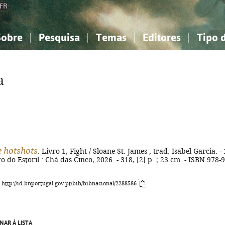
FR
Sobre
Pesquisa
Temas
Editores
Tipo 
obre a Bibliografia Nacional
imples
onhecimento, Informação...
onhecimento, Informação...
Combinada
A minha lista
Como utilizar
Filosofia, psicologia...
Filosofia, psicologia...
Perguntas frequente
a
iências sociais...
iências sociais...
Ciências exatas e naturais...
Ciências exatas e naturais...
rte, desporto...
rte, desporto...
Literatura, linguística...
Literatura, linguística...
e hotshots
. Livro 1, Fight / Sloane St. James ; trad. Isabel Garcia. - 
o do Estoril : Chá das Cinco, 2026. - 318, [2] p. ; 23 cm. - ISBN 978-
: http://id.bnportugal.gov.pt/bib/bibnacional/2288586
NAR À LISTA