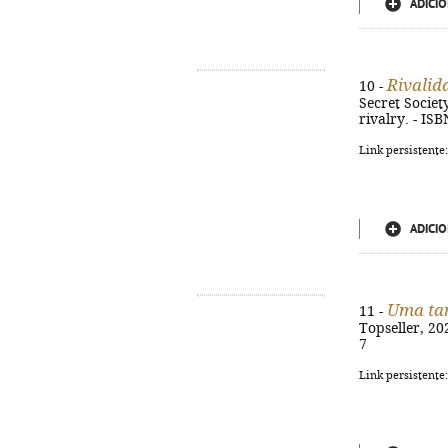
ADICIO
Rivalid
10 -
Secret Society,
rivalry. - IS
Link persistente
ADICIO
Uma tare
11 -
Topseller, 20
7
Link persistente