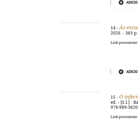
ADICIO
Às escu
14 -
2026. - 383 p.
Link persistente
ADICIO
O infer
15 -
ed. - [S.l.] :
978-989-3620
Link persistente