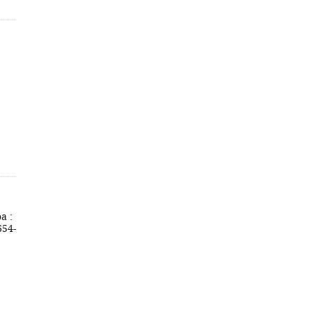
a :
654-