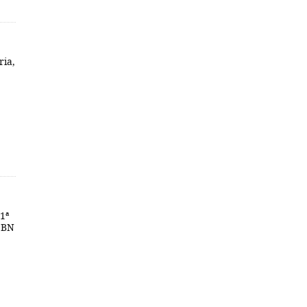
ria,
1ª
ISBN