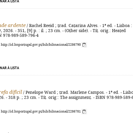
NAR À LISTA
ade ardente
/ Rachel Reeid ; trad. Catarina Alves. - 1ª ed. - Lisboa :
 2026. - 351, [9] p. : il. ; 23 cm. - (Other side). - Tít. orig.: Heated
BN 978-989-589-796-4
: http://id.bnportugal.gov.pt/bib/bibnacional/2286790
NAR À LISTA
fa difícil
/ Penelope Ward ; trad. Marlene Campos. - 1ª ed. - Lisbo
26. - 318 p. ; 23 cm. - Tít. orig:: The assignment. - ISBN 978-989-589-
: http://id.bnportugal.gov.pt/bib/bibnacional/2286781