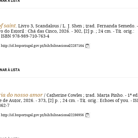
NAR À LISTA
f saint
. Livro 3, Scandalous / L. J. Shen ; trad. Fernanda Semedo. -
o do Estoril : Chá das Cinco, 2026. - 302, [2] p. ; 24 cm. - Tít. orig.:
- ISBN 978-989-710-763-4
: http://id.bnportugal.gov.pt/bib/bibnacional/2287164
NAR À LISTA
ia do nosso amor
/ Catherine Cowles ; trad. Marta Pinho. - 1ª ed.
 de Autor, 2026. - 373, [2] p. ; 24 cm. - Tít. orig.: Echoes of you. - I
862-7
: http://id.bnportugal.gov.pt/bib/bibnacional/2286956