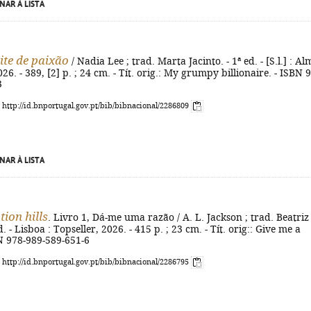
NAR À LISTA
te de paixão
/ Nadia Lee ; trad. Marta Jacinto. - 1ª ed. - [S.l.] : Al
26. - 389, [2] p. ; 24 cm. - Tít. orig.: My grumpy billionaire. - ISBN 
3
: http://id.bnportugal.gov.pt/bib/bibnacional/2286809
NAR À LISTA
ion hills
. Livro 1, Dá-me uma razão / A. L. Jackson ; trad. Beatriz
d. - Lisboa : Topseller, 2026. - 415 p. ; 23 cm. - Tít. orig:: Give me a
N 978-989-589-651-6
: http://id.bnportugal.gov.pt/bib/bibnacional/2286795