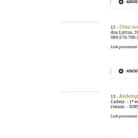
ADICIO
Uma noi
12 -
dos Livros, 20
989-570-700-
Link persistente
ADICIO
Redempt
13 -
Cadete. - 1ª e
reason. - ISB
Link persistente