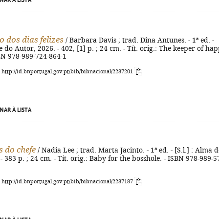
NAR À LISTA
 dos dias felizes
/ Barbara Davis ; trad. Dina Antunes. - 1ª ed. -
 do Autor, 2026. - 402, [1] p. ; 24 cm. - Tít. orig.: The keeper of ha
BN 978-989-724-864-1
: http://id.bnportugal.gov.pt/bib/bibnacional/2287201
NAR À LISTA
s do chefe
/ Nadia Lee ; trad. Marta Jacinto. - 1ª ed. - [S.l.] : Alma 
- 383 p. ; 24 cm. - Tít. orig.: Baby for the bosshole. - ISBN 978-989-5
: http://id.bnportugal.gov.pt/bib/bibnacional/2287187