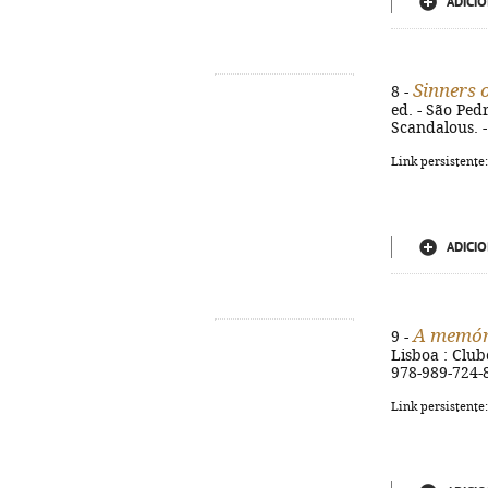
ADICIO
Sinners o
8 -
ed. - São Pedr
Scandalous. 
Link persistente
ADICIO
A memór
9 -
Lisboa : Clube
978-989-724-
Link persistente