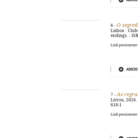
ADICIO
O segredo
6 -
Lisboa : Clube
endings. - IS
Link persistente
ADICIO
As regra
7 -
Livros, 2026. 
618-1
Link persistente