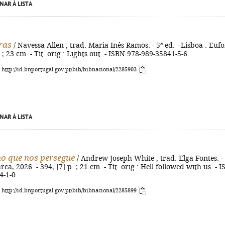
NAR À LISTA
ras
/ Navessa Allen ; trad. Maria Inês Ramos. - 5ª ed. - Lisboa : Eufo
 ; 23 cm. - Tít. orig.: Lights out. - ISBN 978-989-35841-5-6
: http://id.bnportugal.gov.pt/bib/bibnacional/2285903
NAR À LISTA
no que nos persegue
/ Andrew Joseph White ; trad. Elga Fontes. - 
 Barca, 2026. - 394, [7] p. ; 21 cm. - Tít. orig.: Hell followed with us. - 
4-1-0
: http://id.bnportugal.gov.pt/bib/bibnacional/2285899