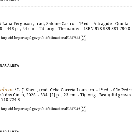
/ Lana Ferguson ; trad, Salomé Castro. - 1ª ed. - Alfragide : Quinta
6. - 446 p. ; 24 cm. - Tít. orig.: The nanny. - ISBN 978-989-581-790-0
: http://id.bnportugal.gov.pt/bib/bibnacional/2287345
NAR À LISTA
ombras
/ L. J. Shen ; trad. Célia Correia Loureiro. - 1ª ed. - São Pedr
há das Cinco, 2026. - 334, [2] p. ; 23 cm. - Tít. orig.: Beautiful graves.
-710-724-5
: http://id.bnportugal.gov.pt/bib/bibnacional/2287216