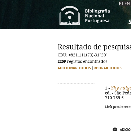
PT
EN
S
S
C
C
Resultado de pesquis
C
C
CDU: =821.111(73)-31"20"
A
A
2209
registos encontrados
ADICIONAR TODOS
|
RETIRAR TODOS
Sky ridg
1 -
ed. - São Pedr
710-769-6
Link persistente
ADICIO