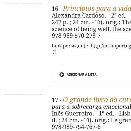
Princípios para a vid
16 -
Alexandra Cardoso. - 2ª ed. - 
247 p. ; 24 cm. - Tít. orig.: T
science of being well, the sc
978-989-570-278-7
Link persistente: http://id.bnportu
ADICIONAR À LISTA
O grande livro da cu
17 -
para a sobrecarga emociona
Inês Guerreiro. - 1ª ed. - Lis
il. ; 24 cm. - Tít. orig.: Le g
978-989-754-767-6