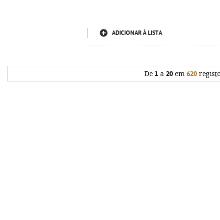
ADICIONAR À LISTA
De
1
a
20
em
620
regist