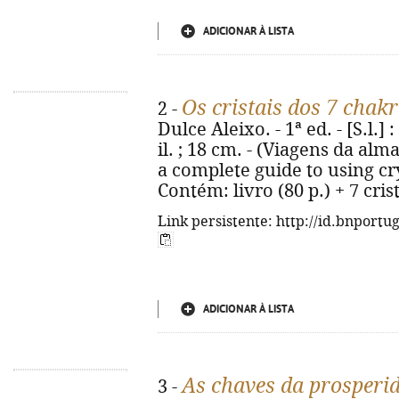
ADICIONAR À LISTA
Os cristais dos 7 chak
2 -
Dulce Aleixo. - 1ª ed. - [S.l.] 
il. ; 18 cm. - (Viagens da alma)
a complete guide to using cry
Contém: livro (80 p.) + 7 cris
Link persistente: http://id.bnportu
ADICIONAR À LISTA
As chaves da prosperi
3 -