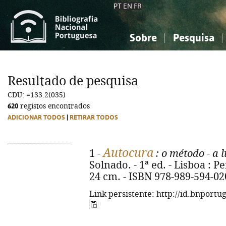
PT
EN
FR
Sobre
Pesquisa
Sobre a Bibliografia Nacional
Simples
Conhecimento, Informação...
Conhecimento, Informação...
Combinada
A
Resultado de pesquisa
Ciências sociais...
Ciências sociais...
CDU: =133.2(035)
Arte, desporto...
Arte, desporto...
620
registos encontrados
ADICIONAR TODOS
|
RETIRAR TODOS
Autocura
1 -
: o método - a 
Solnado. - 1ª ed. - Lisboa : Pe
24 cm. - ISBN 978-989-594-02
Link persistente: http://id.bnportu