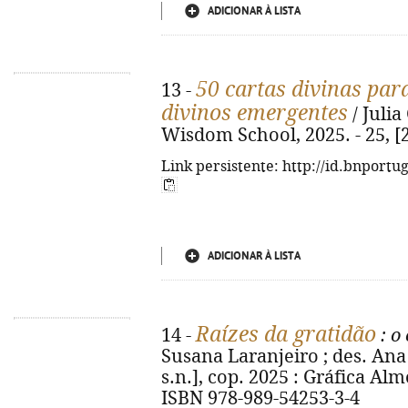
ADICIONAR À LISTA
50 cartas divinas par
13 -
divinos emergentes
/ Julia
Wisdom School, 2025. - 25, [2
Link persistente: http://id.bnportu
ADICIONAR À LISTA
Raízes da gratidão
14 -
: o
Susana Laranjeiro ; des. Ana Cos
s.n.], cop. 2025 : Gráfica Almo
ISBN 978-989-54253-3-4