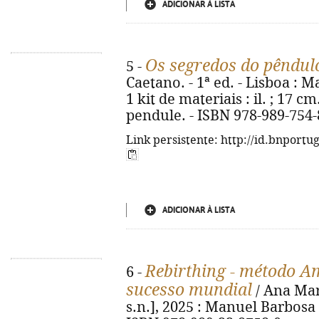
ADICIONAR À LISTA
Os segredos do pêndul
5 -
Caetano. - 1ª ed. - Lisboa : Ma
1 kit de materiais : il. ; 17 c
pendule. - ISBN 978-989-754-
Link persistente: http://id.bnportu
ADICIONAR À LISTA
Rebirthing - método A
6 -
sucesso mundial
/ Ana Marg
s.n.], 2025 : Manuel Barbosa & 