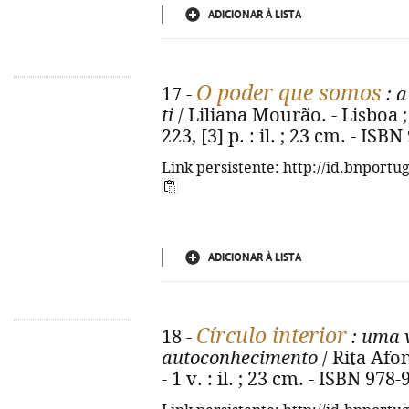
ADICIONAR À LISTA
O poder que somos
17 -
: a
ti
/ Liliana Mourão. - Lisboa ;
223, [3] p. : il. ; 23 cm. - IS
Link persistente: http://id.bnportu
ADICIONAR À LISTA
Círculo interior
18 -
: uma 
autoconhecimento
/ Rita Afo
- 1 v. : il. ; 23 cm. - ISBN 97