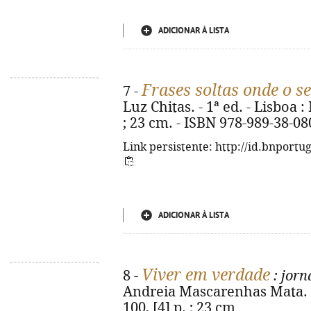
ADICIONAR À LISTA
Frases soltas onde o s
7 -
Luz Chitas. - 1ª ed. - Lisboa : 
; 23 cm. - ISBN 978-989-38-08
Link persistente: http://id.bnportu
ADICIONAR À LISTA
Viver em verdade
8 -
: jorn
Andreia Mascarenhas Mata. - 
100, [4] p. ; 23 cm