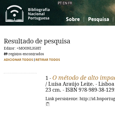
PT
EN
FR
Sobre
Pesquisa
Sobre a Bibliografia Nacional
Simples
Conhecimento, Informação...
Conhecimento, Informação...
Combinada
A
Resultado de pesquisa
Ciências sociais...
Ciências sociais...
Editor: =MOONLIGHT
Arte, desporto...
Arte, desporto...
89
registos encontrados
ADICIONAR TODOS
|
RETIRAR TODOS
O método de alto impa
1 -
/ Luísa Araújo Leite. - Lisboa 
23 cm. - ISBN 978-989-38-129
Link persistente: http://id.bnportu