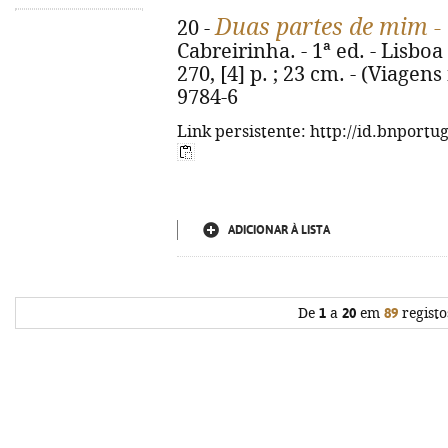
Duas partes de mim - 
20 -
Cabreirinha. - 1ª ed. - Lisboa
270, [4] p. ; 23 cm. - (Viagens
9784-6
Link persistente: http://id.bnportu
ADICIONAR À LISTA
De
1
a
20
em
89
registo