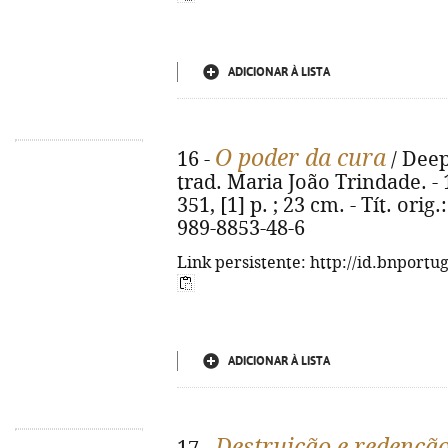
ADICIONAR À LISTA
O poder da cura
16 -
/ Deep
trad. Maria João Trindade. - 1
351, [1] p. ; 23 cm. - Tít. orig
989-8853-48-6
Link persistente: http://id.bnportu
ADICIONAR À LISTA
Destruição e redençã