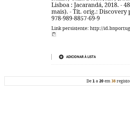
Lisboa : Jacarandá, 2018. - 48 
mais). - Tít. orig.: Discover
978-989-8857-69-9
Link persistente: http://id.bnportu
ADICIONAR À LISTA
De
1
a
20
em
38
registo