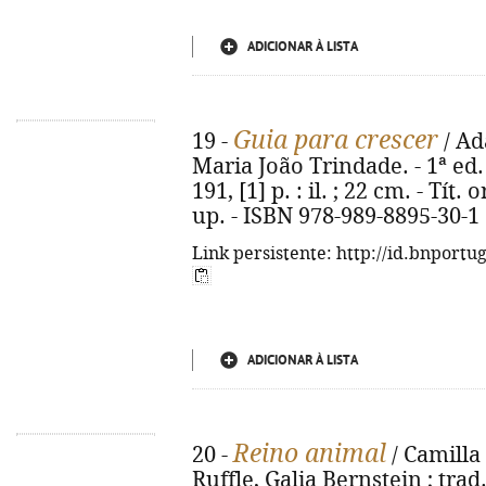
ADICIONAR À LISTA
Guia para crescer
19 -
/ Ad
Maria João Trindade. - 1ª ed. 
191, [1] p. : il. ; 22 cm. - Tít
up. - ISBN 978-989-8895-30-1
Link persistente: http://id.bnportu
ADICIONAR À LISTA
Reino animal
20 -
/ Camilla 
Ruffle, Galia Bernstein ; trad