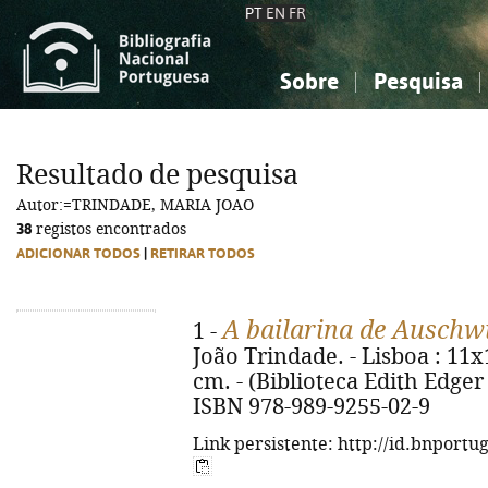
PT
EN
FR
Sobre
Pesquisa
Sobre a Bibliografia Nacional
Simples
Conhecimento, Informação...
Conhecimento, Informação...
Combinada
A
Resultado de pesquisa
Ciências sociais...
Ciências sociais...
Autor:=TRINDADE, MARIA JOAO
Arte, desporto...
Arte, desporto...
38
registos encontrados
ADICIONAR TODOS
|
RETIRAR TODOS
A bailarina de Auschw
1 -
João Trindade. - Lisboa : 11x17
cm. - (Biblioteca Edith Edger ; 
ISBN 978-989-9255-02-9
Link persistente: http://id.bnportu