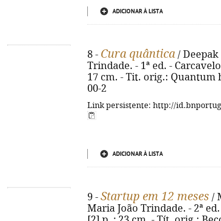
ADICIONAR À LISTA
Cura quântica
8 -
/ Deepak 
Trindade. - 1ª ed. - Carcavelos :
17 cm. - Tit. orig.: Quantum 
00-2
Link persistente: http://id.bnportu
ADICIONAR À LISTA
Startup em 12 meses
9 -
/ 
Maria João Trindade. - 2ª ed. 
[2] p. ; 23 cm. - Tít. orig.: 