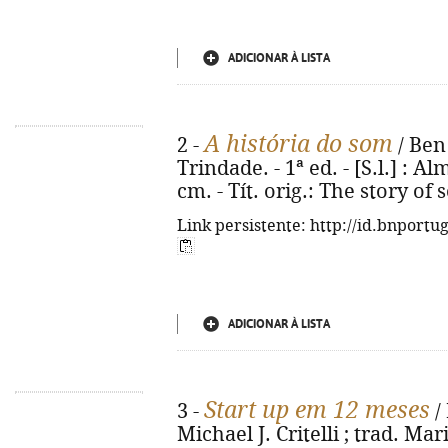
ADICIONAR À LISTA
A história do som
2 -
/ Ben
Trindade. - 1ª ed. - [S.l.] : Al
cm. - Tít. orig.: The story of
Link persistente: http://id.bnportu
ADICIONAR À LISTA
Start up em 12 meses
3 -
/
Michael J. Critelli ; trad. Mar