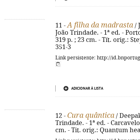
A filha da madrasta
11 -
/ 
João Trindade. - 1ª ed. - Port
319 p. ; 23 cm. - Tít. orig.: S
351-3
Link persistente: http://id.bnportu
ADICIONAR À LISTA
Cura quântica
12 -
/ Deepak
Trindade. - 1ª ed. - Carcavelos 
cm. - Tit. orig.: Quantum hea