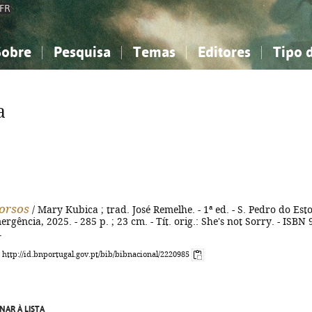
FR
Sobre
Pesquisa
Temas
Editores
Tipo 
obre a Bibliografia Nacional
imples
onhecimento, Informação...
onhecimento, Informação...
Combinada
A minha lista
Como utilizar
Filosofia, psicologia...
Filosofia, psicologia...
Perguntas frequente
a
iências sociais...
iências sociais...
Ciências exatas e naturais...
Ciências exatas e naturais...
rte, desporto...
rte, desporto...
Literatura, linguística...
Literatura, linguística...
orsos
/ Mary Kubica ; trad. José Remelhe. - 1ª ed. - S. Pedro do Esto
rgência, 2025. - 285 p. ; 23 cm. - Tít. orig.: She's not Sorry. - ISBN 
1
: http://id.bnportugal.gov.pt/bib/bibnacional/2220985
NAR À LISTA