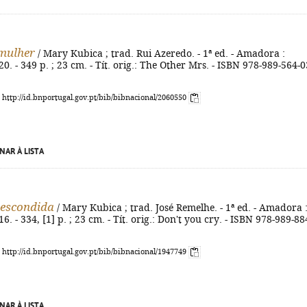
mulher
/ Mary Kubica ; trad. Rui Azeredo. - 1ª ed. - Amadora :
20. - 349 p. ; 23 cm. - Tít. orig.: The Other Mrs. - ISBN 978-989-564-0
: http://id.bnportugal.gov.pt/bib/bibnacional/2060550
NAR À LISTA
 escondida
/ Mary Kubica ; trad. José Remelhe. - 1ª ed. - Amadora 
6. - 334, [1] p. ; 23 cm. - Tít. orig.: Don't you cry. - ISBN 978-989-88
: http://id.bnportugal.gov.pt/bib/bibnacional/1947749
NAR À LISTA