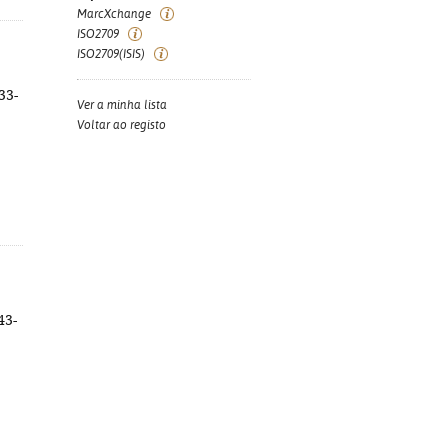
MarcXchange
ISO2709
ISO2709(ISIS)
33-
Ver a minha lista
Voltar ao registo
:
43-