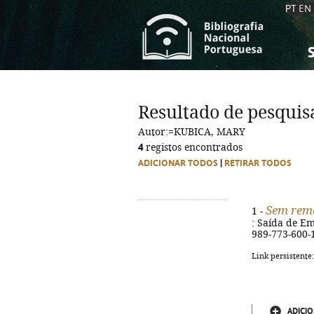
PT
EN
S
S
C
C
Resultado de pesquis
C
C
Autor:=KUBICA, MARY
A
A
4
registos encontrados
ADICIONAR TODOS
|
RETIRAR TODOS
Sem rem
1 -
: Saída de Eme
989-773-600-
Link persistente
ADICIO